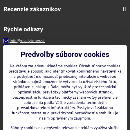
Recenzie zákazníkov
Rýchle odkazy
info@readytoner.sk
+421 944 322 536 (PO-PIA: 09:00- 15:00)
Facebook
Predvoľby súborov cookies
Instagram
WhatsApp
Na Vašom zariadení ukladáme cookies. Obsah súborov cookies
predstavuje spôsob, ako identifikovať konkrétneho návštevníka
a poskytnúť mu možnosť priebežnej interakcie s webovou
stránkou, najmä umožnenie vytvorenia užívateľského účtu,
prihlásenia, nákupu. Ďalej môžu byť využité pre technickú
optimalizáciu prevádzky platformy webových stránok,
bezpečnostné funkcie a technický záznam voľby preferencie
zobrazenia podľa Vášho zariadenia technickým
prevádzkovateľom infraštruktúry. Poskytovať základnú
funkčnosť, starať sa o prevádzkovú bezpečnosť a stabilitu je
naším oprávneným záujmom.
Súbory cookies na zlepšenie relevancie reklám využíva služba