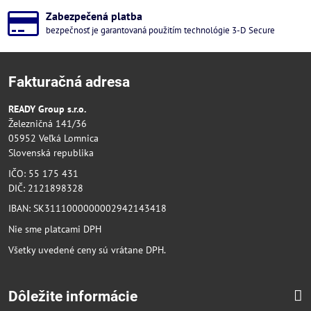
Zabezpečená platba
bezpečnosť je garantovaná použitím technológie 3-D Secure
Fakturačná adresa
READY Group s.r.o.
Železničná 141/36
05952 Veľká Lomnica
Slovenská republika
IČO: 55 175 431
DIČ: 2121898328
IBAN: SK3111000000002942143418
Nie sme platcami DPH
Všetky uvedené ceny sú vrátane DPH.
Dôležite informácie