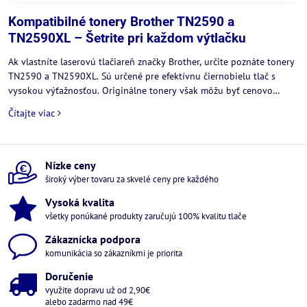
Kompatibilné tonery Brother TN2590 a
TN2590XL – Šetrite pri každom výtlačku
Ak vlastníte laserovú tlačiareň značky Brother, určite poznáte tonery
TN2590 a TN2590XL. Sú určené pre efektívnu čiernobielu tlač s
vysokou výťažnosťou. Originálne tonery však môžu byť cenovo
náročné. Práve preto sú kompatibilné tonery Brother TN2590 a
Čítajte viac
TN2590XL z nášho e-shopu readytoner.sk ideálnym riešením pre
každého, kto chce ušetriť bez kompromisov v kvalite.
Nízke ceny
široký výber tovaru za skvelé ceny pre každého
Vysoká kvalita
všetky ponúkané produkty zaručujú 100% kvalitu tlače
Zákaznícka podpora
komunikácia so zákazníkmi je priorita
Doručenie
využite dopravu už od 2,90€
alebo zadarmo nad 49€