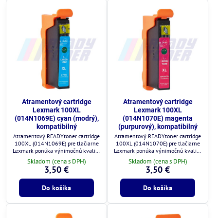
Atramentový cartridge
Atramentový cartridge
Lexmark 100XL
Lexmark 100XL
(014N1069E) cyan (modrý),
(014N1070E) magenta
kompatibilný
(purpurový), kompatibilný
Atramentový READYtoner cartridge
Atramentový READYtoner cartridge
100XL (014N1069E) pre tlačiarne
100XL (014N1070E) pre tlačiarne
Lexmark ponúka výnimočnú kvalitu
Lexmark ponúka výnimočnú kvalitu
za zlomok ceny.
za zlomok ceny.
Skladom (cena s DPH)
Skladom (cena s DPH)
3,50 €
3,50 €
Do košíka
Do košíka