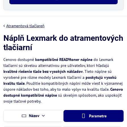
Atramentová tlačiareň
Náplň Lexmark do atramentových
tlačiarní
Cenovo dostupné
kompatibilné READYtoner náplne
do Lexmark
tlačiarní sú skvelou alternatívou pre užívateľov, ktorí hľadajú
kvalitné riešenie tlače bez vysokých nákladov
. Tieto náplne sú
vyrobené pre rôzne modely Lexmark tlačiarní a
poskytujú vysokú
kvalitu tlače
. Použitie kompatibilných náplní môže viesť k významnej
úspore nákladov bez toho, aby to malo vplyv na kvalitu tlače.
Cenovo
dostupné kompatibilné náplne
sú skvelým spôsobom, ako uspokojiť
svoje tlačové potreby.
Názov
Parametre