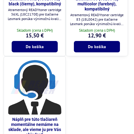
black (čierny), kompatibilný
multicolor (farebný),
kompatibilný
Atramentový READYtoner cartridge
36XL (18C2170E) pre tlačiarne
Atramentový READYtoner cartridge
Lexmark ponúka výnimočnú kvalitu
83 (18L0042) pre tlačiarne
za zlomok ceny.
Lexmark ponúka výnimočnú kvalitu
za zlomok ceny.
Skladom (cena s DPH)
Skladom (cena s DPH)
15,50 €
12,90 €
Do košíka
Do košíka
Náplň pre túto tlačiareň
momentálne nemáme na
sklade, ale vieme ju pre Vás