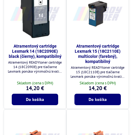
Atramentový cartridge
Atramentový cartridge
Lexmark 14 (18C2090E)
Lexmark 15 (18C2110E)
black (čierny), kompatibilný
multicolor (farebný),
kompatibilný
Atramentový READYtoner cartridge
14 (18C2090E) pre tlačiarne
Atramentový READYtoner cartridge
Lexmark ponúka výnimočnú kvalitu
15 (18C2110E) pre tlačiarne
za zlomok ceny.
Lexmark ponúka výnimočnú kvalitu
za zlomok ceny.
Skladom (cena s DPH)
Skladom (cena s DPH)
14,20 €
14,20 €
Do košíka
Do košíka