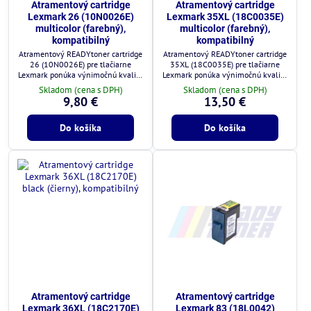
Atramentový cartridge
Atramentový cartridge
Lexmark 26 (10N0026E)
Lexmark 35XL (18C0035E)
multicolor (farebný),
multicolor (farebný),
kompatibilný
kompatibilný
Atramentový READYtoner cartridge
Atramentový READYtoner cartridge
26 (10N0026E) pre tlačiarne
35XL (18C0035E) pre tlačiarne
Lexmark ponúka výnimočnú kvalitu
Lexmark ponúka výnimočnú kvalitu
za zlomok ceny.
za zlomok ceny.
Skladom (cena s DPH)
Skladom (cena s DPH)
9,80 €
13,50 €
Do košíka
Do košíka
Atramentový cartridge
Atramentový cartridge
Lexmark 36XL (18C2170E)
Lexmark 83 (18L0042)