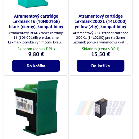
Atramentový cartridge
Atramentový cartridge
Lexmark 16 (10N0016E)
Lexmark 200XL (14L0200)
black (čierny), kompatibilný
yellow (žltý), kompatibilný
Atramentový READYtoner cartridge
Atramentový READYtoner cartridge
16 (10N0016E) pre tlačiarne
200XL (14L0200) pre tlačiarne
Lexmark ponúka výnimočnú kvalitu
Lexmark ponúka výnimočnú kvalitu
za zlomok ceny.
za zlomok ceny.
Skladom (cena s DPH)
Skladom (cena s DPH)
9,80 €
13,50 €
Do košíka
Do košíka