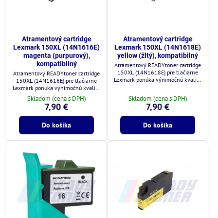
Atramentový cartridge
Atramentový cartridge
Lexmark 150XL (14N1616E)
Lexmark 150XL (14N1618E)
magenta (purpurový),
yellow (žltý), kompatibilný
kompatibilný
Atramentový READYtoner cartridge
150XL (14N1618E) pre tlačiarne
Atramentový READYtoner cartridge
Lexmark ponúka výnimočnú kvalitu
150XL (14N1616E) pre tlačiarne
za zlomok ceny.
Lexmark ponúka výnimočnú kvalitu
za zlomok ceny.
Skladom (cena s DPH)
Skladom (cena s DPH)
7,90 €
7,90 €
Do košíka
Do košíka