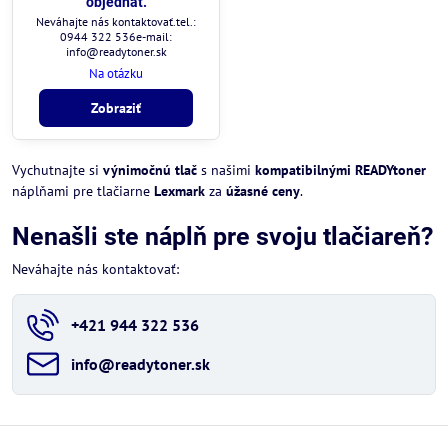
objednať.
Neváhajte nás kontaktovať.tel.:
0944 322 536e-mail:
info@readytoner.sk
Na otázku
Zobraziť
Vychutnajte si
výnimočnú tlač
s našimi
kompatibilnými READYtoner
náplňami pre tlačiarne
Lexmark
za
úžasné ceny
.
Nenašli ste náplň pre svoju tlačiareň?
Neváhajte nás kontaktovať:
+421 944 322 536
info​@readytoner​.sk