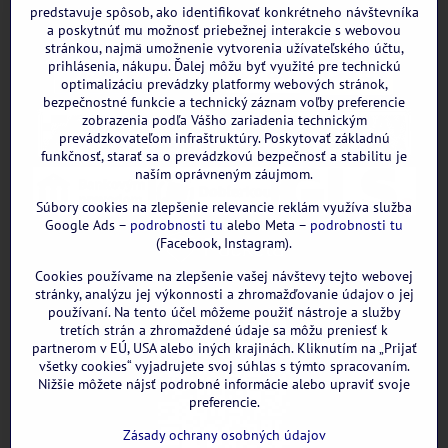
predstavuje spôsob, ako identifikovať konkrétneho návštevníka
a poskytnúť mu možnosť priebežnej interakcie s webovou
stránkou, najmä umožnenie vytvorenia užívateľského účtu,
prihlásenia, nákupu. Ďalej môžu byť využité pre technickú
optimalizáciu prevádzky platformy webových stránok,
bezpečnostné funkcie a technický záznam voľby preferencie
zobrazenia podľa Vášho zariadenia technickým
prevádzkovateľom infraštruktúry. Poskytovať základnú
funkčnosť, starať sa o prevádzkovú bezpečnosť a stabilitu je
naším oprávneným záujmom.
Súbory cookies na zlepšenie relevancie reklám využíva služba
Google Ads –
podrobnosti tu
alebo Meta –
podrobnosti tu
(Facebook, Instagram).
Cookies používame na zlepšenie vašej návštevy tejto webovej
GOOGLE recenzie:
stránky, analýzu jej výkonnosti a zhromažďovanie údajov o jej
používaní. Na tento účel môžeme použiť nástroje a služby
tretích strán a zhromaždené údaje sa môžu preniesť k
partnerom v EÚ, USA alebo iných krajinách. Kliknutím na „Prijať
všetky cookies“ vyjadrujete svoj súhlas s týmto spracovaním.
Nižšie môžete nájsť podrobné informácie alebo upraviť svoje
preferencie.
Zásady ochrany osobných údajov