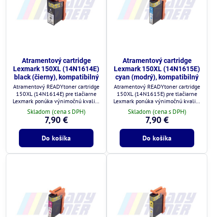
Atramentový cartridge
Atramentový cartridge
Lexmark 150XL (14N1614E)
Lexmark 150XL (14N1615E)
black (čierny), kompatibilný
cyan (modrý), kompatibilný
Atramentový READYtoner cartridge
Atramentový READYtoner cartridge
150XL (14N1614E) pre tlačiarne
150XL (14N1615E) pre tlačiarne
Lexmark ponúka výnimočnú kvalitu
Lexmark ponúka výnimočnú kvalitu
za zlomok ceny.
za zlomok ceny.
Skladom (cena s DPH)
Skladom (cena s DPH)
7,90 €
7,90 €
Do košíka
Do košíka