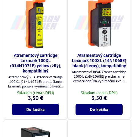
Atramentový cartridge
Atramentový cartridge
Lexmark 100XL
Lexmark 100XL (14N1068E)
(014N1071E) yellow (žltý),
black (čierny), kompatibilný
kompatibilný
Atramentový READYtoner cartridge
100XL (14N1068E) pre tlačiarne
Atramentový READYtoner cartridge
Lexmark ponúka výnimočnú kvalitu
100XL (014N1071E) pre tlačiarne
za zlomok ceny.
Lexmark ponúka výnimočnú kvalitu
za zlomok ceny.
Skladom (cena s DPH)
Skladom (cena s DPH)
3,50 €
3,50 €
Do košíka
Do košíka