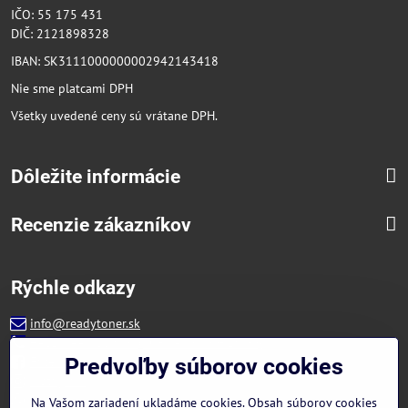
IČO: 55 175 431
DIČ: 2121898328
IBAN: SK3111000000002942143418
Nie sme platcami DPH
Všetky uvedené ceny sú vrátane DPH.
Dôležite informácie
Recenzie zákazníkov
Rýchle odkazy
info@readytoner.sk
+421 944 322 536 (PO-PIA: 09:00- 15:00)
Facebook
Predvoľby súborov cookies
Instagram
WhatsApp
Na Vašom zariadení ukladáme cookies. Obsah súborov cookies