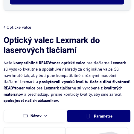
Optické valce
Optický valec Lexmark do
laserových tlačiarní
Naše
kompatibilné READYtoner optické valce
pre tlačiarne
Lexmark
sú vysoko kvalitné a spoľahlivé náhrady za originálne valce. Sú
navrhnuté tak, aby boli plne kompatibilné s rôznymi modelmi
tlačiarní Lexmark a
poskytovali vysokú kvalitu tlače a dlhú životnosť
.
READYtoner valce
pre
Lexmark
tlačiarne sú vyrobené z
kvalitných
materiálov
a prechádzajú prísne kontroly kvality, aby sme zaručili
spokojnosť našich zákazníkov
.
Názov
Parametre