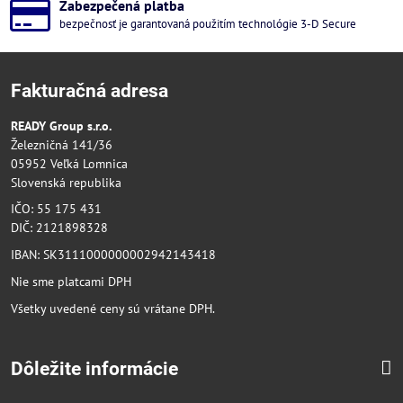
Zabezpečená platba
bezpečnosť je garantovaná použitím technológie 3-D Secure
Fakturačná adresa
READY Group s.r.o.
Železničná 141/36
05952 Veľká Lomnica
Slovenská republika
IČO: 55 175 431
DIČ: 2121898328
IBAN: SK3111000000002942143418
Nie sme platcami DPH
Všetky uvedené ceny sú vrátane DPH.
Dôležite informácie