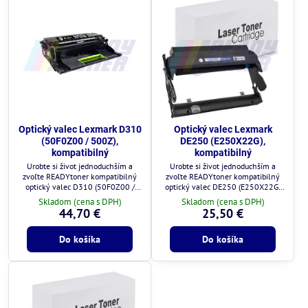
Optický valec Lexmark D310
Optický valec Lexmark
(50F0Z00 / 500Z),
DE250 (E250X22G),
kompatibilný
kompatibilný
Urobte si život jednoduchším a
Urobte si život jednoduchším a
zvoľte READYtoner kompatibilný
zvoľte READYtoner kompatibilný
optický valec D310 (50F0Z00 /
optický valec DE250 (E250X22G)
500Z) pre tlačiarne Lexmark, aby
pre tlačiarne Lexmark, aby ste
Skladom (cena s DPH)
Skladom (cena s DPH)
ste dosiahli vynikajúcu kvalitu tlače
dosiahli vynikajúcu kvalitu tlače za
44,70 €
25,50 €
za rozumnú cenu.
rozumnú cenu.
Do košíka
Do košíka