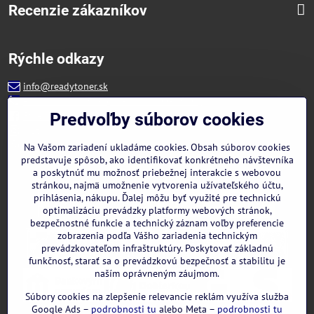
Recenzie zákazníkov
Rýchle odkazy
info@readytoner.sk
+421 944 322 536 (PO-PIA: 09:00- 15:00)
Facebook
Predvoľby súborov cookies
Instagram
WhatsApp
Na Vašom zariadení ukladáme cookies. Obsah súborov cookies
predstavuje spôsob, ako identifikovať konkrétneho návštevníka
a poskytnúť mu možnosť priebežnej interakcie s webovou
stránkou, najmä umožnenie vytvorenia užívateľského účtu,
prihlásenia, nákupu. Ďalej môžu byť využité pre technickú
optimalizáciu prevádzky platformy webových stránok,
bezpečnostné funkcie a technický záznam voľby preferencie
zobrazenia podľa Vášho zariadenia technickým
prevádzkovateľom infraštruktúry. Poskytovať základnú
funkčnosť, starať sa o prevádzkovú bezpečnosť a stabilitu je
naším oprávneným záujmom.
Súbory cookies na zlepšenie relevancie reklám využíva služba
Google Ads –
podrobnosti tu
alebo Meta –
podrobnosti tu