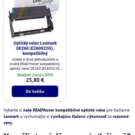
Optický valec Lexmark
DE260 (E260X22G),
kompatibilný
Urobte si život jednoduchším a
zvoľte READYtoner kompatibilný
optický valec DE260 (E260X22G)
pre tlačiarne Lexmark, aby ste
Skladom (cena s DPH)
dosiahli vynikajúcu kvalitu tlače za
25,80 €
rozumnú cenu.
Do košíka
Vyberte si
naše READYtoner kompatibilné optické valce
pre tlačiarne
Lexmark
a vychutnajte si
vynikajúcu tlačovú výkonnosť
za
rozumné
ceny
.