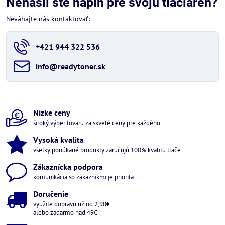
Nenašli ste náplň pre svoju tlačiareň?
Neváhajte nás kontaktovať:
+421 944 322 536
info​@readytoner​.sk
Nízke ceny
široký výber tovaru za skvelé ceny pre každého
Vysoká kvalita
všetky ponúkané produkty zaručujú 100% kvalitu tlače
Zákaznícka podpora
komunikácia so zákazníkmi je priorita
Doručenie
využite dopravu už od 2,90€
alebo zadarmo nad 49€