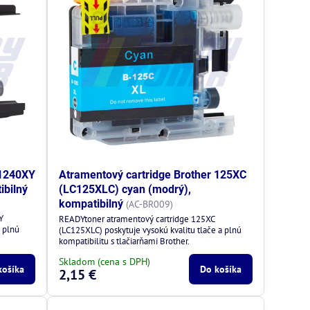
 1240XY
Atramentový cartridge Brother 125XC
ibilný
(LC125XLC) cyan (modrý),
kompatibilný
(AC-BR009)
Y
READYtoner atramentový cartridge 125XC
a plnú
(LC125XLC) poskytuje vysokú kvalitu tlače a plnú
kompatibilitu s tlačiarňami Brother.
Skladom (cena s DPH)
košíka
Do košíka
2,15 €