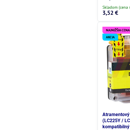
Skladom (cena 
3,52 €
NAJNIŽŠIA CENA
AKCIA
Atramentový 
(LC225Y / LC
kompatibilný