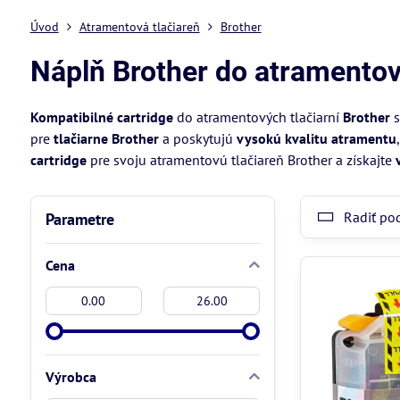
Úvod
Atramentová tlačiareň
Brother
Náplň Brother do atramentový
Kompatibilné cartridge
do atramentových tlačiarní
Brother
s
pre
tlačiarne Brother
a poskytujú
vysokú kvalitu atramentu
cartridge
pre svoju atramentovú tlačiareň Brother a získajte
Radiť po
Parametre
Cena
Od:
Do:
Výrobca