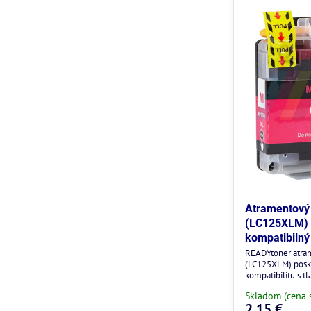
Atramentový 
(LC125XLM) 
kompatibilný
READYtoner atra
(LC125XLM) posky
kompatibilitu s tl
Skladom (cena 
2,15 €