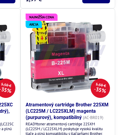
NAJNIŽŠIA CENA
AKCIA
5,50 €
5,50 €
35%
35%
 225XC
Atramentový cartridge Brother 225XM
drý),
(LC225M / LC225XLM) magenta
(purpurový), kompatibilný
(AC-BR019)
 (LC225C
READYtoner atramentový cartridge 225XM
e a plnú
(LC225M / LC225XLM) poskytuje vysokú kvalitu
tlače a plnú kompatibilitu s tlačiarňami Brother.