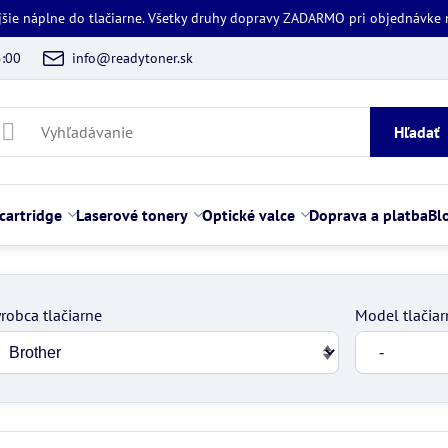
jšie náplne do tlačiarne. Všetky druhy dopravy ZADARMO pri objednávke
5:00
info@readytoner.sk
Hľadať
cartridge
Laserové tonery
Optické valce
Doprava a platba
Bl
robca tlačiarne
Model tlačiar