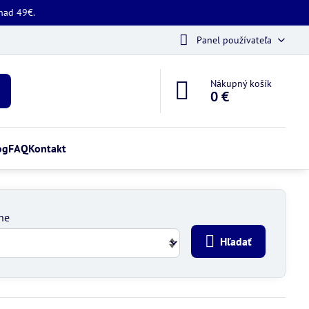
 nad 49€.
Panel používateľa
Nákupný košík
0 €
og
FAQ
Kontakt
ne
Hľadať