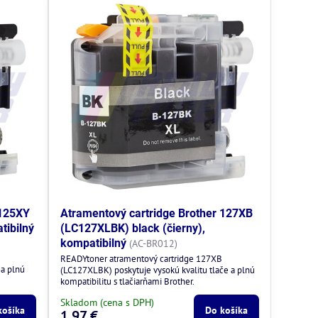
 125XY
Atramentový cartridge Brother 127XB
tibilný
(LC127XLBK) black (čierny),
kompatibilný
(AC-BR012)
READYtoner atramentový cartridge 127XB
 a plnú
(LC127XLBK) poskytuje vysokú kvalitu tlače a plnú
kompatibilitu s tlačiarňami Brother.
Skladom (cena s DPH)
košíka
Do košíka
1,97 €