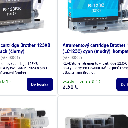
cartridge Brother 123XB
Atramentový cartridge Brother
ack (čierny),
(LC123C) cyan (modrý), kompat
(AC-BR001)
(AC-BR002)
READYtoner atramentový cartridge 123XC
mentový cartridge 123XB
poskytuje vysokú kvalitu tlače a plnú komp
je vysokú kvalitu tlače a plnú
s tlačiarňami Brother.
ačiarňami Brother.
s DPH)
Skladom (cena s DPH)
Do košíka
Do 
2,51 €