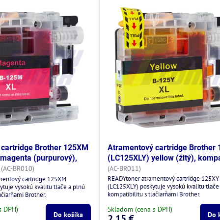
cartridge Brother 125XM
Atramentový cartridge Brother
magenta (purpurový),
(LC125XLY) yellow (žltý), kompa
(AC-BR010)
(AC-BR011)
READYtoner atramentový cartridge 125XY
mentový cartridge 125XM
(LC125XLY) poskytuje vysokú kvalitu tlače
tuje vysokú kvalitu tlače a plnú
kompatibilitu s tlačiarňami Brother.
ačiarňami Brother.
s DPH)
Skladom (cena s DPH)
Do košíka
Do 
2,15 €