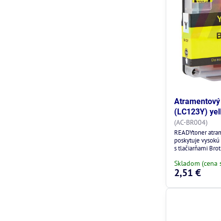
Atramentový 
(LC123Y) yell
(AC-BR004)
READYtoner atra
poskytuje vysokú 
s tlačiarňami Brot
Skladom (cena 
2,51 €