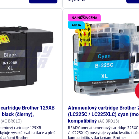
NAJNIŽŠIA CENA
AKCIA
cartridge Brother 129XB
Atramentový cartridge Brother
black (čierny),
(LC225C / LC225XLC) cyan (mo
kompatibilný
(AC-BR013)
(AC-BR018)
mentový cartridge 129XB
READYtoner atramentový cartridge 225XC
ytuje vysokú kvalitu tlače a plnú
/ LC225XLC) poskytuje vysokú kvalitu tlač
ačiarňami Brother.
kompatibilitu s tlačiarňami Brother.