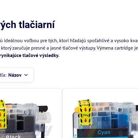
ch tlačiarní
ú ideálnou voľbou pre tých, ktorí hľadajú spoľahlivé a vysoko kval
, ktorý zaručuje presné a jasné tlačové výstupy. Výmena cartridge j
vynikajúce tlačové výsledky.
dľa:
Názov