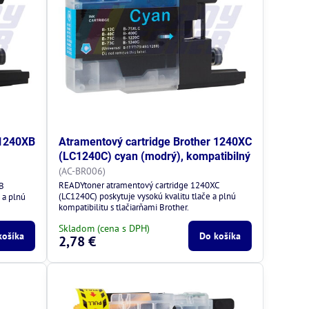
 1240XB
Atramentový cartridge Brother 1240XC
(LC1240C) cyan (modrý), kompatibilný
(AC-BR006)
READYtoner atramentový cartridge 1240XC
XB
(LC1240C) poskytuje vysokú kvalitu tlače a plnú
 a plnú
kompatibilitu s tlačiarňami Brother.
Skladom (cena s DPH)
košíka
Do košíka
2,78 €