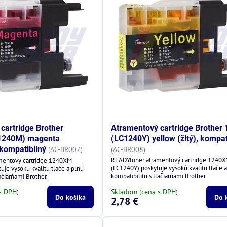
cartridge Brother
Atramentový cartridge Brother
1240M) magenta
(LC1240Y) yellow (žltý), kompat
 kompatibilný
(AC-BR007)
(AC-BR008)
READYtoner atramentový cartridge 1240X
mentový cartridge 1240XM
(LC1240Y) poskytuje vysokú kvalitu tlače 
je vysokú kvalitu tlače a plnú
kompatibilitu s tlačiarňami Brother.
ačiarňami Brother.
s DPH)
Skladom (cena s DPH)
Do košíka
Do 
2,78 €