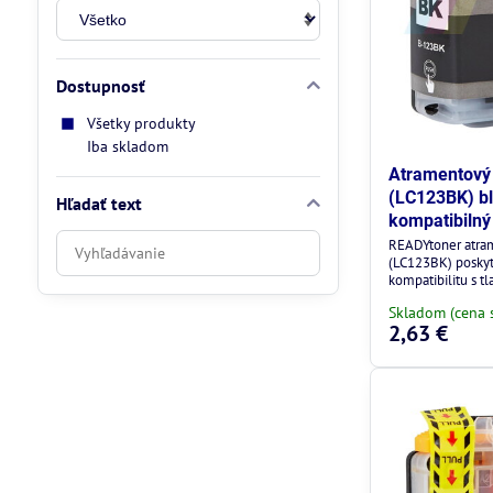
Dostupnosť
Všetky produkty
Iba skladom
Atramentový 
(LC123BK) bl
Hľadať text
kompatibilný
Prehľadať
READYtoner atra
(LC123BK) poskytu
výsledky
kompatibilitu s tl
filtra
Skladom (cena 
fulltextom
2,63 €