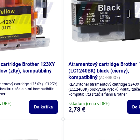
cartridge Brother 123XY
Atramentový cartridge Brother
ow (žltý), kompatibilný
(LC1240BK) black (čierny),
kompatibilný
(AC-BR005)
mentový cartridge 123XY (LC123Y)
READYtoner atramentový cartridge 1240
kvalitu tlače a plnú kompatibilitu
(LC1240BK) poskytuje vysokú kvalitu tlače
her.
kompatibilitu s tlačiarňami Brother.
s DPH)
Skladom (cena s DPH)
Do košíka
Do 
2,78 €