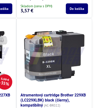
Skladom (cena s DPH)
košíka
Do košíka
3,57 €
5,50 €
35%
 227XB
Atramentový cartridge Brother 229XB
(LC229XLBK) black (čierny),
kompatibilný
)
(AC-BR022)