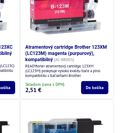
 123XC
Atramentový cartridge Brother 123XM
ibilný
(LC123M) magenta (purpurový),
kompatibilný
(AC-BR003)
 (LC123C)
READYtoner atramentový cartridge 123XM
atibilitu
(LC123M) poskytuje vysokú kvalitu tlače a plnú
kompatibilitu s tlačiarňami Brother.
Skladom (cena s DPH)
košíka
Do košíka
2,51 €