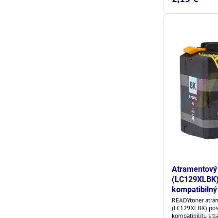
Atramentový 
(LC129XLBK) 
kompatibilný
READYtoner atra
(LC129XLBK) posk
kompatibilitu s tl