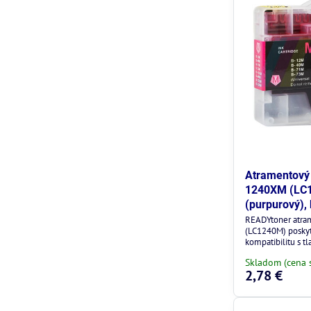
Atramentový 
1240XM (LC
(purpurový),
READYtoner atra
(LC1240M) poskytu
kompatibilitu s tl
Skladom (cena 
2,78 €