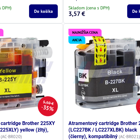
s DPH)
Skladom (cena s DPH)
Do košíka
Do 
3,57 €
NAJNIŽŠIA CENA
AKCIA
5,50 €
35%
cartridge Brother 225XY
Atramentový cartridge Brother
225XLY) yellow (žltý),
(LC227BK / LC227XLBK) black
(čierny), kompatibilný
(AC-BR020)
(AC-BR021