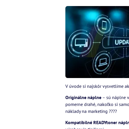
V úvode si najskôr vysvetlíme a
Originálne náplne
– sú náplne vy
pomerne drahé, nakoľko si samotn
náklady na marketing ????
Kompatibilné READYtoner nápln