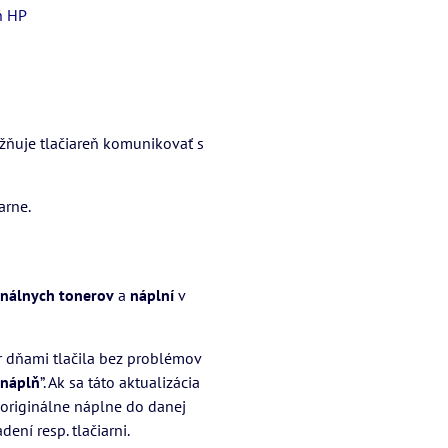
ň HP
žňuje tlačiareň komunikovať s
arne.
inálnych tonerov
a
náplní
v
r dňami tlačila bez problémov
 náplň
”. Ak sa táto aktualizácia
 originálne náplne do danej
ení resp. tlačiarni.