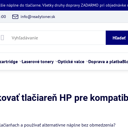
jšie náplne do tlačiarne. Všetky druhy dopravy ZADARMO pri objednávke
5:00
info@readytoner.sk
Hľadať
cartridge
Laserové tonery
Optické valce
Doprava a platba
Bl
kovať tlačiareň HP pre kompatib
ní
 tlačiarňach a používať alternatívne náplne bez obmedzenia?