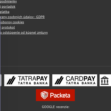
 podmienky
ý poriadok
platba
rany osobných údajov - GDPR
súborov cookies
 protokol
a odstúpenie od kúpnej zmluvy
GOOGLE recenzie: