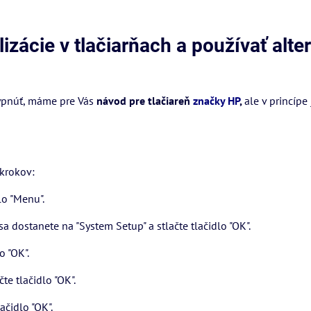
izácie v tlačiarňach a používať alte
vypnúť, máme pre Vás
návod pre tlačiareň
značky HP
,
ale v princípe
 krokov:
lo "Menu".
 dostanete na "System Setup" a stlačte tlačidlo "OK".
o "OK".
te tlačidlo "OK".
ačidlo "OK".