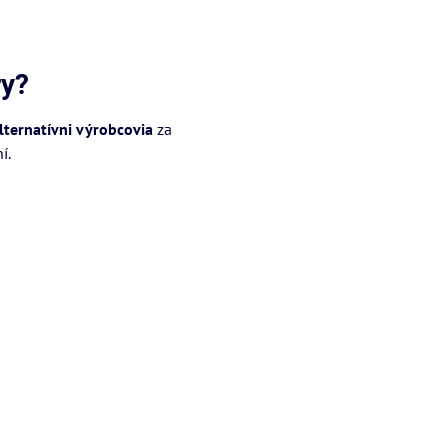
ry?
lternatívni výrobcovia
za
í.