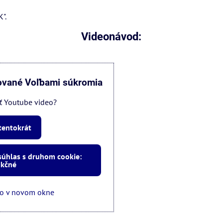
K".
Videonávod:
ované Voľbami súkromia
tať Youtube video?
 tentokrát
 súhlas s druhom cookie:
kčné
eo v novom okne