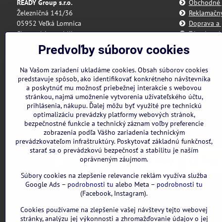
READY Group s.r.o.
Obchodné
Železničná 141/36
Reklamačn
05952 Veľká Lomnica
Doprava a 
Slovenská republika
Zásady och
Predvoľby 
Predvoľby súborov cookies
IČO: 55 175 431
Reklamačný
DIČ: 2121898328
Formulár n
Na Vašom zariadení ukladáme cookies. Obsah súborov cookies
IBAN: SK3111000000002942143418
predstavuje spôsob, ako identifikovať konkrétneho návštevníka
a poskytnúť mu možnosť priebežnej interakcie s webovou
Nie sme platcami DPH
stránkou, najmä umožnenie vytvorenia užívateľského účtu,
Všetky uvedené ceny sú vrátane DPH.
prihlásenia, nákupu. Ďalej môžu byť využité pre technickú
optimalizáciu prevádzky platformy webových stránok,
bezpečnostné funkcie a technický záznam voľby preferencie
zobrazenia podľa Vášho zariadenia technickým
prevádzkovateľom infraštruktúry. Poskytovať základnú funkčnosť,
starať sa o prevádzkovú bezpečnosť a stabilitu je naším
oprávneným záujmom.
Súbory cookies na zlepšenie relevancie reklám využíva služba
Google Ads –
podrobnosti tu
alebo Meta –
podrobnosti tu
(Facebook, Instagram).
Cookies používame na zlepšenie vašej návštevy tejto webovej
stránky, analýzu jej výkonnosti a zhromažďovanie údajov o jej