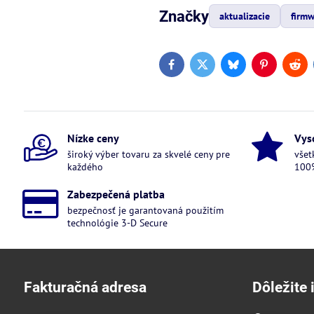
Značky
aktualizacie
firm
Facebook
Twitter
Bluesky
Pinterest
Red
Nízke ceny
Vys
široký výber tovaru za skvelé ceny pre
všet
každého
100%
Zabezpečená platba
bezpečnosť je garantovaná použitím
technológie 3-D Secure
Fakturačná adresa
Dôležite 