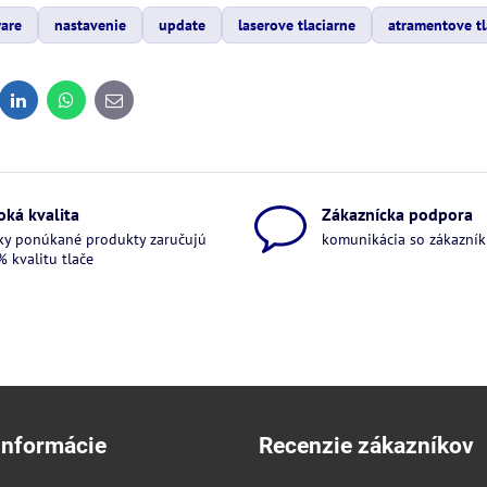
ware
nastavenie
update
laserove tlaciarne
atramentove tl
dit
LinkedIn
WhatsApp
E-
mail
oká kvalita
Zákaznícka podpora
ky ponúkané produkty zaručujú
komunikácia so zákazníkm
 kvalitu tlače
informácie
Recenzie zákazníkov