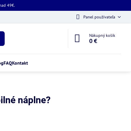
 nad 49€.
Panel používateľa
Nákupný košík
0 €
og
FAQ
Kontakt
ilné náplne?