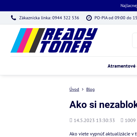
Najlacne
Zákaznícka linka: 0944 322 536
PO-PIA od 09:00 do 1
Atramentové 
Úvod
Blog
Ako si nezablo
Pridané
Počet
14.5.2023 13:30:33
1009
zobraze
Ako viete vypnúť aktualizácie v