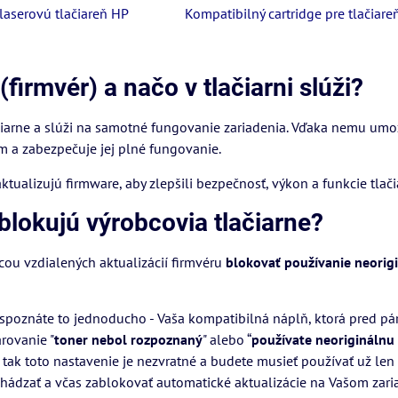
laserovú tlačiareň HP
Kompatibilný cartridge pre tlačiare
(firmvér) a načo v tlačiarni slúži?
ačiarne a slúži na samotné fungovanie zariadenia. Vďaka nemu umo
 a zabezpečuje jej plné fungovanie.
ktualizujú firmware, aby zlepšili bezpečnosť, výkon a funkcie tlači
okujú výrobcovia tlačiarne?
cou vzdialených aktualizácií firmvéru
blokovať používanie
neorig
, spoznáte to jednoducho - Vaša kompatibilná náplň, ktorá pred pá
arovanie "
toner nebol rozpoznaný
" alebo “
pou
žívate neoriginálnu
 tak toto nastavenie je nezvratné a budete musieť používať už len
chádzať a včas zablokovať automatické aktualizácie na Vašom zariad