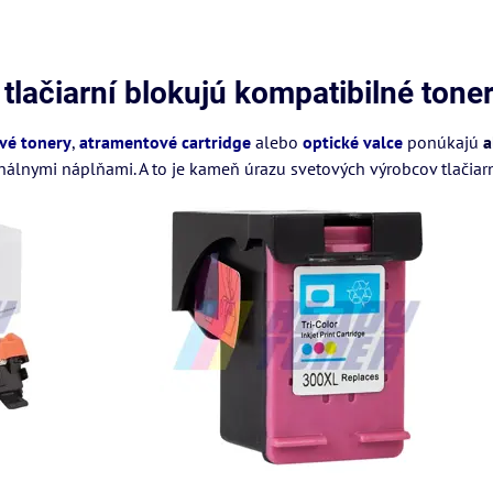
tlačiarní blokujú kompatibilné tone
vé tonery
,
atramentové cartridge
alebo
optické valce
ponúkajú
a
nálnymi náplňami. A to je kameň úrazu svetových výrobcov tlačiarn