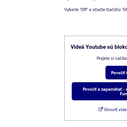
Vyberte "Off" a stlačte tlačidlo "O
Videá Youtube sú blok
Prajete si načí
Povoliť
Povoliť a zapamätať -
Fun
Otvoriť vid