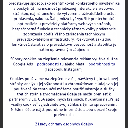
predstavuje spôsob, ako identifikovať konkrétneho návštevníka
a poskytnúť mu možnosť priebežnej interakcie s webovou
stránkou, najmä umožnenie vytvorenia užívateľského účtu,
prihlásenia, nákupu. Ďalej môžu byť využité pre technickú
optimalizáciu prevádzky platformy webových stránok,
bezpečnostné funkcie a technický záznam voľby preferencie
zobrazenia podľa Vášho zariadenia technickým
prevádzkovateľom infraštruktúry. Poskytovať základnú
funkčnosť, starať sa o prevádzkovú bezpečnosť a stabilitu je
naším oprávneným záujmom.
Súbory cookies na zlepšenie relevancie reklám využíva služba
Google Ads –
podrobnosti tu
alebo Meta –
podrobnosti tu
(Facebook, Instagram).
Cookies používame na zlepšenie vašej návštevy tejto webovej
GOOGLE recenzie:
stránky, analýzu jej výkonnosti a zhromažďovanie údajov o jej
používaní. Na tento účel môžeme použiť nástroje a služby
tretích strán a zhromaždené údaje sa môžu preniesť k
partnerom v EÚ, USA alebo iných krajinách. Kliknutím na „Prijať
všetky cookies“ vyjadrujete svoj súhlas s týmto spracovaním.
Nižšie môžete nájsť podrobné informácie alebo upraviť svoje
preferencie.
Zásady ochrany osobných údajov