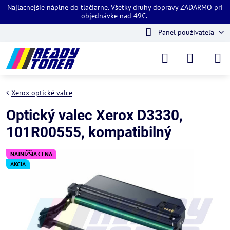
Najlacnejšie náplne do tlačiarne. Všetky druhy dopravy ZADARMO pri
objednávke nad 49€.
Panel používateľa
Xerox optické valce
Optický valec Xerox D3330,
101R00555, kompatibilný
NAJNIŽŠIA CENA
AKCIA