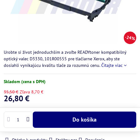
24%
Urobte si život jednoduchším a zvoľte READYtoner kompatibilný
optický valec D3330, 101R00555 pre tlačiarne Xerox, aby ste
dosiahli vynikajúcu kvalitu tlače za rozumnú cenu.
Čítajte viac
Skladom (cena s DPH)
35,50 €
Zľava
8,70 €
26,80 €
Do košíka
Otázka k produktu
Strážny pes
Doručenia