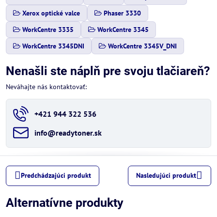
Xerox optické valce
Phaser 3330
WorkCentre 3335
WorkCentre 3345
WorkCentre 3345DNI
WorkCentre 3345V_DNI
Nenašli ste náplň pre svoju tlačiareň?
Neváhajte nás kontaktovať:
+421 944 322 536
info​@readytoner​.sk
Predchádzajúci produkt
Nasledujúci produkt
Alternatívne produkty