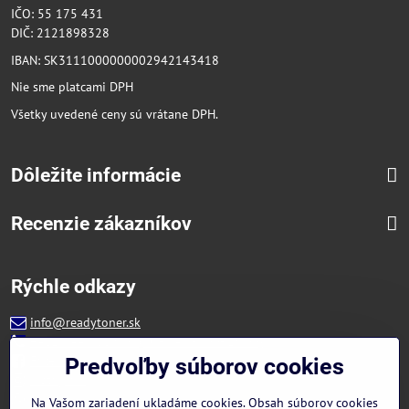
IČO: 55 175 431
DIČ: 2121898328
IBAN: SK3111000000002942143418
Nie sme platcami DPH
Všetky uvedené ceny sú vrátane DPH.
Dôležite informácie
Recenzie zákazníkov
Rýchle odkazy
info@readytoner.sk
+421 944 322 536 (PO-PIA: 09:00- 15:00)
Facebook
Predvoľby súborov cookies
Instagram
WhatsApp
Na Vašom zariadení ukladáme cookies. Obsah súborov cookies