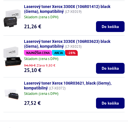
Laserový toner Xerox 3300X (106R01412) black
(čierna), kompatibilný
(LT-XE019)
Skladom (cena s DPH)
21,26 €
Do košíka
Laserový toner Xerox 3330X (106R03623) black
(čierna), kompatibilný
(LT-XE023)
NAJNIŽŠIA CENA
AKCIA
-28%
Skladom (cena s DPH)
34,90 €
Zľava 9,80 €
Do košíka
25,10 €
Laserový toner Xerox 106R03621, black (čierny),
kompatibilný
(LT-XE072)
Skladom (cena s DPH)
27,52 €
Do košíka