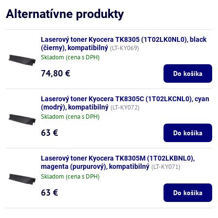
Alternatívne produkty
Laserový toner Kyocera TK8305 (1T02LK0NL0), black
(čierny), kompatibilný
(LT-KY069)
Skladom (cena s DPH)
74,80 €
Do košíka
Laserový toner Kyocera TK8305C (1T02LKCNL0), cyan
(modrý), kompatibilný
(LT-KY072)
Skladom (cena s DPH)
63 €
Do košíka
Laserový toner Kyocera TK8305M (1T02LKBNL0),
magenta (purpurový), kompatibilný
(LT-KY071)
Skladom (cena s DPH)
63 €
Do košíka