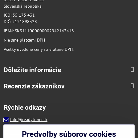
Slovenská republika
IČO: 55 175 431
DIČ: 2121898328
IBAN: SK3111000000002942143418
Nie sme platcami DPH
Všetky uvedené ceny sú vrátane DPH.
Dôležite informácie
Recenzie zákazníkov
Rýchle odkazy
info@readytoner.sk
+421 944 322 536 (PO-PIA: 09:00- 15:00)
Facebook
Predvoľby súborov cookies