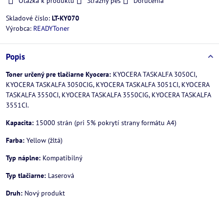
Otázka k produktu
Strážny pes
Doručenia
Skladové číslo:
LT-KY070
Výrobca:
READYToner
Popis
Toner určený pre tlačiarne Kyocera:
KYOCERA TASKALFA 3050CI,
KYOCERA TASKALFA 3050CIG, KYOCERA TASKALFA 3051CI, KYOCERA
TASKALFA 3550CI, KYOCERA TASKALFA 3550CIG, KYOCERA TASKALFA
3551CI.
Kapacita:
15000 strán (pri 5% pokrytí strany formátu A4)
Farba:
Yellow (žltá)
Typ náplne:
Kompatibilný
Typ tlačiarne:
Laserová
Druh:
Nový produkt