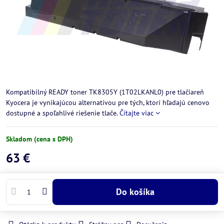
Kompatibilný READY toner TK8305Y (1T02LKANL0) pre tlačiareň
Kyocera je vynikajúcou alternatívou pre tých, ktorí hľadajú cenovo
dostupné a spoľahlivé riešenie tlače.
Čítajte viac
Skladom (cena s DPH)
63 €
Do košíka