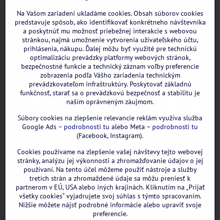
Instagram
WhatsApp
Na Vašom zariadení ukladáme cookies. Obsah súborov cookies
predstavuje spôsob, ako identifikovať konkrétneho návštevníka
a poskytnúť mu možnosť priebežnej interakcie s webovou
stránkou, najmä umožnenie vytvorenia užívateľského účtu,
prihlásenia, nákupu. Ďalej môžu byť využité pre technickú
optimalizáciu prevádzky platformy webových stránok,
bezpečnostné funkcie a technický záznam voľby preferencie
zobrazenia podľa Vášho zariadenia technickým
prevádzkovateľom infraštruktúry. Poskytovať základnú
funkčnosť, starať sa o prevádzkovú bezpečnosť a stabilitu je
naším oprávneným záujmom.
Súbory cookies na zlepšenie relevancie reklám využíva služba
Google Ads –
podrobnosti tu
alebo Meta –
podrobnosti tu
(Facebook, Instagram).
Cookies používame na zlepšenie vašej návštevy tejto webovej
GOOGLE recenzie:
stránky, analýzu jej výkonnosti a zhromažďovanie údajov o jej
používaní. Na tento účel môžeme použiť nástroje a služby
tretích strán a zhromaždené údaje sa môžu preniesť k
partnerom v EÚ, USA alebo iných krajinách. Kliknutím na „Prijať
všetky cookies“ vyjadrujete svoj súhlas s týmto spracovaním.
Nižšie môžete nájsť podrobné informácie alebo upraviť svoje
preferencie.