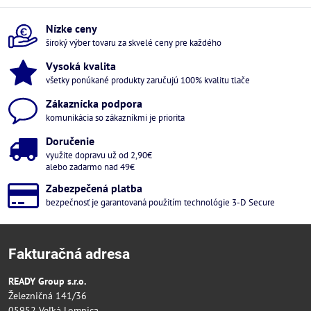
Nízke ceny
široký výber tovaru za skvelé ceny pre každého
Vysoká kvalita
všetky ponúkané produkty zaručujú 100% kvalitu tlače
Zákaznícka podpora
komunikácia so zákazníkmi je priorita
Doručenie
využite dopravu už od 2,90€
alebo zadarmo nad 49€
Zabezpečená platba
bezpečnosť je garantovaná použitím technológie 3-D Secure
Fakturačná adresa
READY Group s.r.o.
Železničná 141/36
05952 Veľká Lomnica