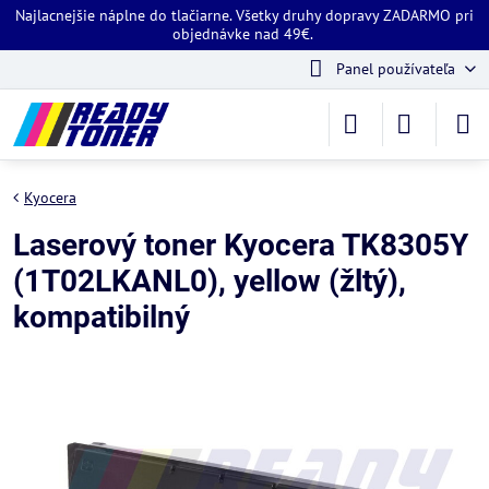
Najlacnejšie náplne do tlačiarne. Všetky druhy dopravy ZADARMO pri
objednávke nad 49€.
Panel používateľa
Kyocera
Laserový toner Kyocera TK8305Y
(1T02LKANL0), yellow (žltý),
kompatibilný