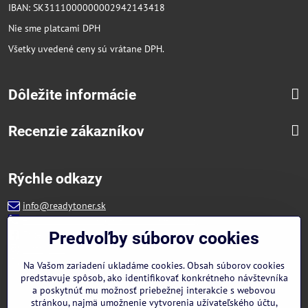
IBAN: SK3111000000002942143418
Nie sme platcami DPH
Všetky uvedené ceny sú vrátane DPH.
Dôležite informácie
Recenzie zákazníkov
Rýchle odkazy
info@readytoner.sk
+421 944 322 536 (PO-PIA: 09:00- 15:00)
Facebook
Predvoľby súborov cookies
Instagram
WhatsApp
Na Vašom zariadení ukladáme cookies. Obsah súborov cookies
predstavuje spôsob, ako identifikovať konkrétneho návštevníka
a poskytnúť mu možnosť priebežnej interakcie s webovou
stránkou, najmä umožnenie vytvorenia užívateľského účtu,