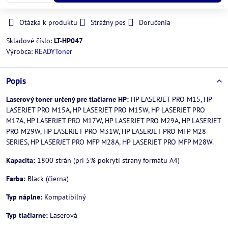
Otázka k produktu
Strážny pes
Doručenia
Skladové číslo:
LT-HP047
Výrobca:
READYToner
Popis
Laserový toner určený pre tlačiarne HP:
HP LASERJET PRO M15, HP
LASERJET PRO M15A, HP LASERJET PRO M15W, HP LASERJET PRO
M17A, HP LASERJET PRO M17W, HP LASERJET PRO M29A, HP LASERJET
PRO M29W, HP LASERJET PRO M31W, HP LASERJET PRO MFP M28
SERIES, HP LASERJET PRO MFP M28A, HP LASERJET PRO MFP M28W.
Kapacita:
1800 strán (pri 5% pokrytí strany formátu A4)
Farba:
Black (čierna)
Typ náplne:
Kompatibilný
Typ tlačiarne:
Laserová