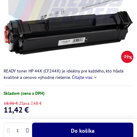
39%
READY toner HP 44X (CF244X) je ideálny pre každého, kto hľadá
kvalitné a cenovo výhodné riešenie.
Čítajte viac
Skladom (cena s DPH)
18,90 €
Zľava
7,48 €
11,42 €
Do košíka