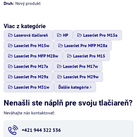
Druh:
Nový produkt
Viac z kategórie
Laserová tlačiareň
HP
LaserJet Pro M15a
LaserJet Pro M15w
LaserJet Pro MFP M28a
LaserJet Pro MFP M28w
LaserJet Pro M15
LaserJet Pro M17a
LaserJet Pro M17w
LaserJet Pro M29a
LaserJet Pro M29w
LaserJet Pro M31w
Ďalšie kategórie
Nenašli ste náplň pre svoju tlačiareň?
Neváhajte nás kontaktovať:
+421 944 322 536