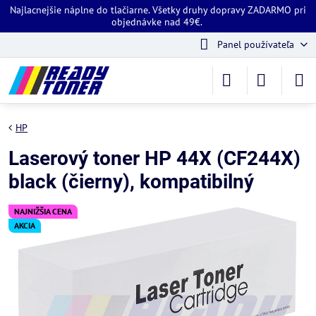
Najlacnejšie náplne do tlačiarne. Všetky druhy dopravy ZADARMO pri
objednávke nad 49€.
Panel používateľa
HP
Laserový toner HP 44X (CF244X)
black (čierny), kompatibilný
NAJNIŽŠIA CENA
AKCIA