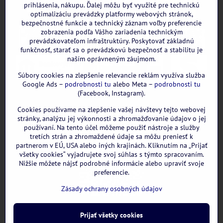
prihlásenia, nákupu. Ďalej môžu byť využité pre technickú
optimalizáciu prevádzky platformy webových stránok,
bezpečnostné funkcie a technický záznam voľby preferencie
zobrazenia podľa Vášho zariadenia technickým
prevádzkovateľom infraštruktúry. Poskytovať základnú
funkčnosť, starať sa o prevádzkovú bezpečnosť a stabilitu je
naším oprávneným záujmom.
Súbory cookies na zlepšenie relevancie reklám využíva služba
Google Ads –
podrobnosti tu
alebo Meta –
podrobnosti tu
(Facebook, Instagram).
Cookies používame na zlepšenie vašej návštevy tejto webovej
GOOGLE recenzie:
stránky, analýzu jej výkonnosti a zhromažďovanie údajov o jej
používaní. Na tento účel môžeme použiť nástroje a služby
tretích strán a zhromaždené údaje sa môžu preniesť k
partnerom v EÚ, USA alebo iných krajinách. Kliknutím na „Prijať
všetky cookies“ vyjadrujete svoj súhlas s týmto spracovaním.
Nižšie môžete nájsť podrobné informácie alebo upraviť svoje
preferencie.
Zásady ochrany osobných údajov
Prijať všetky cookies
©
2026
Copyright