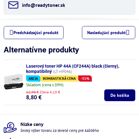
info​@readytoner​.sk
Predchádzajúci produkt
Nasledujúci produkt
Alternatívne produkty
Laserový toner HP 44A (CF244A) black (čierny),
kompatibilný
(LT-HP046)
AKCIA
BOMBASTICKÁ CENA
-31%
Skladom (cena s DPH)
12,90 €
Zľava 4,10 €
Do košíka
8,80 €
Nízke ceny
široký výber tovaru za skvelé ceny pre každého