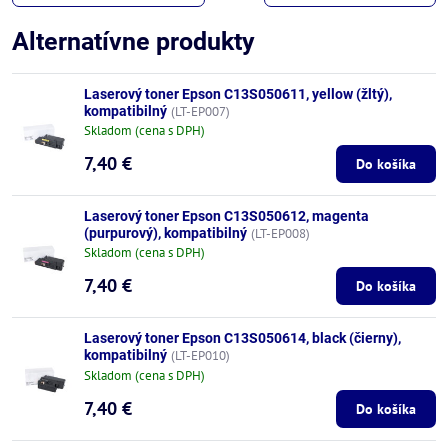
Alternatívne produkty
Laserový toner Epson C13S050611, yellow (žltý),
kompatibilný
(LT-EP007)
Skladom (cena s DPH)
7,40 €
Do košíka
Laserový toner Epson C13S050612, magenta
(purpurový), kompatibilný
(LT-EP008)
Skladom (cena s DPH)
7,40 €
Do košíka
Laserový toner Epson C13S050614, black (čierny),
kompatibilný
(LT-EP010)
Skladom (cena s DPH)
7,40 €
Do košíka