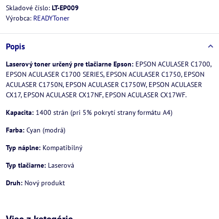
Skladové číslo:
LT-EP009
Výrobca:
READYToner
Popis
Laserový toner určený pre tlačiarne Epson:
EPSON ACULASER C1700,
EPSON ACULASER C1700 SERIES, EPSON ACULASER C1750, EPSON
ACULASER C1750N, EPSON ACULASER C1750W, EPSON ACULASER
CX17, EPSON ACULASER CX17NF, EPSON ACULASER CX17WF.
Kapacita:
1400 strán (pri 5% pokrytí strany formátu A4)
Farba:
Cyan (modrá)
Typ náplne:
Kompatibilný
Typ tlačiarne:
Laserová
Druh:
Nový produkt