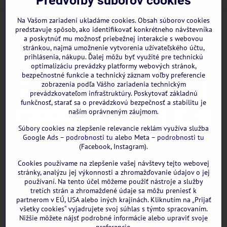
Predvoľby súborov cookies
Instagram
WhatsApp
Na Vašom zariadení ukladáme cookies. Obsah súborov cookies
predstavuje spôsob, ako identifikovať konkrétneho návštevníka
a poskytnúť mu možnosť priebežnej interakcie s webovou
stránkou, najmä umožnenie vytvorenia užívateľského účtu,
prihlásenia, nákupu. Ďalej môžu byť využité pre technickú
optimalizáciu prevádzky platformy webových stránok,
bezpečnostné funkcie a technický záznam voľby preferencie
zobrazenia podľa Vášho zariadenia technickým
prevádzkovateľom infraštruktúry. Poskytovať základnú
funkčnosť, starať sa o prevádzkovú bezpečnosť a stabilitu je
naším oprávneným záujmom.
Súbory cookies na zlepšenie relevancie reklám využíva služba
Google Ads –
podrobnosti tu
alebo Meta –
podrobnosti tu
(Facebook, Instagram).
Cookies používame na zlepšenie vašej návštevy tejto webovej
GOOGLE recenzie:
stránky, analýzu jej výkonnosti a zhromažďovanie údajov o jej
používaní. Na tento účel môžeme použiť nástroje a služby
tretích strán a zhromaždené údaje sa môžu preniesť k
partnerom v EÚ, USA alebo iných krajinách. Kliknutím na „Prijať
všetky cookies“ vyjadrujete svoj súhlas s týmto spracovaním.
Nižšie môžete nájsť podrobné informácie alebo upraviť svoje