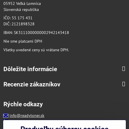
05952 Veľká Lomnica
Slovenská republika
IČO: 55 175 431
DIČ: 2121898328
IBAN: SK3111000000002942143418
Nie sme platcami DPH
Všetky uvedené ceny sú vrátane DPH.
Dôležite informácie
Recenzie zákazníkov
Rýchle odkazy
info@readytoner.sk
+421 944 322 536 (PO-PIA: 09:00- 15:00)
Facebook