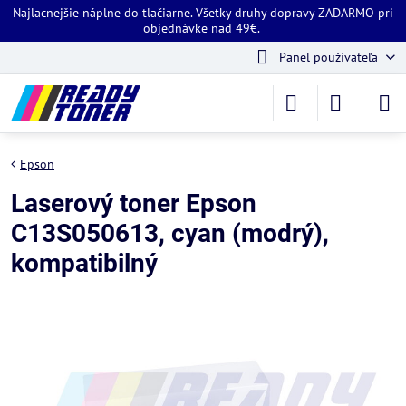
Najlacnejšie náplne do tlačiarne. Všetky druhy dopravy ZADARMO pri
objednávke nad 49€.
Panel používateľa
Epson
Laserový toner Epson
C13S050613, cyan (modrý),
kompatibilný