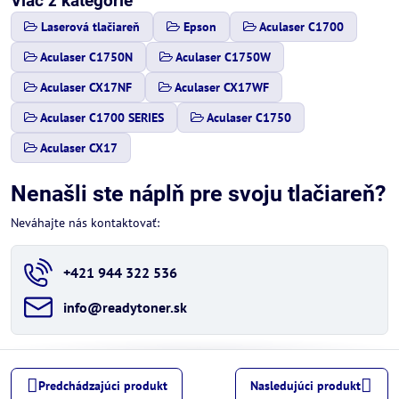
Viac z kategórie
Laserová tlačiareň
Epson
Aculaser C1700
Aculaser C1750N
Aculaser C1750W
Aculaser CX17NF
Aculaser CX17WF
Aculaser C1700 SERIES
Aculaser C1750
Aculaser CX17
Nenašli ste náplň pre svoju tlačiareň?
Neváhajte nás kontaktovať:
+421 944 322 536
info​@readytoner​.sk
Predchádzajúci produkt
Nasledujúci produkt