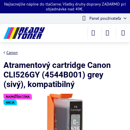
Najlacnejšie náplne do tlačiarne. Všetky druhy dopravy ZADARMO pri
objednávke nad 49€.
Panel používateľa
Canon
Atramentový cartridge Canon
CLI526GY (4544B001) grey
(sivý), kompatibilný
NAJNIŽŠIA CENA
AKCIA