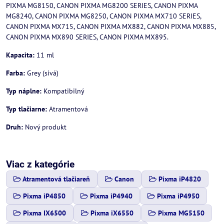
PIXMA MG8150, CANON PIXMA MG8200 SERIES, CANON PIXMA
MG8240, CANON PIXMA MG8250, CANON PIXMA MX710 SERIES,
CANON PIXMA MX715, CANON PIXMA MX882, CANON PIXMA MX885,
CANON PIXMA MX890 SERIES, CANON PIXMA MX895.
Kapacita:
11 ml
Farba:
Grey (sivá)
Typ náplne:
Kompatibilný
Typ tlačiarne:
Atramentová
Druh:
Nový produkt
Viac z kategórie
Atramentová tlačiareň
Canon
Pixma iP4820
Pixma iP4850
Pixma iP4940
Pixma iP4950
Pixma IX6500
Pixma iX6550
Pixma MG5150