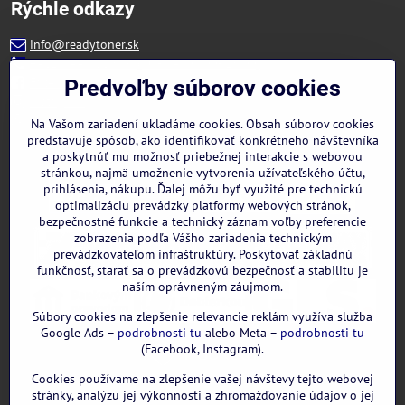
Rýchle odkazy
info@readytoner.sk
+421 944 322 536 (PO-PIA: 09:00- 15:00)
Facebook
Predvoľby súborov cookies
Instagram
WhatsApp
Na Vašom zariadení ukladáme cookies. Obsah súborov cookies
predstavuje spôsob, ako identifikovať konkrétneho návštevníka
a poskytnúť mu možnosť priebežnej interakcie s webovou
stránkou, najmä umožnenie vytvorenia užívateľského účtu,
prihlásenia, nákupu. Ďalej môžu byť využité pre technickú
optimalizáciu prevádzky platformy webových stránok,
bezpečnostné funkcie a technický záznam voľby preferencie
zobrazenia podľa Vášho zariadenia technickým
prevádzkovateľom infraštruktúry. Poskytovať základnú
funkčnosť, starať sa o prevádzkovú bezpečnosť a stabilitu je
naším oprávneným záujmom.
Súbory cookies na zlepšenie relevancie reklám využíva služba
Google Ads –
podrobnosti tu
alebo Meta –
podrobnosti tu
(Facebook, Instagram).
Cookies používame na zlepšenie vašej návštevy tejto webovej
GOOGLE recenzie:
stránky, analýzu jej výkonnosti a zhromažďovanie údajov o jej