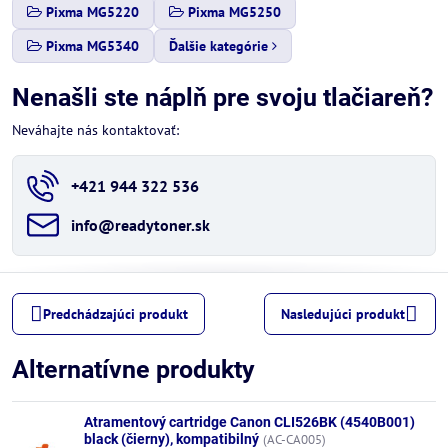
Pixma MG5220
Pixma MG5250
Pixma MG5340
Ďalšie kategórie
Nenašli ste náplň pre svoju tlačiareň?
Neváhajte nás kontaktovať:
+421 944 322 536
info​@readytoner​.sk
Predchádzajúci produkt
Nasledujúci produkt
Alternatívne produkty
Atramentový cartridge Canon CLI526BK (4540B001)
black (čierny), kompatibilný
(AC-CA005)