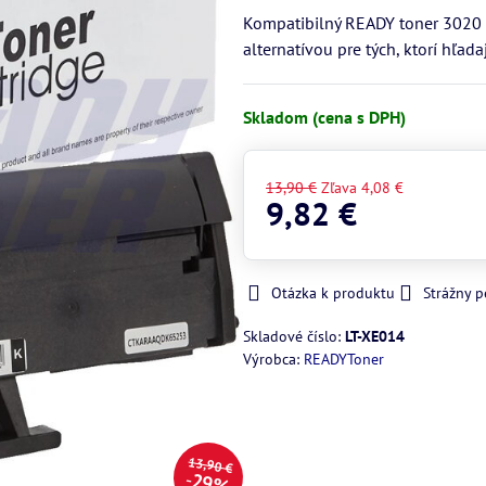
Kompatibilný READY toner 3020 (
alternatívou pre tých, ktorí hľad
Skladom (cena s DPH)
13,90 €
Zľava
4,08 €
9,82 €
Otázka k produktu
Strážny p
Skladové číslo:
LT-XE014
Výrobca:
READYToner
13,90 €
29%