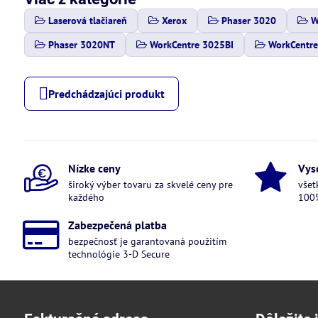
Laserová tlačiareň
Xerox
Phaser 3020
W
Phaser 3020NT
WorkCentre 3025BI
WorkCentre
Predchádzajúci produkt
Nízke ceny
Vys
široký výber tovaru za skvelé ceny pre
všet
každého
100%
Zabezpečená platba
bezpečnosť je garantovaná použitím
technológie 3-D Secure