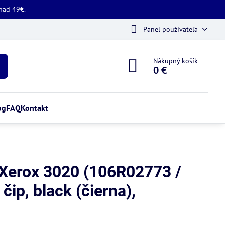
 nad 49€.
Panel používateľa
Nákupný košík
0 €
og
FAQ
Kontakt
 Xerox 3020 (106R02773 /
čip, black (čierna),