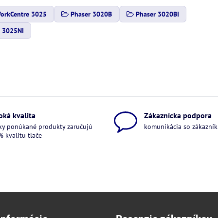
orkCentre 3025
Phaser 3020B
Phaser 3020BI
 3025NI
oká kvalita
Zákaznícka podpora
ky ponúkané produkty zaručujú
komunikácia so zákazníkm
 kvalitu tlače