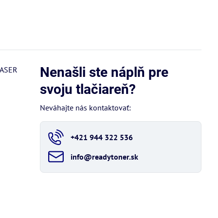
Nenašli ste náplň pre
HASER
svoju tlačiareň?
Neváhajte nás kontaktovať:
+421 944 322 536
info​@readytoner​.sk