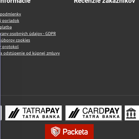
informácie
Recenzie zákazníkov
 podmienky
ý poriadok
platba
rany osobných údajov - GDPR
súborov cookies
 protokol
a odstúpenie od kúpnej zmluvy