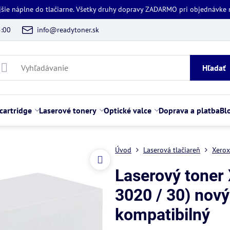
jšie náplne do tlačiarne. Všetky druhy dopravy ZADARMO pri objednávke
5:00
info@readytoner.sk
Hľadať
cartridge
Laserové tonery
Optické valce
Doprava a platba
Bl
Úvod
Laserová tlačiareň
Xerox
Laserový toner
3020 / 30) nový 
kompatibilný