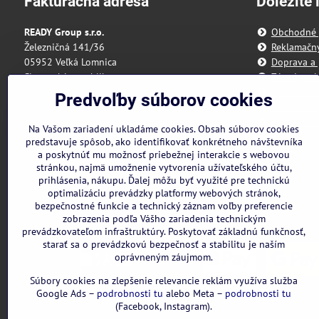
Fakturačná adresa
Dôležite 
READY Group s.r.o.
Obchodné
Železničná 141/36
Reklamačn
05952 Veľká Lomnica
Doprava a 
Slovenská republika
Zásady och
Predvoľby 
Predvoľby súborov cookies
IČO: 55 175 431
Reklamačný
DIČ: 2121898328
Formulár n
Na Vašom zariadení ukladáme cookies. Obsah súborov cookies
IBAN: SK3111000000002942143418
predstavuje spôsob, ako identifikovať konkrétneho návštevníka
a poskytnúť mu možnosť priebežnej interakcie s webovou
Nie sme platcami DPH
stránkou, najmä umožnenie vytvorenia užívateľského účtu,
Všetky uvedené ceny sú vrátane DPH.
prihlásenia, nákupu. Ďalej môžu byť využité pre technickú
optimalizáciu prevádzky platformy webových stránok,
bezpečnostné funkcie a technický záznam voľby preferencie
zobrazenia podľa Vášho zariadenia technickým
prevádzkovateľom infraštruktúry. Poskytovať základnú funkčnosť,
starať sa o prevádzkovú bezpečnosť a stabilitu je naším
oprávneným záujmom.
Súbory cookies na zlepšenie relevancie reklám využíva služba
Google Ads –
podrobnosti tu
alebo Meta –
podrobnosti tu
(Facebook, Instagram).