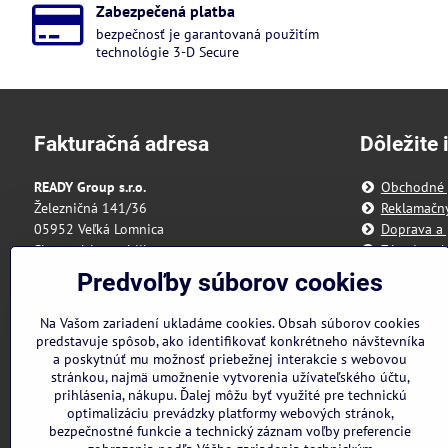
Zabezpečená platba
bezpečnosť je garantovaná použitím
technológie 3-D Secure
Fakturačná adresa
Dôležite 
READY Group s.r.o.
Obchodné
Železničná 141/36
Reklamačn
05952 Veľká Lomnica
Doprava a 
Slovenská republika
Zásady och
Predvoľby 
Predvoľby súborov cookies
IČO: 55 175 431
Reklamačný
DIČ: 2121898328
Formulár n
Na Vašom zariadení ukladáme cookies. Obsah súborov cookies
IBAN: SK3111000000002942143418
predstavuje spôsob, ako identifikovať konkrétneho návštevníka
a poskytnúť mu možnosť priebežnej interakcie s webovou
Nie sme platcami DPH
stránkou, najmä umožnenie vytvorenia užívateľského účtu,
Všetky uvedené ceny sú vrátane DPH.
prihlásenia, nákupu. Ďalej môžu byť využité pre technickú
optimalizáciu prevádzky platformy webových stránok,
bezpečnostné funkcie a technický záznam voľby preferencie