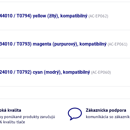
010 / T0794) yellow (žltý), kompatibilný
(AC-EP062)
34010 / T0793) magenta (purpurový), kompatibilný
(AC-EP061)
4010 / T0792) cyan (modrý), kompatibilný
(AC-EP060)
oká kvalita
Zákaznícka podpora
ky ponúkané produkty zaručujú
komunikácia so zákazníkm
 kvalitu tlače