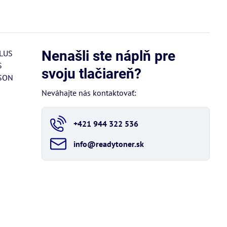
Nenašli ste náplň pre
LUS
S
svoju tlačiareň?
SON
Neváhajte nás kontaktovať:
+421 944 322 536
info​@readytoner​.sk