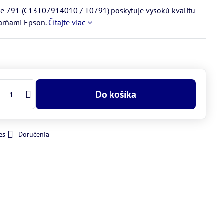
ge 791 (C13T07914010 / T0791) poskytuje vysokú kvalitu
čiarňami Epson.
Čítajte viac
Do košíka
es
Doručenia