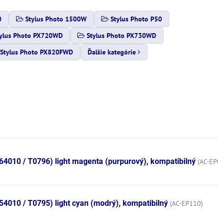
0
Stylus Photo 1500W
Stylus Photo P50
ylus Photo PX720WD
Stylus Photo PX730WD
Stylus Photo PX820FWD
Ďalšie kategórie
4010 / T0796) light magenta (purpurový), kompatibilný
(AC-EP
4010 / T0795) light cyan (modrý), kompatibilný
(AC-EP110)