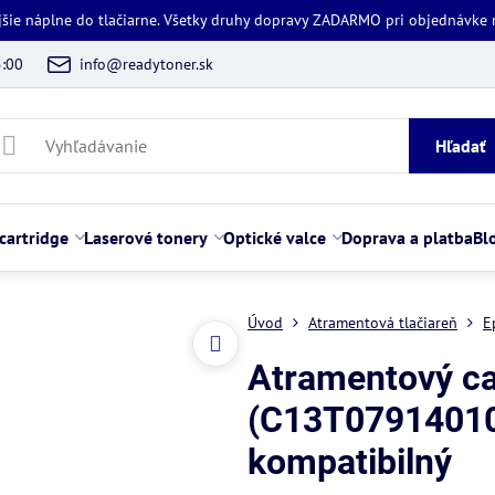
jšie náplne do tlačiarne. Všetky druhy dopravy ZADARMO pri objednávke
5:00
info@readytoner.sk
Hľadať
cartridge
Laserové tonery
Optické valce
Doprava a platba
Bl
Úvod
Atramentová tlačiareň
E
Atramentový ca
(C13T07914010 
kompatibilný