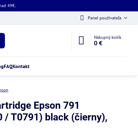
 nad 49€.
Panel používateľa
Nákupný košík
0 €
og
FAQ
Kontakt
pson
rtridge Epson 791
/ T0791) black (čierny),