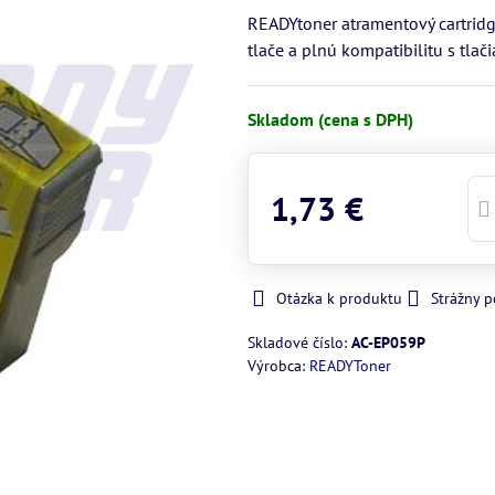
READYtoner atramentový cartrid
tlače a plnú kompatibilitu s tla
Skladom (cena s DPH)
1,73 €
Otázka k produktu
Strážny p
Skladové číslo:
AC-EP059P
Výrobca:
READYToner