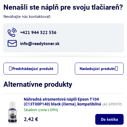
Nenašli ste náplň pre svoju tlačiareň?
Neváhajte nás kontaktovať:
+421 944 322 536
info​@readytoner​.sk
Predchádzajúci produkt
Nasledujúci produkt
Alternatívne produkty
Náhradná atramentová náplň Epson T104
(C13T00P140) black (čierna), kompatibilná
(AC-EP097P)
Skladom (cena s DPH)
2,42 €
Do košíka