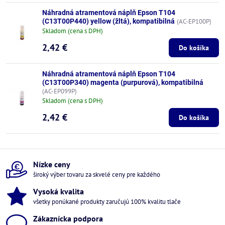
Náhradná atramentová náplň Epson T104
(C13T00P440) yellow (žltá), kompatibilná
(AC-EP100P)
Skladom (cena s DPH)
2,42 €
Do košíka
Náhradná atramentová náplň Epson T104
(C13T00P340) magenta (purpurová), kompatibilná
(AC-EP099P)
Skladom (cena s DPH)
2,42 €
Do košíka
Nízke ceny
široký výber tovaru za skvelé ceny pre každého
Vysoká kvalita
všetky ponúkané produkty zaručujú 100% kvalitu tlače
Zákaznícka podpora