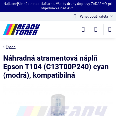
Najlacnejšie náplne do tlačiarne. Všetky druhy dopravy ZADARMO pri
objednávke nad 49€.
Panel používateľa
Epson
Náhradná atramentová náplň
Epson T104 (C13T00P240) cyan
(modrá), kompatibilná