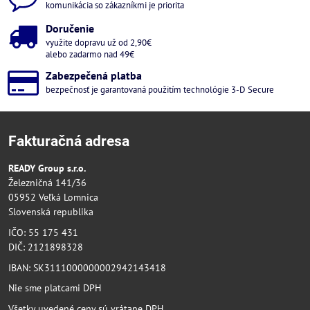
komunikácia so zákazníkmi je priorita
Doručenie
využite dopravu už od 2,90€
alebo zadarmo nad 49€
Zabezpečená platba
bezpečnosť je garantovaná použitím technológie 3-D Secure
Fakturačná adresa
READY Group s.r.o.
Železničná 141/36
05952 Veľká Lomnica
Slovenská republika
IČO: 55 175 431
DIČ: 2121898328
IBAN: SK3111000000002942143418
Nie sme platcami DPH
Všetky uvedené ceny sú vrátane DPH.