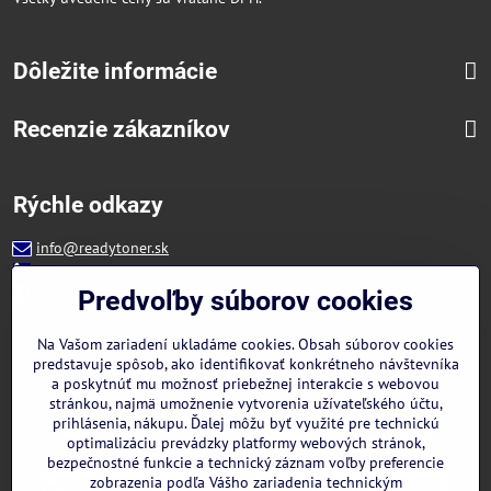
Dôležite informácie
Recenzie zákazníkov
Rýchle odkazy
info@readytoner.sk
+421 944 322 536 (PO-PIA: 09:00- 15:00)
Facebook
Predvoľby súborov cookies
Instagram
WhatsApp
Na Vašom zariadení ukladáme cookies. Obsah súborov cookies
predstavuje spôsob, ako identifikovať konkrétneho návštevníka
a poskytnúť mu možnosť priebežnej interakcie s webovou
stránkou, najmä umožnenie vytvorenia užívateľského účtu,
prihlásenia, nákupu. Ďalej môžu byť využité pre technickú
optimalizáciu prevádzky platformy webových stránok,
bezpečnostné funkcie a technický záznam voľby preferencie
zobrazenia podľa Vášho zariadenia technickým