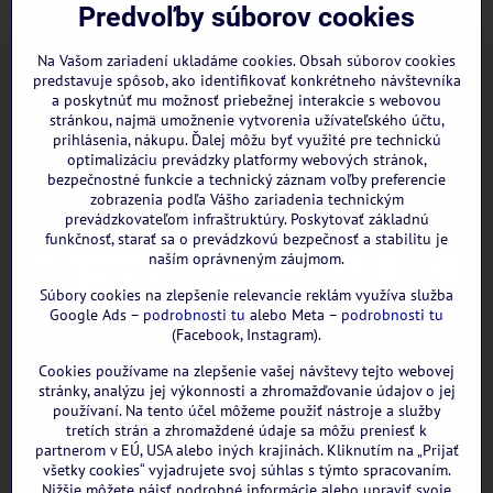
Facebook
Predvoľby súborov cookies
Instagram
WhatsApp
Na Vašom zariadení ukladáme cookies. Obsah súborov cookies
predstavuje spôsob, ako identifikovať konkrétneho návštevníka
a poskytnúť mu možnosť priebežnej interakcie s webovou
stránkou, najmä umožnenie vytvorenia užívateľského účtu,
prihlásenia, nákupu. Ďalej môžu byť využité pre technickú
optimalizáciu prevádzky platformy webových stránok,
bezpečnostné funkcie a technický záznam voľby preferencie
zobrazenia podľa Vášho zariadenia technickým
prevádzkovateľom infraštruktúry. Poskytovať základnú
funkčnosť, starať sa o prevádzkovú bezpečnosť a stabilitu je
naším oprávneným záujmom.
Súbory cookies na zlepšenie relevancie reklám využíva služba
Google Ads –
podrobnosti tu
alebo Meta –
podrobnosti tu
(Facebook, Instagram).
Cookies používame na zlepšenie vašej návštevy tejto webovej
GOOGLE recenzie:
stránky, analýzu jej výkonnosti a zhromažďovanie údajov o jej
používaní. Na tento účel môžeme použiť nástroje a služby
tretích strán a zhromaždené údaje sa môžu preniesť k
partnerom v EÚ, USA alebo iných krajinách. Kliknutím na „Prijať
všetky cookies“ vyjadrujete svoj súhlas s týmto spracovaním.
Nižšie môžete nájsť podrobné informácie alebo upraviť svoje