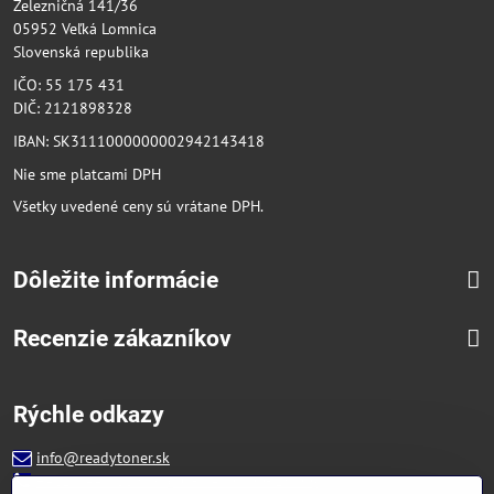
Železničná 141/36
05952 Veľká Lomnica
Slovenská republika
IČO: 55 175 431
DIČ: 2121898328
IBAN: SK3111000000002942143418
Nie sme platcami DPH
Všetky uvedené ceny sú vrátane DPH.
Dôležite informácie
Recenzie zákazníkov
Rýchle odkazy
info@readytoner.sk
+421 944 322 536 (PO-PIA: 09:00- 15:00)