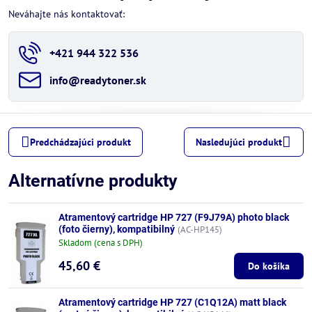
Neváhajte nás kontaktovať:
+421 944 322 536
info​@readytoner​.sk
Predchádzajúci produkt
Nasledujúci produkt
Alternatívne produkty
Atramentový cartridge HP 727 (F9J79A) photo black
(foto čierny), kompatibilný
(AC-HP145)
Skladom (cena s DPH)
45,60 €
Do košíka
Atramentový cartridge HP 727 (C1Q12A) matt black