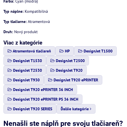
Farba:
Cyan (modrá)
Typ náplne:
Kompatibilná
Typ tlačiarne:
Atramentová
Druh:
Nový produkt
Viac z kategórie
Atramentová tlačiareň
HP
DesignJet T1500
DesignJet T1530
DesignJet T2500
DesignJet T2530
DesignJet T920
DesignJet T930
DesignJet T920 ePRINTER
DesignJet T920 ePRINTER 36 INCH
DesignJet T920 ePRINTER PS 36 INCH
DesignJet T920 SERIES
Ďalšie kategórie
Nenašli ste náplň pre svoju tlačiareň?