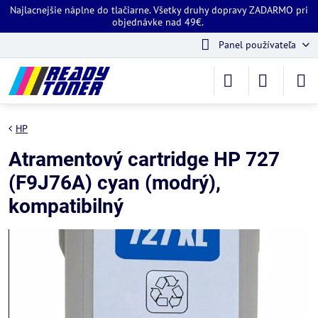
Najlacnejšie náplne do tlačiarne. Všetky druhy dopravy ZADARMO pri
objednávke nad 49€.
Panel používateľa
HP
Atramentový cartridge HP 727
(F9J76A) cyan (modrý),
kompatibilný