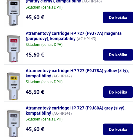
(matný čierny), kompatibilný
(AC-HP146)
Skladom (cena s DPH)
45,60 €
Do košíka
Atramentový cartridge HP 727 (F9J77A) magenta
(purpurový), kompatibilný
(AC-HP143)
Skladom (cena s DPH)
45,60 €
Do košíka
Atramentový cartridge HP 727 (F9J78A) yellow (žltý),
kompatibilný
(AC-HP142)
Skladom (cena s DPH)
45,60 €
Do košíka
Atramentový cartridge HP 727 (F9J80A) grey (sivý),
kompatibilný
(AC-HP141)
Skladom (cena s DPH)
45,60 €
Do košíka