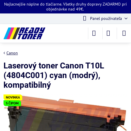
Najlacnejšie náplne do tlačiarne. Všetky druhy dopravy ZADARMO pri
objednávke nad 49€.
Panel používateľa
Canon
Laserový toner Canon T10L
(4804C001) cyan (modrý),
kompatibilný
NOVINKA
S ČIPOM