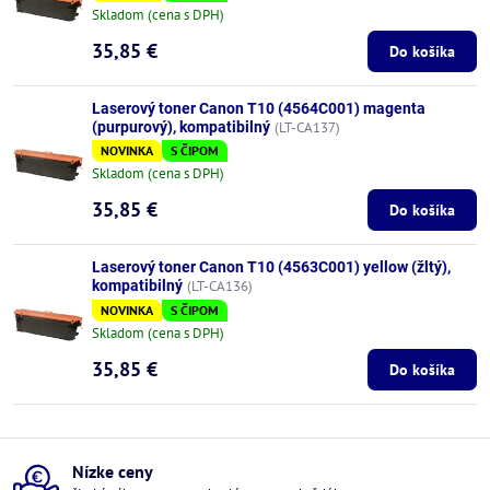
Skladom (cena s DPH)
35,85 €
Do košíka
Laserový toner Canon T10 (4564C001) magenta
(purpurový), kompatibilný
(LT-CA137)
NOVINKA
S ČIPOM
Skladom (cena s DPH)
35,85 €
Do košíka
Laserový toner Canon T10 (4563C001) yellow (žltý),
kompatibilný
(LT-CA136)
NOVINKA
S ČIPOM
Skladom (cena s DPH)
35,85 €
Do košíka
Nízke ceny