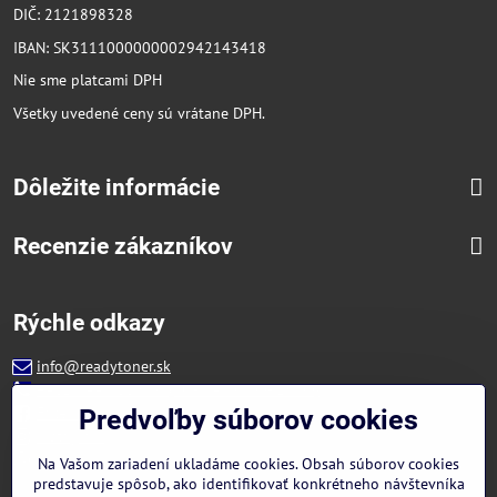
DIČ: 2121898328
IBAN: SK3111000000002942143418
Nie sme platcami DPH
Všetky uvedené ceny sú vrátane DPH.
Dôležite informácie
Recenzie zákazníkov
Rýchle odkazy
info@readytoner.sk
+421 944 322 536 (PO-PIA: 09:00- 15:00)
Facebook
Predvoľby súborov cookies
Instagram
WhatsApp
Na Vašom zariadení ukladáme cookies. Obsah súborov cookies
predstavuje spôsob, ako identifikovať konkrétneho návštevníka