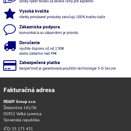
široký výber tovaru za skvelé ceny pre každého
Vysoká kvalita
všetky ponúkané produkty zaručujú 100% kvalitu tlače
Zákaznícka podpora
komunikácia so zákazníkmi je priorita
Doručenie
využite dopravu už od 2,90€
alebo zadarmo nad 49€
Zabezpečená platba
bezpečnosť je garantovaná použitím technológie 3-D Secure
Fakturačná adresa
READY Group s.r.o.
Železničná 141/36
05952 Veľká Lomnica
Slovenská republika
IČO: 55 175 431