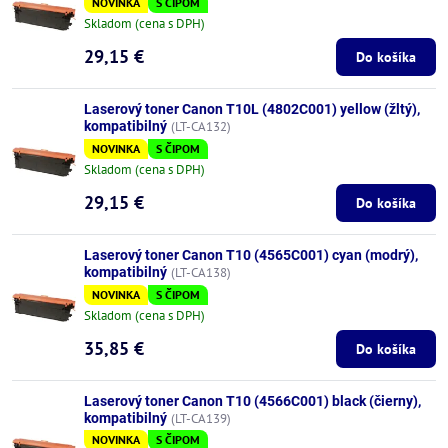
NOVINKA
S ČIPOM
Skladom (cena s DPH)
29,15 €
Do košíka
Laserový toner Canon T10L (4802C001) yellow (žltý),
kompatibilný
(LT-CA132)
NOVINKA
S ČIPOM
Skladom (cena s DPH)
29,15 €
Do košíka
Laserový toner Canon T10 (4565C001) cyan (modrý),
kompatibilný
(LT-CA138)
NOVINKA
S ČIPOM
Skladom (cena s DPH)
35,85 €
Do košíka
Laserový toner Canon T10 (4566C001) black (čierny),
kompatibilný
(LT-CA139)
NOVINKA
S ČIPOM