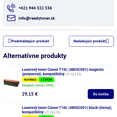
+421 944 322 536
info​@readytoner​.sk
Predchádzajúci produkt
Nasledujúci produkt
Alternatívne produkty
Laserový toner Canon T10L (4803C001) magenta
(purpurový), kompatibilný
(LT-CA133)
NOVINKA
S ČIPOM
Skladom (cena s DPH)
29,15 €
Do košíka
Laserový toner Canon T10L (4805C001) black (čierny),
kompatibilný
(LT-CA135)