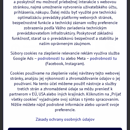
a poskytnúť mu možnosť priebežnej interakcie s webovou
stránkou, najmä umožnenie vytvorenia užívateľského účtu,
prihlásenia, nákupu. Ďalej môžu byť využité pre technickú
optimalizáciu prevádzky platformy webových stránok,
bezpečnostné funkcie a technický záznam voľby preferencie
zobrazenia podľa Vášho zariadenia technickým
prevádzkovateľom infraštruktúry. Poskytovať základnú
funkčnosť, starať sa o prevádzkovú bezpečnosť a stabilitu je
naším oprávneným záujmom.
Súbory cookies na zlepšenie relevancie reklám využíva služba
Google Ads –
podrobnosti tu
alebo Meta –
podrobnosti tu
(Facebook, Instagram).
Cookies používame na zlepšenie vašej návštevy tejto webovej
GOOGLE recenzie:
stránky, analýzu jej výkonnosti a zhromažďovanie údajov o jej
používaní. Na tento účel môžeme použiť nástroje a služby
tretích strán a zhromaždené údaje sa môžu preniesť k
partnerom v EÚ, USA alebo iných krajinách. Kliknutím na „Prijať
všetky cookies“ vyjadrujete svoj súhlas s týmto spracovaním.
Nižšie môžete nájsť podrobné informácie alebo upraviť svoje
preferencie.
Zásady ochrany osobných údajov