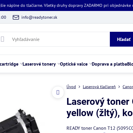
jšie náplne do tlačiarne. Všetky druhy dopravy ZADARMO pri objednávke
5:00
info@readytoner.sk
Hľadať
cartridge
Laserové tonery
Optické valce
Doprava a platba
Bl
Úvod
Laserová tlačiareň
Cano
Laserový toner
yellow (žltý), k
READY toner Canon T12 (5095C006