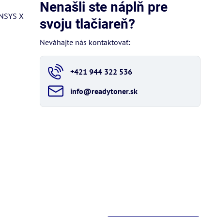
Nenašli ste náplň pre
ENSYS X
svoju tlačiareň?
Neváhajte nás kontaktovať:
+421 944 322 536
info​@readytoner​.sk