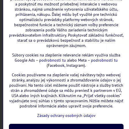
a poskytnúť mu možnosť priebežnej interakcie s webovou
Nie sme platcami DPH
stránkou, najmä umožnenie vytvorenia užívateľského účtu,
Všetky uvedené ceny sú vrátane DPH.
prihlásenia, nákupu. Ďalej môžu byť využité pre technickú
optimalizáciu prevádzky platformy webových stránok,
bezpečnostné funkcie a technický záznam voľby preferencie
zobrazenia podľa Vášho zariadenia technickým
prevádzkovateľom infraštruktúry. Poskytovať základnú funkčnosť,
starať sa o prevádzkovú bezpečnosť a stabilitu je naším
oprávneným záujmom.
Súbory cookies na zlepšenie relevancie reklám využíva služba
Google Ads –
podrobnosti tu
alebo Meta –
podrobnosti tu
(Facebook, Instagram).
Cookies používame na zlepšenie vašej návštevy tejto webovej
stránky, analýzu jej výkonnosti a zhromažďovanie údajov o jej
používaní. Na tento účel môžeme použiť nástroje a služby tretích
strán a zhromaždené údaje sa môžu preniesť k partnerom v EÚ,
USA alebo iných krajinách. Kliknutím na „Prijať všetky cookies“
vyjadrujete svoj súhlas s týmto spracovaním. Nižšie môžete nájsť
podrobné informácie alebo upraviť svoje preferencie.
Zásady ochrany osobných údajov