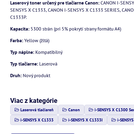
Laserový toner určený pre tlačiarne Canon:
CANON I-SENSYS
SENSYS X C1333, CANON I-SENSYS X C1333 SERIES, CANO
C1333P.
Kapacita:
5300 strán (pri 5% pokrytí strany formátu A4)
Farba:
Yellow (žltá)
Typ náplne:
Kompatibilný
Typ tlačiarne:
Laserová
Druh:
Nový produkt
Viac z kategórie
Laserová tlačiareň
Canon
i-SENSYS X C1300 Ser
i-SENSYS X C1333
i-SENSYS X C1333I
i-SENSYS