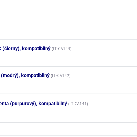
(čierny), kompatibilný
(LT-CA143)
(modrý), kompatibilný
(LT-CA142)
nta (purpurový), kompatibilný
(LT-CA141)