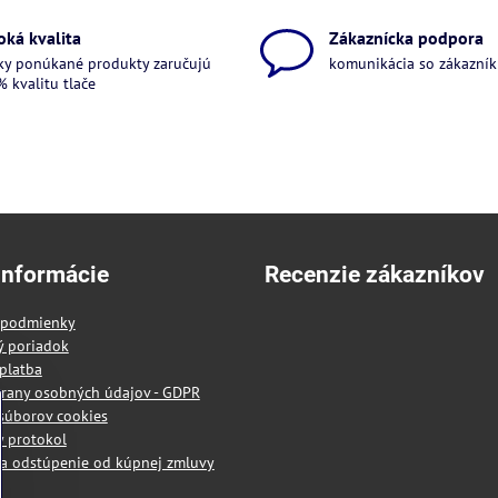
oká kvalita
Zákaznícka podpora
ky ponúkané produkty zaručujú
komunikácia so zákazníkm
 kvalitu tlače
informácie
Recenzie zákazníkov
 podmienky
ý poriadok
platba
rany osobných údajov - GDPR
súborov cookies
 protokol
a odstúpenie od kúpnej zmluvy