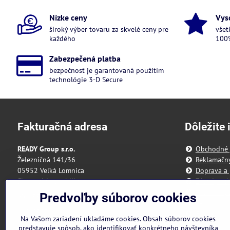
Nízke ceny
Vys
široký výber tovaru za skvelé ceny pre
všet
každého
100%
Zabezpečená platba
bezpečnosť je garantovaná použitím
technológie 3-D Secure
Fakturačná adresa
Dôležite 
READY Group s.r.o.
Obchodné
Železničná 141/36
Reklamačn
05952 Veľká Lomnica
Doprava a 
Slovenská republika
Zásady och
Predvoľby 
Predvoľby súborov cookies
IČO: 55 175 431
Reklamačný
DIČ: 2121898328
Formulár n
Na Vašom zariadení ukladáme cookies. Obsah súborov cookies
IBAN: SK3111000000002942143418
predstavuje spôsob, ako identifikovať konkrétneho návštevníka