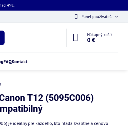
 nad 49€.
Panel používateľa
Nákupný košík
0 €
og
FAQ
Kontakt
n
 Canon T12 (5095C006)
ompatibilný
) je ideálny pre každého, kto hľadá kvalitné a cenovo