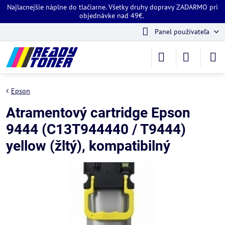
Najlacnejšie náplne do tlačiarne. Všetky druhy dopravy ZADARMO pri
objednávke nad 49€.
Panel používateľa
Epson
Atramentový cartridge Epson
9444 (C13T944440 / T9444)
yellow (žltý), kompatibilný