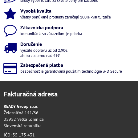
široký výber tovaru za skvelé ceny pre každého
Vysoká kvalita
všetky ponúkané produkty zaručujú 100% kvalitu tlače
Zákaznícka podpora
komunikácia so zákazníkmi je priorita
Doručenie
využite dopravu už od 2,90€
alebo zadarmo nad 49€
Zabezpečená platba
bezpečnosť je garantovaná použitím technológie 3-D Secure
Fakturačná adresa
READY Group s.r.o.
Železničná 141/36
05952 Veľká Lomnica
Slovenská republika
IČO: 55 175 431