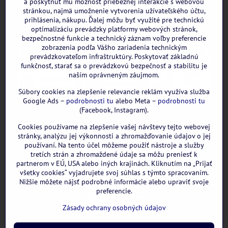
a poskytnúť mu možnosť priebežnej interakcie s webovou
stránkou, najmä umožnenie vytvorenia užívateľského účtu,
prihlásenia, nákupu. Ďalej môžu byť využité pre technickú
optimalizáciu prevádzky platformy webových stránok,
bezpečnostné funkcie a technický záznam voľby preferencie
zobrazenia podľa Vášho zariadenia technickým
prevádzkovateľom infraštruktúry. Poskytovať základnú
funkčnosť, starať sa o prevádzkovú bezpečnosť a stabilitu je
naším oprávneným záujmom.
Súbory cookies na zlepšenie relevancie reklám využíva služba
Google Ads –
podrobnosti tu
alebo Meta –
podrobnosti tu
(Facebook, Instagram).
Cookies používame na zlepšenie vašej návštevy tejto webovej
GOOGLE recenzie:
stránky, analýzu jej výkonnosti a zhromažďovanie údajov o jej
používaní. Na tento účel môžeme použiť nástroje a služby
tretích strán a zhromaždené údaje sa môžu preniesť k
partnerom v EÚ, USA alebo iných krajinách. Kliknutím na „Prijať
všetky cookies“ vyjadrujete svoj súhlas s týmto spracovaním.
Nižšie môžete nájsť podrobné informácie alebo upraviť svoje
preferencie.
Zásady ochrany osobných údajov