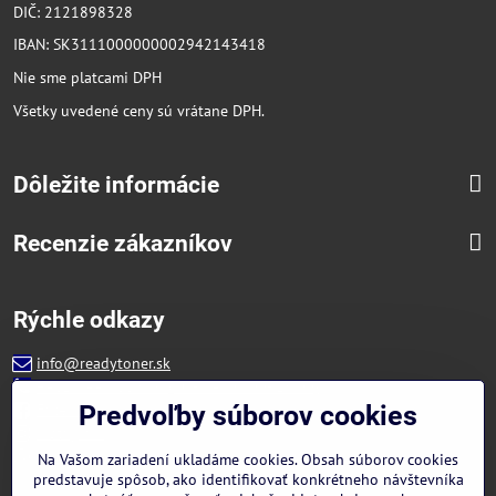
DIČ: 2121898328
IBAN: SK3111000000002942143418
Nie sme platcami DPH
Všetky uvedené ceny sú vrátane DPH.
Dôležite informácie
Recenzie zákazníkov
Rýchle odkazy
info@readytoner.sk
+421 944 322 536 (PO-PIA: 09:00- 15:00)
Facebook
Predvoľby súborov cookies
Instagram
WhatsApp
Na Vašom zariadení ukladáme cookies. Obsah súborov cookies
predstavuje spôsob, ako identifikovať konkrétneho návštevníka