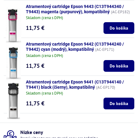
Atramentový cartridge Epson 9443 (C13T944340 /
T9443) magenta (purpurový), kompatibilný
(AC-EP182)
Skladom (cena s DPH)
11,75 €
Do košíka
Atramentový cartridge Epson 9442 (C13T944240 /
T9442) cyan (modrý), kompatibilný
(AC-EP171)
Skladom (cena s DPH)
11,75 €
Do košíka
Atramentový cartridge Epson 9441 (C13T944140 /
T9441) black (čierny), kompatibilný
(AC-EP170)
Skladom (cena s DPH)
11,75 €
Do košíka
Nízke ceny