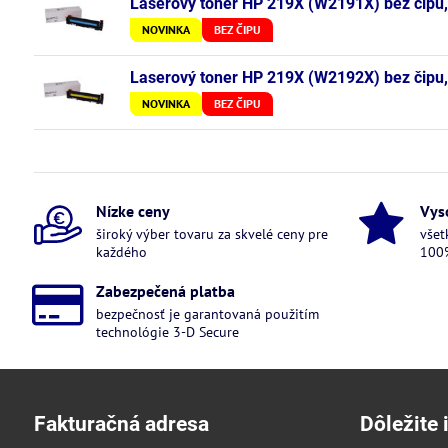
Laserový toner HP 219X (W2191X) bez čipu,
NOVINKA
BEZ ČIPU
Laserový toner HP 219X (W2192X) bez čipu, y
NOVINKA
BEZ ČIPU
Nízke ceny
Vys
široký výber tovaru za skvelé ceny pre
všet
každého
100%
Zabezpečená platba
bezpečnosť je garantovaná použitím
technológie 3-D Secure
Fakturačná adresa
Dôležite 