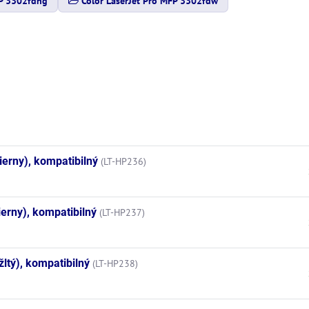
FP 3302fdng
Color LaserJet Pro MFP 3302fdw
erny), kompatibilný
(LT-HP236)
erny), kompatibilný
(LT-HP237)
ltý), kompatibilný
(LT-HP238)