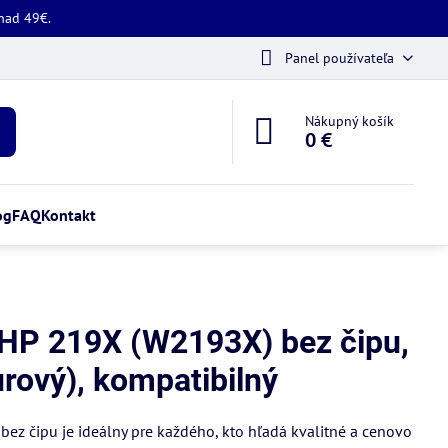
 nad 49€.
Panel používateľa
Nákupný košík
0 €
og
FAQ
Kontakt
 HP 219X (W2193X) bez čipu,
rový), kompatibilný
z čipu je ideálny pre každého, kto hľadá kvalitné a cenovo