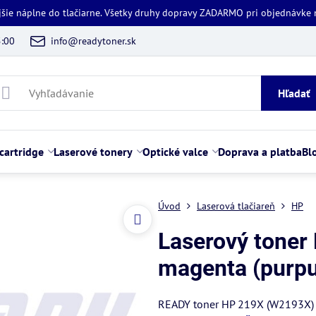
jšie náplne do tlačiarne. Všetky druhy dopravy ZADARMO pri objednávke
5:00
info@readytoner.sk
Hľadať
cartridge
Laserové tonery
Optické valce
Doprava a platba
Bl
Úvod
Laserová tlačiareň
HP
Laserový toner
magenta (purpu
READY toner HP 219X (W2193X) be