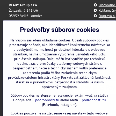
READY Group s.r.o.
Obchodné
Železničná 141/36
Reklamačn
05952 Veľká Lomnica
Doprava a 
Slovenská republika
Zásady och
Predvoľby 
Predvoľby súborov cookies
IČO: 55 175 431
Reklamačný
DIČ: 2121898328
Formulár n
Na Vašom zariadení ukladáme cookies. Obsah súborov cookies
IBAN: SK3111000000002942143418
predstavuje spôsob, ako identifikovať konkrétneho návštevníka
a poskytnúť mu možnosť priebežnej interakcie s webovou
Nie sme platcami DPH
stránkou, najmä umožnenie vytvorenia užívateľského účtu,
Všetky uvedené ceny sú vrátane DPH.
prihlásenia, nákupu. Ďalej môžu byť využité pre technickú
optimalizáciu prevádzky platformy webových stránok,
bezpečnostné funkcie a technický záznam voľby preferencie
zobrazenia podľa Vášho zariadenia technickým
prevádzkovateľom infraštruktúry. Poskytovať základnú funkčnosť,
starať sa o prevádzkovú bezpečnosť a stabilitu je naším
oprávneným záujmom.
Súbory cookies na zlepšenie relevancie reklám využíva služba
Google Ads –
podrobnosti tu
alebo Meta –
podrobnosti tu
(Facebook, Instagram).
Cookies používame na zlepšenie vašej návštevy tejto webovej