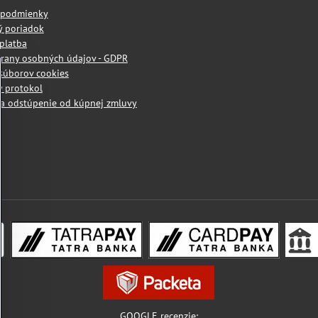
 podmienky
ý poriadok
platba
rany osobných údajov - GDPR
súborov cookies
 protokol
a odstúpenie od kúpnej zmluvy
GOOGLE recenzie: