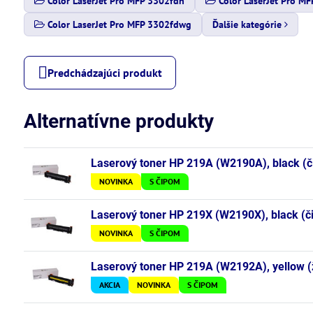
Color LaserJet Pro MFP 3302fdn
Color LaserJet Pro M
Color LaserJet Pro MFP 3302fdwg
Ďalšie kategórie
Predchádzajúci produkt
Alternatívne produkty
Laserový toner HP 219A (W2190A), black (či
NOVINKA
S ČIPOM
Laserový toner HP 219X (W2190X), black (či
NOVINKA
S ČIPOM
Laserový toner HP 219A (W2192A), yellow (ž
AKCIA
NOVINKA
S ČIPOM