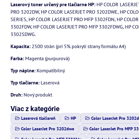
Laserový toner určený pre tlačiarne HP:
HP COLOR LASERJET
PRO 3202DW, HP COLOR LASERJET PRO 3202DWE, HP COLOR
SERIES, HP COLOR LASERJET PRO MFP 3302FDN, HP COLOR
3302FDW, HP COLOR LASERJET PRO MFP 3302FDWG, HP CO
3302SDWG.
Kapacita:
2500 strán (pri 5% pokrytí strany formátu A4)
Farba:
Magenta (purpurová)
Typ náplne:
Kompatibilný
Typ tlačiarne:
Laserová
Druh:
Nový produkt
Viac z kategórie
Laserová tlačiareň
HP
Color LaserJet Pro 3202
Color LaserJet Pro 3202dwe
Color LaserJet Pro MFP 3