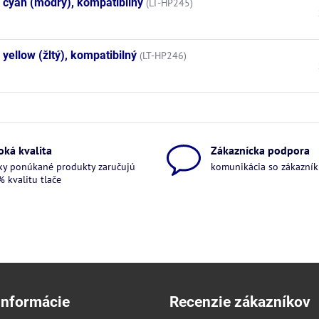
 cyan (modrý), kompatibilný
(LT-HP245)
ellow (žltý), kompatibilný
(LT-HP246)
oká kvalita
Zákaznícka podpora
ky ponúkané produkty zaručujú
komunikácia so zákazníkm
 kvalitu tlače
informácie
Recenzie zákazníkov