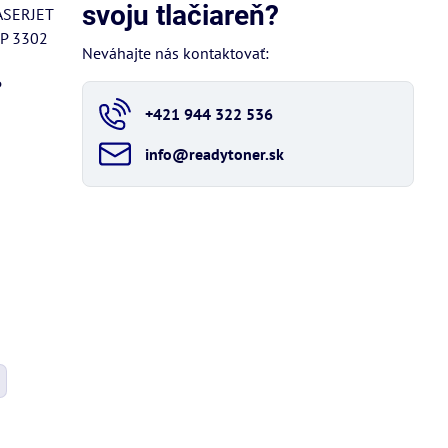
svoju tlačiareň?
ASERJET
P 3302
Neváhajte nás kontaktovať:
P
+421 944 322 536
info​@readytoner​.sk