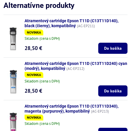
Alternatívne produkty
Atramentový cartridge Epson T11D (C13T11D140),
black (čierny), kompatibilný
(AC-EP211)
NOVINKA
Skladom (cena s DPH)
28,50 €
Do košíka
Atramentový cartridge Epson T11D (C13T11D240) cyan
(modrý), kompatibilný
(AC-EP212)
NOVINKA
Skladom (cena s DPH)
28,50 €
Do košíka
Atramentový cartridge Epson T11D (C13T11D340),
magenta (purpurový), kompatibilný
(AC-EP213)
NOVINKA
Skladom (cena s DPH)