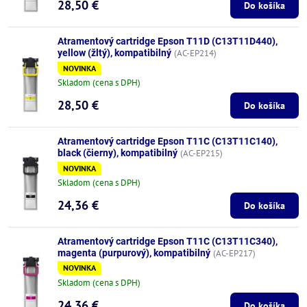
28,50 €
Do košíka
Atramentový cartridge Epson T11D (C13T11D440),
yellow (žltý), kompatibilný
(AC-EP214)
NOVINKA
Skladom (cena s DPH)
28,50 €
Do košíka
Atramentový cartridge Epson T11C (C13T11C140),
black (čierny), kompatibilný
(AC-EP215)
NOVINKA
Skladom (cena s DPH)
24,36 €
Do košíka
Atramentový cartridge Epson T11C (C13T11C340),
magenta (purpurový), kompatibilný
(AC-EP217)
NOVINKA
Skladom (cena s DPH)
24,36 €
Do košíka