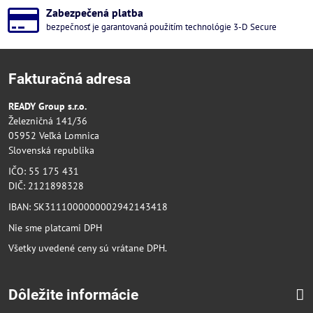
Zabezpečená platba
bezpečnosť je garantovaná použitím technológie 3-D Secure
Fakturačná adresa
READY Group s.r.o.
Železničná 141/36
05952 Veľká Lomnica
Slovenská republika
IČO: 55 175 431
DIČ: 2121898328
IBAN: SK3111000000002942143418
Nie sme platcami DPH
Všetky uvedené ceny sú vrátane DPH.
Dôležite informácie