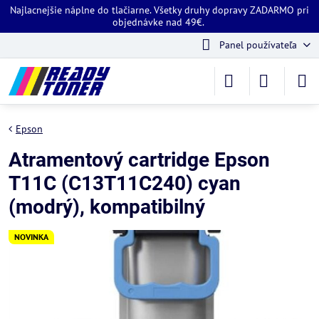
Najlacnejšie náplne do tlačiarne. Všetky druhy dopravy ZADARMO pri
objednávke nad 49€.
Panel používateľa
Epson
Atramentový cartridge Epson
T11C (C13T11C240) cyan
(modrý), kompatibilný
NOVINKA