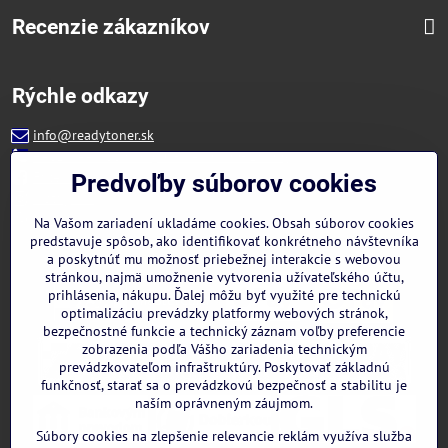
Recenzie zákazníkov
Rýchle odkazy
info@readytoner.sk
+421 944 322 536 (PO-PIA: 09:00- 15:00)
Facebook
Predvoľby súborov cookies
Instagram
WhatsApp
Na Vašom zariadení ukladáme cookies. Obsah súborov cookies
predstavuje spôsob, ako identifikovať konkrétneho návštevníka
a poskytnúť mu možnosť priebežnej interakcie s webovou
stránkou, najmä umožnenie vytvorenia užívateľského účtu,
prihlásenia, nákupu. Ďalej môžu byť využité pre technickú
optimalizáciu prevádzky platformy webových stránok,
bezpečnostné funkcie a technický záznam voľby preferencie
zobrazenia podľa Vášho zariadenia technickým
prevádzkovateľom infraštruktúry. Poskytovať základnú
funkčnosť, starať sa o prevádzkovú bezpečnosť a stabilitu je
naším oprávneným záujmom.
Súbory cookies na zlepšenie relevancie reklám využíva služba