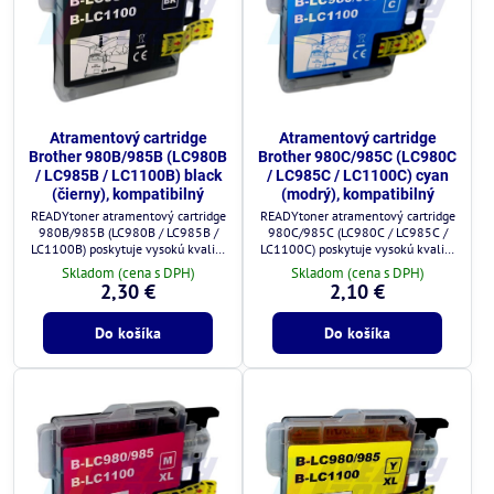
Atramentový cartridge
Atramentový cartridge
Brother 980B/985B (LC980B
Brother 980C/985C (LC980C
/ LC985B / LC1100B) black
/ LC985C / LC1100C) cyan
(čierny), kompatibilný
(modrý), kompatibilný
READYtoner atramentový cartridge
READYtoner atramentový cartridge
980B/985B (LC980B / LC985B /
980C/985C (LC980C / LC985C /
LC1100B) poskytuje vysokú kvalitu
LC1100C) poskytuje vysokú kvalitu
tlače a plnú kompatibilitu s
tlače a plnú kompatibilitu s
Skladom (cena s DPH)
Skladom (cena s DPH)
tlačiarňami Brother.
tlačiarňami Brother.
2,30 €
2,10 €
Do košíka
Do košíka