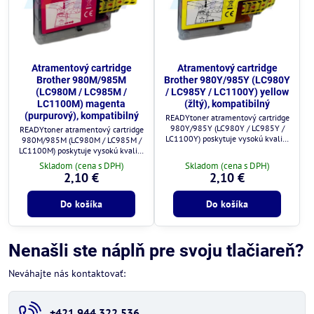
Atramentový cartridge
Atramentový cartridge
Brother 980M/985M
Brother 980Y/985Y (LC980Y
(LC980M / LC985M /
/ LC985Y / LC1100Y) yellow
LC1100M) magenta
(žltý), kompatibilný
(purpurový), kompatibilný
READYtoner atramentový cartridge
980Y/985Y (LC980Y / LC985Y /
READYtoner atramentový cartridge
LC1100Y) poskytuje vysokú kvalitu
980M/985M (LC980M / LC985M /
tlače a plnú kompatibilitu s
LC1100M) poskytuje vysokú kvalitu
tlačiarňami Brother.
tlače a plnú kompatibilitu s
Skladom (cena s DPH)
Skladom (cena s DPH)
tlačiarňami Brother.
2,10 €
2,10 €
Do košíka
Do košíka
Nenašli ste náplň pre svoju tlačiareň?
Neváhajte nás kontaktovať:
+421 944 322 536