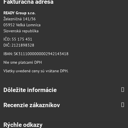
Fakturačná adresa
READY Group s.r.o.
Železničná 141/36
05952 Veľká Lomnica
Slovenská republika
IČO: 55 175 431
DIČ: 2121898328
IBAN: SK3111000000002942143418
Nie sme platcami DPH
Všetky uvedené ceny sú vrátane DPH.
Dôležite informácie
Recenzie zákazníkov
Rýchle odkazy