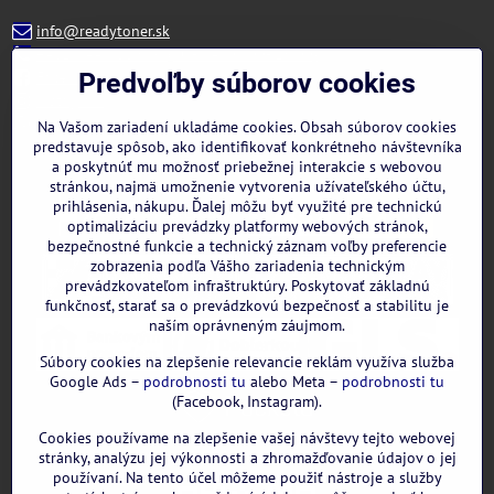
info@readytoner.sk
+421 944 322 536 (PO-PIA: 09:00- 15:00)
Facebook
Predvoľby súborov cookies
Instagram
WhatsApp
Na Vašom zariadení ukladáme cookies. Obsah súborov cookies
predstavuje spôsob, ako identifikovať konkrétneho návštevníka
a poskytnúť mu možnosť priebežnej interakcie s webovou
stránkou, najmä umožnenie vytvorenia užívateľského účtu,
prihlásenia, nákupu. Ďalej môžu byť využité pre technickú
optimalizáciu prevádzky platformy webových stránok,
bezpečnostné funkcie a technický záznam voľby preferencie
zobrazenia podľa Vášho zariadenia technickým
prevádzkovateľom infraštruktúry. Poskytovať základnú
funkčnosť, starať sa o prevádzkovú bezpečnosť a stabilitu je
naším oprávneným záujmom.
Súbory cookies na zlepšenie relevancie reklám využíva služba
Google Ads –
podrobnosti tu
alebo Meta –
podrobnosti tu
(Facebook, Instagram).
Cookies používame na zlepšenie vašej návštevy tejto webovej
GOOGLE recenzie:
stránky, analýzu jej výkonnosti a zhromažďovanie údajov o jej
používaní. Na tento účel môžeme použiť nástroje a služby