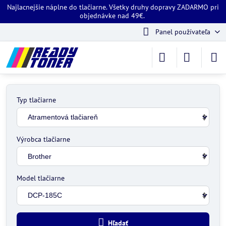
Najlacnejšie náplne do tlačiarne. Všetky druhy dopravy ZADARMO pri
objednávke nad 49€.
Panel používateľa
Typ tlačiarne
Výrobca tlačiarne
Model tlačiarne
Hľadať