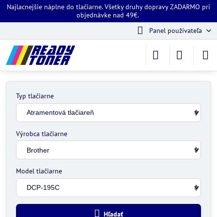
Najlacnejšie náplne do tlačiarne. Všetky druhy dopravy ZADARMO pri
objednávke nad 49€.
Panel používateľa
Typ tlačiarne
Výrobca tlačiarne
Model tlačiarne
Hľadať