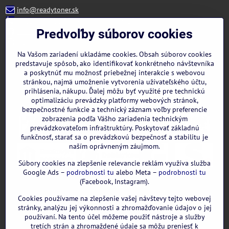
info@readytoner.sk
+421 944 322 536 (PO-PIA: 09:00- 15:00)
Facebook
Predvoľby súborov cookies
Instagram
WhatsApp
Na Vašom zariadení ukladáme cookies. Obsah súborov cookies
predstavuje spôsob, ako identifikovať konkrétneho návštevníka
a poskytnúť mu možnosť priebežnej interakcie s webovou
stránkou, najmä umožnenie vytvorenia užívateľského účtu,
prihlásenia, nákupu. Ďalej môžu byť využité pre technickú
optimalizáciu prevádzky platformy webových stránok,
bezpečnostné funkcie a technický záznam voľby preferencie
zobrazenia podľa Vášho zariadenia technickým
prevádzkovateľom infraštruktúry. Poskytovať základnú
funkčnosť, starať sa o prevádzkovú bezpečnosť a stabilitu je
naším oprávneným záujmom.
Súbory cookies na zlepšenie relevancie reklám využíva služba
Google Ads –
podrobnosti tu
alebo Meta –
podrobnosti tu
(Facebook, Instagram).
Cookies používame na zlepšenie vašej návštevy tejto webovej
GOOGLE recenzie:
stránky, analýzu jej výkonnosti a zhromažďovanie údajov o jej
používaní. Na tento účel môžeme použiť nástroje a služby
tretích strán a zhromaždené údaje sa môžu preniesť k