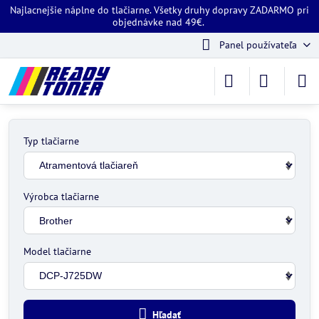
Najlacnejšie náplne do tlačiarne. Všetky druhy dopravy ZADARMO pri
objednávke nad 49€.
Panel používateľa
Typ tlačiarne
Výrobca tlačiarne
Model tlačiarne
Hľadať