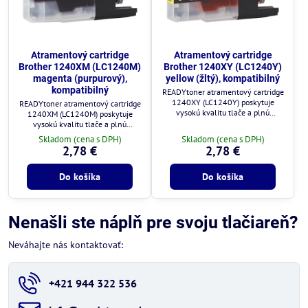
Atramentový cartridge
Atramentový cartridge
Brother 1240XM (LC1240M)
Brother 1240XY (LC1240Y)
magenta (purpurový),
yellow (žltý), kompatibilný
kompatibilný
READYtoner atramentový cartridge
1240XY (LC1240Y) poskytuje
READYtoner atramentový cartridge
vysokú kvalitu tlače a plnú
1240XM (LC1240M) poskytuje
kompatibilitu s tlačiarňami Brother.
vysokú kvalitu tlače a plnú
kompatibilitu s tlačiarňami Brother.
Skladom (cena s DPH)
Skladom (cena s DPH)
2,78 €
2,78 €
Do košíka
Do košíka
Nenašli ste náplň pre svoju tlačiareň?
Neváhajte nás kontaktovať:
+421 944 322 536