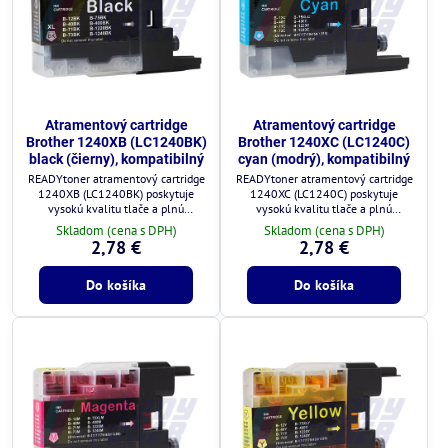
Atramentový cartridge
Atramentový cartridge
Brother 1240XB (LC1240BK)
Brother 1240XC (LC1240C)
black (čierny), kompatibilný
cyan (modrý), kompatibilný
READYtoner atramentový cartridge
READYtoner atramentový cartridge
1240XB (LC1240BK) poskytuje
1240XC (LC1240C) poskytuje
vysokú kvalitu tlače a plnú
vysokú kvalitu tlače a plnú
kompatibilitu s tlačiarňami Brother.
kompatibilitu s tlačiarňami Brother.
Skladom (cena s DPH)
Skladom (cena s DPH)
2,78 €
2,78 €
Do košíka
Do košíka