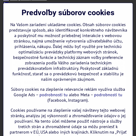
+421 944 322 536 (PO-PIA: 09:00- 15:00)
Facebook
Predvoľby súborov cookies
Instagram
WhatsApp
Na Vašom zariadení ukladáme cookies. Obsah súborov cookies
predstavuje spôsob, ako identifikovať konkrétneho návštevníka
a poskytnúť mu možnosť priebežnej interakcie s webovou
stránkou, najmä umožnenie vytvorenia užívateľského účtu,
prihlásenia, nákupu. Ďalej môžu byť využité pre technickú
optimalizáciu prevádzky platformy webových stránok,
bezpečnostné funkcie a technický záznam voľby preferencie
zobrazenia podľa Vášho zariadenia technickým
prevádzkovateľom infraštruktúry. Poskytovať základnú
funkčnosť, starať sa o prevádzkovú bezpečnosť a stabilitu je
naším oprávneným záujmom.
Súbory cookies na zlepšenie relevancie reklám využíva služba
Google Ads –
podrobnosti tu
alebo Meta –
podrobnosti tu
(Facebook, Instagram).
Cookies používame na zlepšenie vašej návštevy tejto webovej
GOOGLE recenzie:
stránky, analýzu jej výkonnosti a zhromažďovanie údajov o jej
používaní. Na tento účel môžeme použiť nástroje a služby
tretích strán a zhromaždené údaje sa môžu preniesť k
partnerom v EÚ, USA alebo iných krajinách. Kliknutím na „Prijať