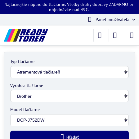
Najlacnejšie náplne do tlačiarne. Všetky druhy dopravy ZADARMO pri
objednávke nad 49€.
Panel používateľa
Typ tlačiarne
Výrobca tlačiarne
Model tlačiarne
Hľadať