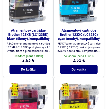
Atramentový cartridge
Atramentový cartridge
Brother 123XB (LC123BK)
Brother 123XC (LC123C)
black (čierny), kompatibilný
cyan (modrý), kompatibilný
READYtoner atramentový cartridge
READYtoner atramentový cartridge
123XB (LC123BK) poskytuje vysokú
123XC (LC123C) poskytuje vysokú
kvalitu tlače a plnú kompatibilitu s
kvalitu tlače a plnú kompatibilitu s
tlačiarňami Brother.
tlačiarňami Brother.
Skladom (cena s DPH)
Skladom (cena s DPH)
2,63 €
2,51 €
Do košíka
Do košíka