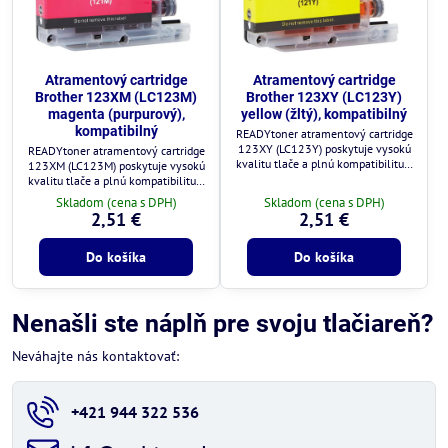
Atramentový cartridge
Atramentový cartridge
Brother 123XM (LC123M)
Brother 123XY (LC123Y)
magenta (purpurový),
yellow (žltý), kompatibilný
kompatibilný
READYtoner atramentový cartridge
123XY (LC123Y) poskytuje vysokú
READYtoner atramentový cartridge
kvalitu tlače a plnú kompatibilitu s
123XM (LC123M) poskytuje vysokú
tlačiarňami Brother.
kvalitu tlače a plnú kompatibilitu s
tlačiarňami Brother.
Skladom (cena s DPH)
Skladom (cena s DPH)
2,51 €
2,51 €
Do košíka
Do košíka
Nenašli ste náplň pre svoju tlačiareň?
Neváhajte nás kontaktovať:
+421 944 322 536