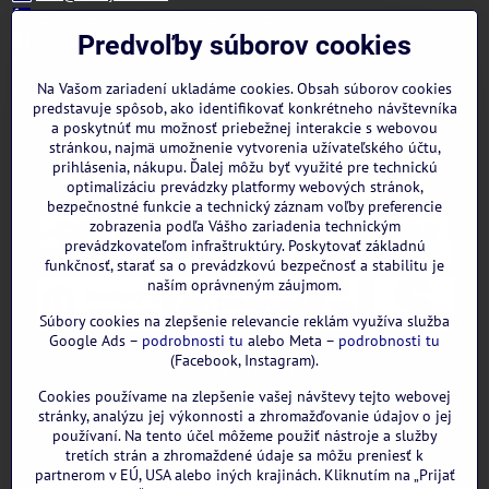
+421 944 322 536 (PO-PIA: 09:00- 15:00)
Facebook
Predvoľby súborov cookies
Instagram
WhatsApp
Na Vašom zariadení ukladáme cookies. Obsah súborov cookies
predstavuje spôsob, ako identifikovať konkrétneho návštevníka
a poskytnúť mu možnosť priebežnej interakcie s webovou
stránkou, najmä umožnenie vytvorenia užívateľského účtu,
prihlásenia, nákupu. Ďalej môžu byť využité pre technickú
optimalizáciu prevádzky platformy webových stránok,
bezpečnostné funkcie a technický záznam voľby preferencie
zobrazenia podľa Vášho zariadenia technickým
prevádzkovateľom infraštruktúry. Poskytovať základnú
funkčnosť, starať sa o prevádzkovú bezpečnosť a stabilitu je
naším oprávneným záujmom.
Súbory cookies na zlepšenie relevancie reklám využíva služba
Google Ads –
podrobnosti tu
alebo Meta –
podrobnosti tu
(Facebook, Instagram).
Cookies používame na zlepšenie vašej návštevy tejto webovej
GOOGLE recenzie:
stránky, analýzu jej výkonnosti a zhromažďovanie údajov o jej
používaní. Na tento účel môžeme použiť nástroje a služby
tretích strán a zhromaždené údaje sa môžu preniesť k
partnerom v EÚ, USA alebo iných krajinách. Kliknutím na „Prijať