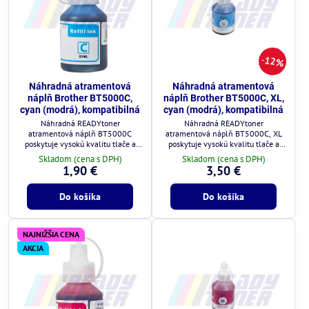
12%
Náhradná atramentová
Náhradná atramentová
náplň Brother BT5000C,
náplň Brother BT5000C, XL,
cyan (modrá), kompatibilná
cyan (modrá), kompatibilná
Náhradná READYtoner
Náhradná READYtoner
atramentová náplň BT5000C
atramentová náplň BT5000C, XL
poskytuje vysokú kvalitu tlače a
poskytuje vysokú kvalitu tlače a
plnú kompatibilitu s tlačiarňami
plnú kompatibilitu s tlačiarňami
Skladom (cena s DPH)
Skladom (cena s DPH)
Brother.
Brother.
1,90 €
3,50 €
Do košíka
Do košíka
NAJNIŽŠIA CENA
AKCIA