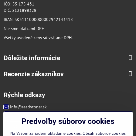
IČO: 55 175 431
DIČ: 2121898328
IBAN: SK3111000000002942143418
Nie sme platcami DPH
Všetky uvedené ceny sú vrátane DPH.
Dôležite informácie
Recenzie zákazníkov
Rýchle odkazy
info@readytoner.sk
+421 944 322 536 (PO-PIA: 09:00- 15:00)
Facebook
Predvoľby súborov cookies
Instagram
WhatsApp
Na Vašom zariadení ukladáme cookies. Obsah súborov cookies