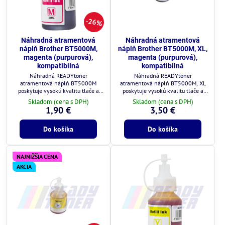
26%
Náhradná atramentová
Náhradná atramentová
náplň Brother BT5000M,
náplň Brother BT5000M, XL,
magenta (purpurová),
magenta (purpurová),
kompatibilná
kompatibilná
Náhradná READYtoner
Náhradná READYtoner
atramentová náplň BT5000M
atramentová náplň BT5000M, XL
poskytuje vysokú kvalitu tlače a
poskytuje vysokú kvalitu tlače a
plnú kompatibilitu s tlačiarňami
plnú kompatibilitu s tlačiarňami
Skladom (cena s DPH)
Skladom (cena s DPH)
Brother.
Brother.
1,90 €
3,50 €
Do košíka
Do košíka
NAJNIŽŠIA CENA
AKCIA