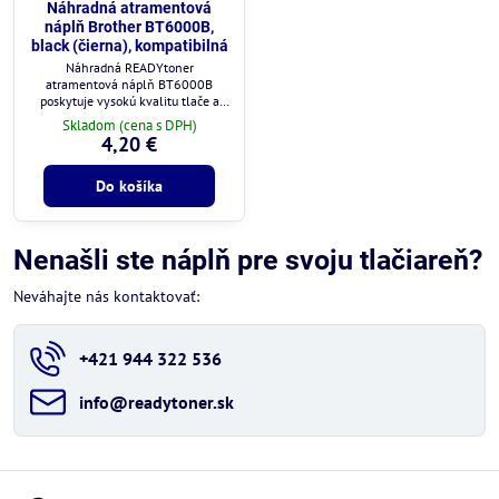
Náhradná atramentová
náplň Brother BT6000B,
black (čierna), kompatibilná
Náhradná READYtoner
atramentová náplň BT6000B
poskytuje vysokú kvalitu tlače a
plnú kompatibilitu s tlačiarňami
Skladom (cena s DPH)
Brother.
4,20 €
Do košíka
Nenašli ste náplň pre svoju tlačiareň?
Neváhajte nás kontaktovať:
+421 944 322 536
info​@readytoner​.sk