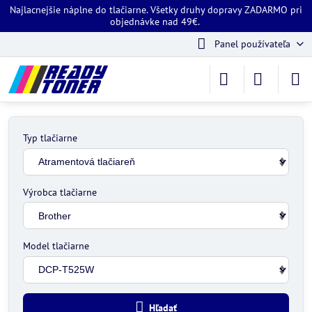
Najlacnejšie náplne do tlačiarne. Všetky druhy dopravy ZADARMO pri
objednávke nad 49€.
Panel používateľa
Typ tlačiarne
Výrobca tlačiarne
Model tlačiarne
Hľadať