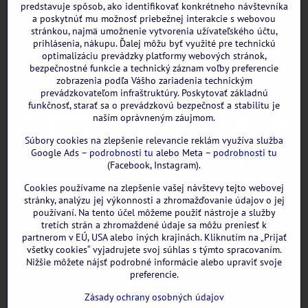
predstavuje spôsob, ako identifikovať konkrétneho návštevníka
a poskytnúť mu možnosť priebežnej interakcie s webovou
stránkou, najmä umožnenie vytvorenia užívateľského účtu,
prihlásenia, nákupu. Ďalej môžu byť využité pre technickú
optimalizáciu prevádzky platformy webových stránok,
bezpečnostné funkcie a technický záznam voľby preferencie
zobrazenia podľa Vášho zariadenia technickým
prevádzkovateľom infraštruktúry. Poskytovať základnú
funkčnosť, starať sa o prevádzkovú bezpečnosť a stabilitu je
naším oprávneným záujmom.
Súbory cookies na zlepšenie relevancie reklám využíva služba
Google Ads –
podrobnosti tu
alebo Meta –
podrobnosti tu
(Facebook, Instagram).
Cookies používame na zlepšenie vašej návštevy tejto webovej
GOOGLE recenzie:
stránky, analýzu jej výkonnosti a zhromažďovanie údajov o jej
používaní. Na tento účel môžeme použiť nástroje a služby
tretích strán a zhromaždené údaje sa môžu preniesť k
partnerom v EÚ, USA alebo iných krajinách. Kliknutím na „Prijať
všetky cookies“ vyjadrujete svoj súhlas s týmto spracovaním.
Nižšie môžete nájsť podrobné informácie alebo upraviť svoje
preferencie.
Zásady ochrany osobných údajov