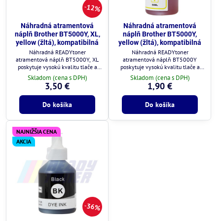
12%
Náhradná atramentová
Náhradná atramentová
náplň Brother BT5000Y, XL,
náplň Brother BT5000Y,
yellow (žltá), kompatibilná
yellow (žltá), kompatibilná
Náhradná READYtoner
Náhradná READYtoner
atramentová náplň BT5000Y, XL
atramentová náplň BT5000Y
poskytuje vysokú kvalitu tlače a
poskytuje vysokú kvalitu tlače a
plnú kompatibilitu s tlačiarňami
plnú kompatibilitu s tlačiarňami
Skladom (cena s DPH)
Skladom (cena s DPH)
Brother.
Brother.
3,50 €
1,90 €
Do košíka
Do košíka
NAJNIŽŠIA CENA
AKCIA
36%