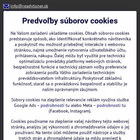
info@readytoner.sk
+421 944 322 536 (PO-PIA: 09:00- 15:00)
Facebook
Predvoľby súborov cookies
Instagram
WhatsApp
Na Vašom zariadení ukladáme cookies. Obsah súborov cookies
predstavuje spôsob, ako identifikovať konkrétneho návštevníka
a poskytnúť mu možnosť priebežnej interakcie s webovou
stránkou, najmä umožnenie vytvorenia užívateľského účtu,
prihlásenia, nákupu. Ďalej môžu byť využité pre technickú
optimalizáciu prevádzky platformy webových stránok,
bezpečnostné funkcie a technický záznam voľby preferencie
zobrazenia podľa Vášho zariadenia technickým
prevádzkovateľom infraštruktúry. Poskytovať základnú
funkčnosť, starať sa o prevádzkovú bezpečnosť a stabilitu je
naším oprávneným záujmom.
Súbory cookies na zlepšenie relevancie reklám využíva služba
Google Ads –
podrobnosti tu
alebo Meta –
podrobnosti tu
(Facebook, Instagram).
Cookies používame na zlepšenie vašej návštevy tejto webovej
GOOGLE recenzie:
stránky, analýzu jej výkonnosti a zhromažďovanie údajov o jej
používaní. Na tento účel môžeme použiť nástroje a služby
tretích strán a zhromaždené údaje sa môžu preniesť k