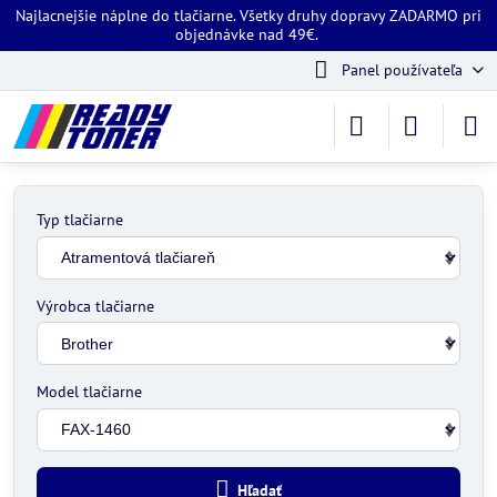
Najlacnejšie náplne do tlačiarne. Všetky druhy dopravy ZADARMO pri
objednávke nad 49€.
Panel používateľa
Typ tlačiarne
Výrobca tlačiarne
Model tlačiarne
Hľadať