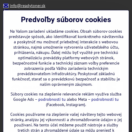
info@readytoner.sk
+421 944 322 536 (PO-PIA: 09:00- 15:00)
Facebook
Predvoľby súborov cookies
Instagram
WhatsApp
Na Vašom zariadení ukladáme cookies. Obsah súborov cookies
predstavuje spôsob, ako identifikovať konkrétneho návštevníka
a poskytnúť mu možnosť priebežnej interakcie s webovou
stránkou, najmä umožnenie vytvorenia užívateľského účtu,
prihlásenia, nákupu. Ďalej môžu byť využité pre technickú
optimalizáciu prevádzky platformy webových stránok,
bezpečnostné funkcie a technický záznam voľby preferencie
zobrazenia podľa Vášho zariadenia technickým
prevádzkovateľom infraštruktúry. Poskytovať základnú
funkčnosť, starať sa o prevádzkovú bezpečnosť a stabilitu je
naším oprávneným záujmom.
Súbory cookies na zlepšenie relevancie reklám využíva služba
Google Ads –
podrobnosti tu
alebo Meta –
podrobnosti tu
(Facebook, Instagram).
Cookies používame na zlepšenie vašej návštevy tejto webovej
GOOGLE recenzie:
stránky, analýzu jej výkonnosti a zhromažďovanie údajov o jej
používaní. Na tento účel môžeme použiť nástroje a služby
tretích strán a zhromaždené údaje sa môžu preniesť k