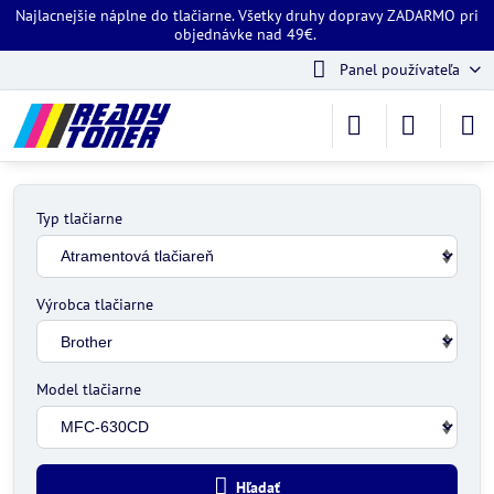
Najlacnejšie náplne do tlačiarne. Všetky druhy dopravy ZADARMO pri
objednávke nad 49€.
Panel používateľa
Typ tlačiarne
Výrobca tlačiarne
Model tlačiarne
Hľadať