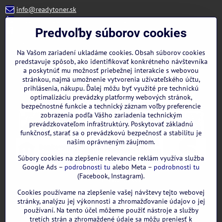
info@readytoner.sk
+421 944 322 536 (PO-PIA: 09:00- 15:00)
Facebook
Predvoľby súborov cookies
Instagram
WhatsApp
Na Vašom zariadení ukladáme cookies. Obsah súborov cookies
predstavuje spôsob, ako identifikovať konkrétneho návštevníka
a poskytnúť mu možnosť priebežnej interakcie s webovou
stránkou, najmä umožnenie vytvorenia užívateľského účtu,
prihlásenia, nákupu. Ďalej môžu byť využité pre technickú
optimalizáciu prevádzky platformy webových stránok,
bezpečnostné funkcie a technický záznam voľby preferencie
zobrazenia podľa Vášho zariadenia technickým
prevádzkovateľom infraštruktúry. Poskytovať základnú
funkčnosť, starať sa o prevádzkovú bezpečnosť a stabilitu je
naším oprávneným záujmom.
Súbory cookies na zlepšenie relevancie reklám využíva služba
Google Ads –
podrobnosti tu
alebo Meta –
podrobnosti tu
(Facebook, Instagram).
Cookies používame na zlepšenie vašej návštevy tejto webovej
GOOGLE recenzie:
stránky, analýzu jej výkonnosti a zhromažďovanie údajov o jej
používaní. Na tento účel môžeme použiť nástroje a služby
tretích strán a zhromaždené údaje sa môžu preniesť k