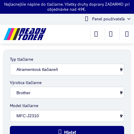
Najlacnejšie náplne do tlačiarne. Všetky druhy dopravy ZADARMO pri
objednávke nad 49€.
Panel používateľa
Typ tlačiarne
Výrobca tlačiarne
Model tlačiarne
Hľadať