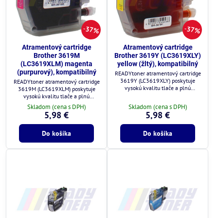
37%
37%
Atramentový cartridge
Atramentový cartridge
Brother 3619M
Brother 3619Y (LC3619XLY)
(LC3619XLM) magenta
yellow (žltý), kompatibilný
(purpurový), kompatibilný
READYtoner atramentový cartridge
3619Y (LC3619XLY) poskytuje
READYtoner atramentový cartridge
vysokú kvalitu tlače a plnú
3619M (LC3619XLM) poskytuje
kompatibilitu s tlačiarňami Brother.
vysokú kvalitu tlače a plnú
kompatibilitu s tlačiarňami Brother.
Skladom (cena s DPH)
Skladom (cena s DPH)
5,98 €
5,98 €
Do košíka
Do košíka