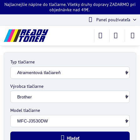
Najlacnejšie náplne do tlačiarne. Všetky druhy dopravy ZADARMO pri
objednávke nad 49€.
Panel používateľa
Typ tlačiarne
Výrobca tlačiarne
Model tlačiarne
Hľadať