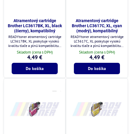
Atramentový cartridge
Atramentový cartridge
Brother LC3617BK, XL, black
Brother LC3617C, XL, cyan
(čierny), kompatibilný
(modrý), kompatibilný
READYtoner atramentový cartridge
READYtoner atramentový cartridge
LC3617BK, XL poskytuje vysokú
LC3617C, XL poskytuje vysokú
kvalitu tlače a plnú kompatibilitu s
kvalitu tlače a plnú kompatibilitu s
tlačiarňami Brother.
tlačiarňami Brother.
Skladom (cena s DPH)
Skladom (cena s DPH)
4,49 €
4,49 €
Do košíka
Do košíka