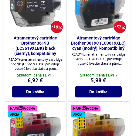
18%
37%
Atramentový cartridge
Atramentový cartridge
Brother 3619B
Brother 3619C (LC3619XLC)
(LC3619XLBK) black
cyan (modrý), kompatibilný
(čierny), kompatibilný
READYtoner atramentový cartridge
3619C (LC3619XLC) poskytuje
READYtoner atramentový cartridge
vysokú kvalitu tlače a plnú
3619B (LC3619XLBK) poskytuje
kompatibilitu s tlačiarňami Brother.
vysokú kvalitu tlače a plnú
kompatibilitu s tlačiarňami Brother.
Skladom (cena s DPH)
Skladom (cena s DPH)
6,92 €
5,98 €
Do košíka
Do košíka
NAJNIŽŠIA CENA
NAJNIŽŠIA CENA
AKCIA
AKCIA