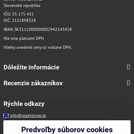
Slovenská republika
IČO: 55 175 431
DIČ: 2121898328
IBAN: SK3111000000002942143418
Nie sme platcami DPH
Všetky uvedené ceny sú vrátane DPH.
Dôležite informácie
Recenzie zákazníkov
Rýchle odkazy
info@readytoner.sk
+421 944 322 536 (PO-PIA: 09:00- 15:00)
Facebook
Predvoľby súborov cookies