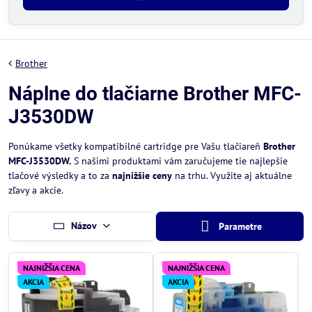
Brother
Náplne do tlačiarne Brother MFC-
J3530DW
Ponúkame všetky kompatibilné cartridge pre Vašu tlačiareň
Brother
MFC-J3530DW.
S našimi produktami vám zaručujeme tie najlepšie
tlačové výsledky a to za
najnižšie ceny
na trhu. Využite aj aktuálne
zľavy a akcie.
Názov
Parametre
NAJNIŽŠIA CENA
NAJNIŽŠIA CENA
AKCIA
AKCIA