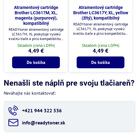
Atramentový cartridge
Atramentový cartridge
Brother LC3617M, XL,
Brother LC3617Y, XL, yellow
magenta (purpurový),
(žltý), kompatibilný
kompatibilný
READYtoner atramentový cartridge
LC3617Y, XL poskytuje vysokú
READYtoner atramentový cartridge
kvalitu tlače a plnú kompatibilitu s
LC3617M, XL poskytuje vysokú
tlačiarňami Brother.
kvalitu tlače a plnú kompatibilitu s
tlačiarňami Brother.
Skladom (cena s DPH)
Skladom (cena s DPH)
4,49 €
4,49 €
Do košíka
Do košíka
Nenašli ste náplň pre svoju tlačiareň?
Neváhajte nás kontaktovať:
+421 944 322 536
info​@readytoner​.sk