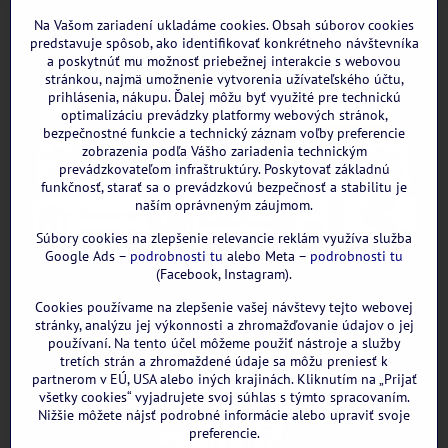
Instagram
WhatsApp
Na Vašom zariadení ukladáme cookies. Obsah súborov cookies
predstavuje spôsob, ako identifikovať konkrétneho návštevníka
a poskytnúť mu možnosť priebežnej interakcie s webovou
stránkou, najmä umožnenie vytvorenia užívateľského účtu,
prihlásenia, nákupu. Ďalej môžu byť využité pre technickú
optimalizáciu prevádzky platformy webových stránok,
bezpečnostné funkcie a technický záznam voľby preferencie
zobrazenia podľa Vášho zariadenia technickým
prevádzkovateľom infraštruktúry. Poskytovať základnú
funkčnosť, starať sa o prevádzkovú bezpečnosť a stabilitu je
naším oprávneným záujmom.
Súbory cookies na zlepšenie relevancie reklám využíva služba
Google Ads –
podrobnosti tu
alebo Meta –
podrobnosti tu
(Facebook, Instagram).
Cookies používame na zlepšenie vašej návštevy tejto webovej
GOOGLE recenzie:
stránky, analýzu jej výkonnosti a zhromažďovanie údajov o jej
používaní. Na tento účel môžeme použiť nástroje a služby
tretích strán a zhromaždené údaje sa môžu preniesť k
partnerom v EÚ, USA alebo iných krajinách. Kliknutím na „Prijať
všetky cookies“ vyjadrujete svoj súhlas s týmto spracovaním.
Nižšie môžete nájsť podrobné informácie alebo upraviť svoje
preferencie.