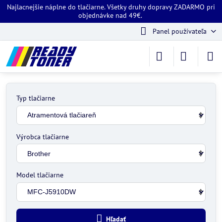
Najlacnejšie náplne do tlačiarne. Všetky druhy dopravy ZADARMO pri
objednávke nad 49€.
Panel používateľa
Typ tlačiarne
Výrobca tlačiarne
Model tlačiarne
Hľadať