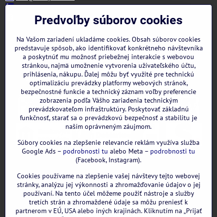
+421 944 322 536 (PO-PIA: 09:00- 15:00)
Facebook
Predvoľby súborov cookies
Instagram
WhatsApp
Na Vašom zariadení ukladáme cookies. Obsah súborov cookies
predstavuje spôsob, ako identifikovať konkrétneho návštevníka
a poskytnúť mu možnosť priebežnej interakcie s webovou
stránkou, najmä umožnenie vytvorenia užívateľského účtu,
prihlásenia, nákupu. Ďalej môžu byť využité pre technickú
optimalizáciu prevádzky platformy webových stránok,
bezpečnostné funkcie a technický záznam voľby preferencie
zobrazenia podľa Vášho zariadenia technickým
prevádzkovateľom infraštruktúry. Poskytovať základnú
funkčnosť, starať sa o prevádzkovú bezpečnosť a stabilitu je
naším oprávneným záujmom.
Súbory cookies na zlepšenie relevancie reklám využíva služba
Google Ads –
podrobnosti tu
alebo Meta –
podrobnosti tu
(Facebook, Instagram).
Cookies používame na zlepšenie vašej návštevy tejto webovej
GOOGLE recenzie:
stránky, analýzu jej výkonnosti a zhromažďovanie údajov o jej
používaní. Na tento účel môžeme použiť nástroje a služby
tretích strán a zhromaždené údaje sa môžu preniesť k
partnerom v EÚ, USA alebo iných krajinách. Kliknutím na „Prijať