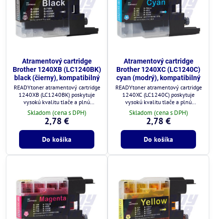
Atramentový cartridge
Atramentový cartridge
Brother 1240XB (LC1240BK)
Brother 1240XC (LC1240C)
black (čierny), kompatibilný
cyan (modrý), kompatibilný
READYtoner atramentový cartridge
READYtoner atramentový cartridge
1240XB (LC1240BK) poskytuje
1240XC (LC1240C) poskytuje
vysokú kvalitu tlače a plnú
vysokú kvalitu tlače a plnú
kompatibilitu s tlačiarňami Brother.
kompatibilitu s tlačiarňami Brother.
Skladom (cena s DPH)
Skladom (cena s DPH)
2,78 €
2,78 €
Do košíka
Do košíka