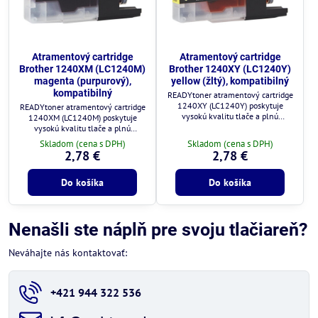
Atramentový cartridge
Atramentový cartridge
Brother 1240XM (LC1240M)
Brother 1240XY (LC1240Y)
magenta (purpurový),
yellow (žltý), kompatibilný
kompatibilný
READYtoner atramentový cartridge
1240XY (LC1240Y) poskytuje
READYtoner atramentový cartridge
vysokú kvalitu tlače a plnú
1240XM (LC1240M) poskytuje
kompatibilitu s tlačiarňami Brother.
vysokú kvalitu tlače a plnú
kompatibilitu s tlačiarňami Brother.
Skladom (cena s DPH)
Skladom (cena s DPH)
2,78 €
2,78 €
Do košíka
Do košíka
Nenašli ste náplň pre svoju tlačiareň?
Neváhajte nás kontaktovať:
+421 944 322 536