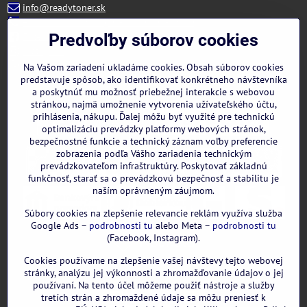
info@readytoner.sk
+421 944 322 536 (PO-PIA: 09:00- 15:00)
Facebook
Predvoľby súborov cookies
Instagram
WhatsApp
Na Vašom zariadení ukladáme cookies. Obsah súborov cookies
predstavuje spôsob, ako identifikovať konkrétneho návštevníka
a poskytnúť mu možnosť priebežnej interakcie s webovou
stránkou, najmä umožnenie vytvorenia užívateľského účtu,
prihlásenia, nákupu. Ďalej môžu byť využité pre technickú
optimalizáciu prevádzky platformy webových stránok,
bezpečnostné funkcie a technický záznam voľby preferencie
zobrazenia podľa Vášho zariadenia technickým
prevádzkovateľom infraštruktúry. Poskytovať základnú
funkčnosť, starať sa o prevádzkovú bezpečnosť a stabilitu je
naším oprávneným záujmom.
Súbory cookies na zlepšenie relevancie reklám využíva služba
Google Ads –
podrobnosti tu
alebo Meta –
podrobnosti tu
(Facebook, Instagram).
Cookies používame na zlepšenie vašej návštevy tejto webovej
GOOGLE recenzie:
stránky, analýzu jej výkonnosti a zhromažďovanie údajov o jej
používaní. Na tento účel môžeme použiť nástroje a služby
tretích strán a zhromaždené údaje sa môžu preniesť k