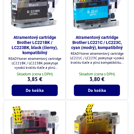
Atramentový cartridge
Atramentový cartridge
Brother LC221BK /
Brother LC221C / LC223C,
LC223BK, black (čierny),
cyan (modrý), kompatibilný
kompatibilný
READYtoner atramentový cartridge
LC221C / LC223C poskytuje vysokú
READYtoner atramentový cartridge
kvalitu tlače a plnú kompatibilitu s
LC221BK / LC223BK poskytuje
tlačiarňami Brother.
vysokú kvalitu tlače a plnú
kompatibilitu s tlačiarňami Brother.
Skladom (cena s DPH)
Skladom (cena s DPH)
3,85 €
3,80 €
Do košíka
Do košíka