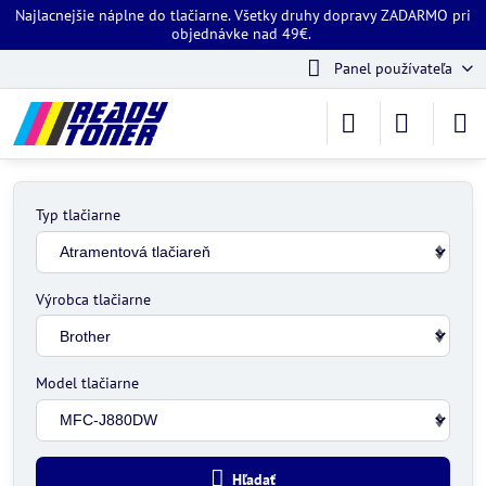
Najlacnejšie náplne do tlačiarne. Všetky druhy dopravy ZADARMO pri
objednávke nad 49€.
Panel používateľa
Typ tlačiarne
Výrobca tlačiarne
Model tlačiarne
Hľadať