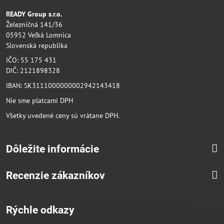
READY Group s.r.o.
Železničná 141/36
05952 Veľká Lomnica
Slovenská republika
IČO: 55 175 431
DIČ: 2121898328
IBAN: SK3111000000002942143418
Nie sme platcami DPH
Všetky uvedené ceny sú vrátane DPH.
Dôležite informácie
Recenzie zákazníkov
Rýchle odkazy