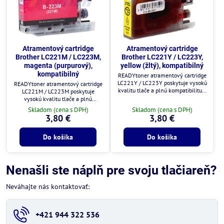
Atramentový cartridge
Atramentový cartridge
Brother LC221M / LC223M,
Brother LC221Y / LC223Y,
magenta (purpurový),
yellow (žltý), kompatibilný
kompatibilný
READYtoner atramentový cartridge
LC221Y / LC223Y poskytuje vysokú
READYtoner atramentový cartridge
kvalitu tlače a plnú kompatibilitu s
LC221M / LC223M poskytuje
tlačiarňami Brother.
vysokú kvalitu tlače a plnú
kompatibilitu s tlačiarňami Brother.
Skladom (cena s DPH)
Skladom (cena s DPH)
3,80 €
3,80 €
Do košíka
Do košíka
Nenašli ste náplň pre svoju tlačiareň?
Neváhajte nás kontaktovať:
+421 944 322 536