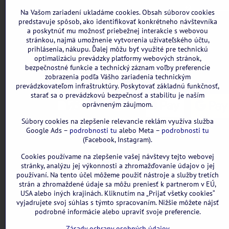
DIČ: 2121898328
Formulár n
Na Vašom zariadení ukladáme cookies. Obsah súborov cookies
IBAN: SK3111000000002942143418
predstavuje spôsob, ako identifikovať konkrétneho návštevníka
a poskytnúť mu možnosť priebežnej interakcie s webovou
Nie sme platcami DPH
stránkou, najmä umožnenie vytvorenia užívateľského účtu,
Všetky uvedené ceny sú vrátane DPH.
prihlásenia, nákupu. Ďalej môžu byť využité pre technickú
optimalizáciu prevádzky platformy webových stránok,
bezpečnostné funkcie a technický záznam voľby preferencie
zobrazenia podľa Vášho zariadenia technickým
prevádzkovateľom infraštruktúry. Poskytovať základnú funkčnosť,
starať sa o prevádzkovú bezpečnosť a stabilitu je naším
oprávneným záujmom.
Súbory cookies na zlepšenie relevancie reklám využíva služba
Google Ads –
podrobnosti tu
alebo Meta –
podrobnosti tu
(Facebook, Instagram).
Cookies používame na zlepšenie vašej návštevy tejto webovej
stránky, analýzu jej výkonnosti a zhromažďovanie údajov o jej
používaní. Na tento účel môžeme použiť nástroje a služby tretích
strán a zhromaždené údaje sa môžu preniesť k partnerom v EÚ,
USA alebo iných krajinách. Kliknutím na „Prijať všetky cookies“
vyjadrujete svoj súhlas s týmto spracovaním. Nižšie môžete nájsť
podrobné informácie alebo upraviť svoje preferencie.
Zásady ochrany osobných údajov