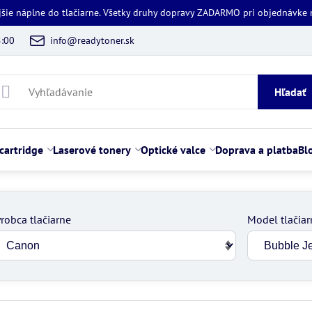
jšie náplne do tlačiarne. Všetky druhy dopravy ZADARMO pri objednávke
5:00
info@readytoner.sk
Hľadať
cartridge
Laserové tonery
Optické valce
Doprava a platba
Bl
robca tlačiarne
Model tlačiar