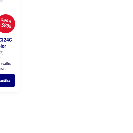
3,50 €
38%
BCI24C
lor
2)
C
kvalitu
non.
košíka