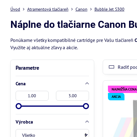
Úvod
Atramentová tlačiareň
Canon
Bubble Jet S300
Náplne do tlačiarne Canon B
Ponúkame všetky kompatibilné cartridge pre Vašu tlačiareň
C
Využite aj aktuálne zľavy a akcie.
Radiť po
Parametre
Cena
NAJNIŽŠIA CENA
Od:
Do:
AKCIA
Výrobca