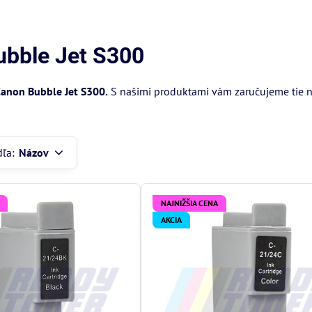
ubble Jet S300
anon Bubble Jet S300.
S našimi produktami vám zaručujeme tie na
dľa:
Názov
NAJNIŽŠIA CENA
AKCIA