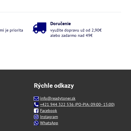
Doručenie
i je priorita
využite dopravu už od 2,90€
alebo zadarmo nad 49€
Rýchle odkazy
info@readytoner.sk
+421 944 322 536 (PO-PIA: 09:00- 15:00)
Facebook
Instagram
WhatsApp