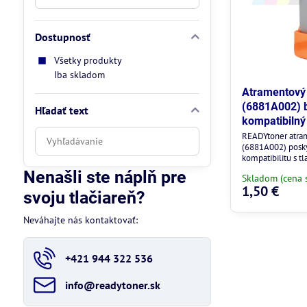
Dostupnosť
Všetky produkty
Iba skladom
Atramentový
(6881A002) b
Hľadať text
kompatibilný
Prehľadať
READYtoner atra
(6881A002) poskyt
výsledky
kompatibilitu s t
filtra
Nenašli ste náplň pre
Skladom (cena 
fulltextom
1,50 €
svoju tlačiareň?
Neváhajte nás kontaktovať:
+421 944 322 536
info​@readytoner​.sk