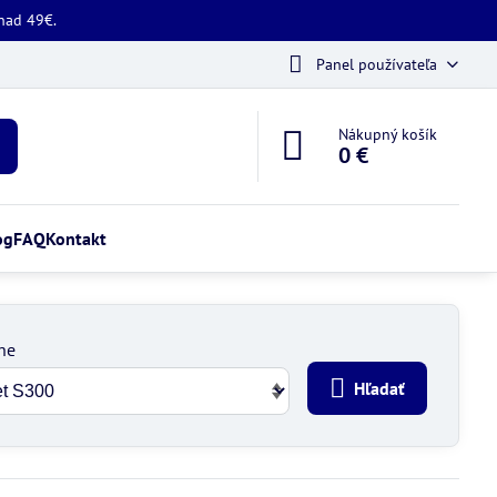
 nad 49€.
Panel používateľa
Nákupný košík
0 €
og
FAQ
Kontakt
ne
Hľadať