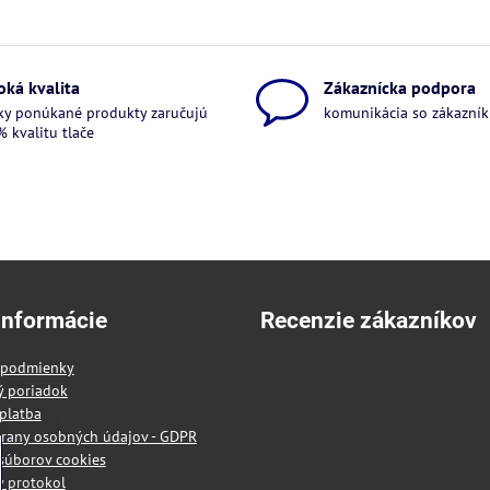
oká kvalita
Zákaznícka podpora
ky ponúkané produkty zaručujú
komunikácia so zákazníkm
 kvalitu tlače
informácie
Recenzie zákazníkov
 podmienky
ý poriadok
platba
rany osobných údajov - GDPR
súborov cookies
 protokol