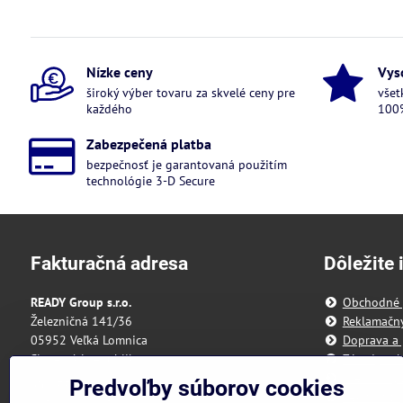
Nízke ceny
Vys
široký výber tovaru za skvelé ceny pre
všet
každého
100%
Zabezpečená platba
bezpečnosť je garantovaná použitím
technológie 3-D Secure
Fakturačná adresa
Dôležite 
READY Group s.r.o.
Obchodné
Železničná 141/36
Reklamačn
05952 Veľká Lomnica
Doprava a 
Slovenská republika
Zásady och
Predvoľby 
Predvoľby súborov cookies
IČO: 55 175 431
Reklamačný