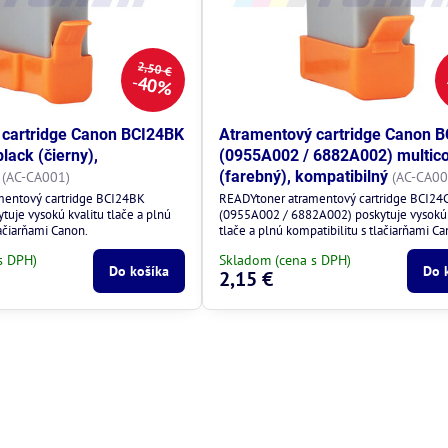
2,50 €
40%
 cartridge Canon BCI24BK
Atramentový cartridge Canon 
lack (čierny),
(0955A002 / 6882A002) multico
(farebný), kompatibilný
(AC-CA001)
(AC-CA00
mentový cartridge BCI24BK
READYtoner atramentový cartridge BCI24
uje vysokú kvalitu tlače a plnú
(0955A002 / 6882A002) poskytuje vysokú 
lačiarňami Canon.
tlače a plnú kompatibilitu s tlačiarňami Ca
s DPH)
Skladom (cena s DPH)
Do košíka
Do 
2,15 €