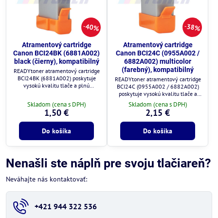
40%
38%
Atramentový cartridge
Atramentový cartridge
Canon BCI24BK (6881A002)
Canon BCI24C (0955A002 /
black (čierny), kompatibilný
6882A002) multicolor
(farebný), kompatibilný
READYtoner atramentový cartridge
BCI24BK (6881A002) poskytuje
READYtoner atramentový cartridge
vysokú kvalitu tlače a plnú
BCI24C (0955A002 / 6882A002)
kompatibilitu s tlačiarňami Canon.
poskytuje vysokú kvalitu tlače a
plnú kompatibilitu s tlačiarňami
Skladom (cena s DPH)
Skladom (cena s DPH)
Canon.
1,50 €
2,15 €
Do košíka
Do košíka
Nenašli ste náplň pre svoju tlačiareň?
Neváhajte nás kontaktovať:
+421 944 322 536