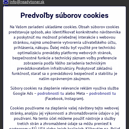
info@readytoner.sk
+421 944 322 536 (PO-PIA: 09:00- 15:00)
Facebook
Predvoľby súborov cookies
Instagram
WhatsApp
Na Vašom zariadení ukladáme cookies. Obsah súborov cookies
predstavuje spôsob, ako identifikovať konkrétneho návštevníka
a poskytnúť mu možnosť priebežnej interakcie s webovou
stránkou, najmä umožnenie vytvorenia užívateľského účtu,
prihlásenia, nákupu. Ďalej môžu byť využité pre technickú
optimalizáciu prevádzky platformy webových stránok,
bezpečnostné funkcie a technický záznam voľby preferencie
zobrazenia podľa Vášho zariadenia technickým
prevádzkovateľom infraštruktúry. Poskytovať základnú
funkčnosť, starať sa o prevádzkovú bezpečnosť a stabilitu je
naším oprávneným záujmom.
Súbory cookies na zlepšenie relevancie reklám využíva služba
Google Ads –
podrobnosti tu
alebo Meta –
podrobnosti tu
(Facebook, Instagram).
Cookies používame na zlepšenie vašej návštevy tejto webovej
GOOGLE recenzie:
stránky, analýzu jej výkonnosti a zhromažďovanie údajov o jej
používaní. Na tento účel môžeme použiť nástroje a služby
tretích strán a zhromaždené údaje sa môžu preniesť k
partnerom v EÚ, USA alebo iných krajinách. Kliknutím na „Prijať