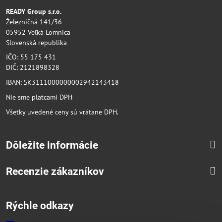
READY Group s.r.o.
Železničná 141/36
05952 Veľká Lomnica
Slovenská republika
IČO: 55 175 431
DIČ: 2121898328
IBAN: SK3111000000002942143418
Nie sme platcami DPH
Všetky uvedené ceny sú vrátane DPH.
Dôležite informácie
Recenzie zákazníkov
Rýchle odkazy