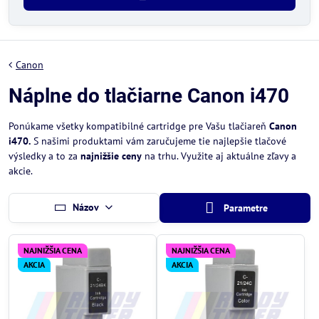
Canon
Náplne do tlačiarne Canon i470
Ponúkame všetky kompatibilné cartridge pre Vašu tlačiareň
Canon
i470.
S našimi produktami vám zaručujeme tie najlepšie tlačové
výsledky a to za
najnižšie ceny
na trhu. Využite aj aktuálne zľavy a
akcie.
Názov
Parametre
NAJNIŽŠIA CENA
NAJNIŽŠIA CENA
AKCIA
AKCIA