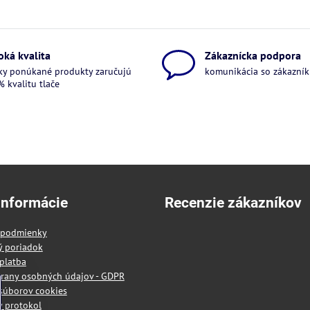
oká kvalita
Zákaznícka podpora
ky ponúkané produkty zaručujú
komunikácia so zákazníkm
 kvalitu tlače
informácie
Recenzie zákazníkov
 podmienky
ý poriadok
platba
rany osobných údajov - GDPR
súborov cookies
 protokol