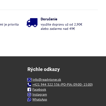
Doručenie
i je priorita
využite dopravu už od 2,90€
alebo zadarmo nad 49€
Rýchle odkazy
info@readytoner.sk
+421 944 322 536 (PO-PIA: 09:00- 15:00)
Facebook
Instagram
WhatsApp