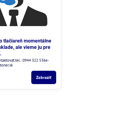
to tlačiareň momentálne
lade, ale vieme ju pre
.
ntaktovať.tel.: 0944 322 536e-
toner.sk
Zobraziť