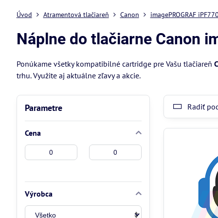
Úvod
Atramentová tlačiareň
Canon
imagePROGRAF iPF77
Náplne do tlačiarne Canon
Ponúkame všetky kompatibilné cartridge pre Vašu tlačiareň
C
trhu. Využite aj aktuálne zľavy a akcie.
Radiť po
Parametre
Cena
Od:
Do:
Výrobca