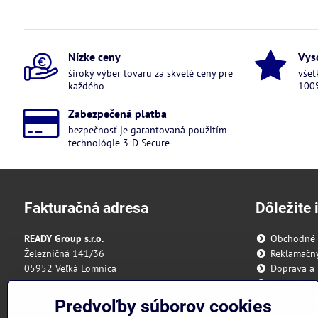
Nízke ceny
Vys
široký výber tovaru za skvelé ceny pre
všet
každého
100%
Zabezpečená platba
bezpečnosť je garantovaná použitím
technológie 3-D Secure
Fakturačná adresa
Dôležite 
READY Group s.r.o.
Obchodné
Železničná 141/36
Reklamačn
05952 Veľká Lomnica
Doprava a 
Slovenská republika
Zásady och
Predvoľby 
Predvoľby súborov cookies
IČO: 55 175 431
Reklamačný