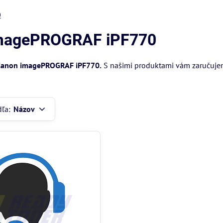
0
 imagePROGRAF iPF770
anon imagePROGRAF iPF770.
S našimi produktami vám zaručujeme
dľa:
Názov