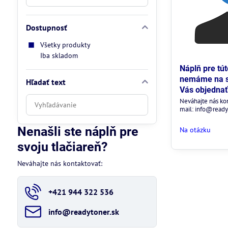
Dostupnosť
Všetky produkty
Iba skladom
Náplň pre tú
nemáme na sk
Hľadať text
Vás objednať
Prehľadať
Neváhajte nás ko
mail: info@ready
výsledky
filtra
Nenašli ste náplň pre
Na otázku
fulltextom
svoju tlačiareň?
Neváhajte nás kontaktovať:
+421 944 322 536
info​@readytoner​.sk