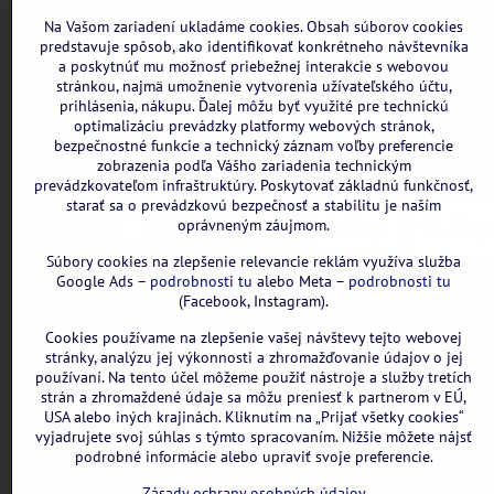
DIČ: 2121898328
Formulár n
Na Vašom zariadení ukladáme cookies. Obsah súborov cookies
IBAN: SK3111000000002942143418
predstavuje spôsob, ako identifikovať konkrétneho návštevníka
a poskytnúť mu možnosť priebežnej interakcie s webovou
Nie sme platcami DPH
stránkou, najmä umožnenie vytvorenia užívateľského účtu,
Všetky uvedené ceny sú vrátane DPH.
prihlásenia, nákupu. Ďalej môžu byť využité pre technickú
optimalizáciu prevádzky platformy webových stránok,
bezpečnostné funkcie a technický záznam voľby preferencie
zobrazenia podľa Vášho zariadenia technickým
prevádzkovateľom infraštruktúry. Poskytovať základnú funkčnosť,
starať sa o prevádzkovú bezpečnosť a stabilitu je naším
oprávneným záujmom.
Súbory cookies na zlepšenie relevancie reklám využíva služba
Google Ads –
podrobnosti tu
alebo Meta –
podrobnosti tu
(Facebook, Instagram).
Cookies používame na zlepšenie vašej návštevy tejto webovej
stránky, analýzu jej výkonnosti a zhromažďovanie údajov o jej
používaní. Na tento účel môžeme použiť nástroje a služby tretích
strán a zhromaždené údaje sa môžu preniesť k partnerom v EÚ,
USA alebo iných krajinách. Kliknutím na „Prijať všetky cookies“
vyjadrujete svoj súhlas s týmto spracovaním. Nižšie môžete nájsť
podrobné informácie alebo upraviť svoje preferencie.
Zásady ochrany osobných údajov