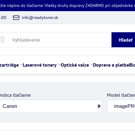
jšie náplne do tlačiarne. Všetky druhy dopravy ZADARMO pri objednávke
5:00
info@readytoner.sk
Hľadať
cartridge
Laserové tonery
Optické valce
Doprava a platba
Bl
robca tlačiarne
Model tlačiar