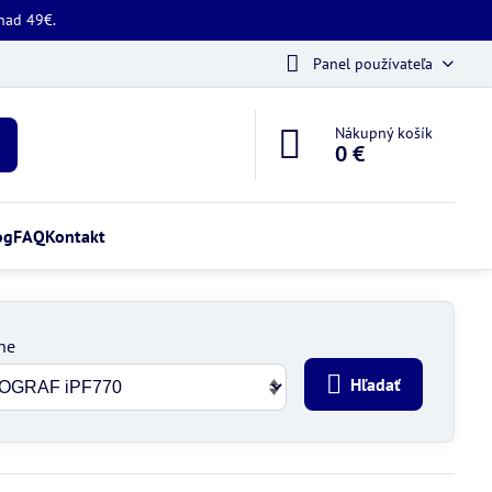
 nad 49€.
Panel používateľa
Nákupný košík
0 €
og
FAQ
Kontakt
ne
Hľadať