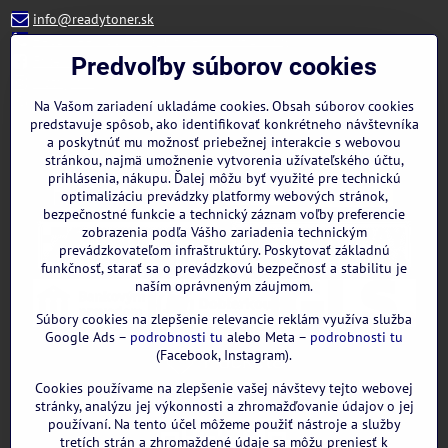
info@readytoner.sk
+421 944 322 536 (PO-PIA: 09:00- 15:00)
Facebook
Predvoľby súborov cookies
Instagram
WhatsApp
Na Vašom zariadení ukladáme cookies. Obsah súborov cookies
predstavuje spôsob, ako identifikovať konkrétneho návštevníka
a poskytnúť mu možnosť priebežnej interakcie s webovou
stránkou, najmä umožnenie vytvorenia užívateľského účtu,
prihlásenia, nákupu. Ďalej môžu byť využité pre technickú
optimalizáciu prevádzky platformy webových stránok,
bezpečnostné funkcie a technický záznam voľby preferencie
zobrazenia podľa Vášho zariadenia technickým
prevádzkovateľom infraštruktúry. Poskytovať základnú
funkčnosť, starať sa o prevádzkovú bezpečnosť a stabilitu je
naším oprávneným záujmom.
Súbory cookies na zlepšenie relevancie reklám využíva služba
Google Ads –
podrobnosti tu
alebo Meta –
podrobnosti tu
(Facebook, Instagram).
Cookies používame na zlepšenie vašej návštevy tejto webovej
GOOGLE recenzie:
stránky, analýzu jej výkonnosti a zhromažďovanie údajov o jej
používaní. Na tento účel môžeme použiť nástroje a služby
tretích strán a zhromaždené údaje sa môžu preniesť k