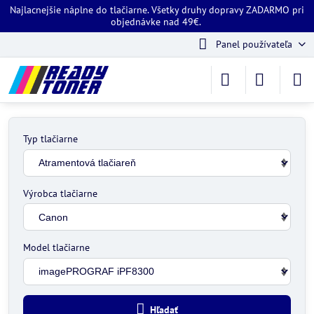
Najlacnejšie náplne do tlačiarne. Všetky druhy dopravy ZADARMO pri
objednávke nad 49€.
Panel používateľa
Typ tlačiarne
Výrobca tlačiarne
Model tlačiarne
Hľadať