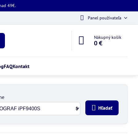
 nad 49€.
Panel používateľa
Nákupný košík
0 €
og
FAQ
Kontakt
ne
Hľadať