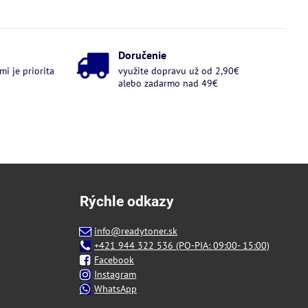
Doručenie
i je priorita
využite dopravu už od 2,90€
alebo zadarmo nad 49€
Rýchle odkazy
info@readytoner.sk
+421 944 322 536 (PO-PIA: 09:00- 15:00)
Facebook
Instagram
WhatsApp