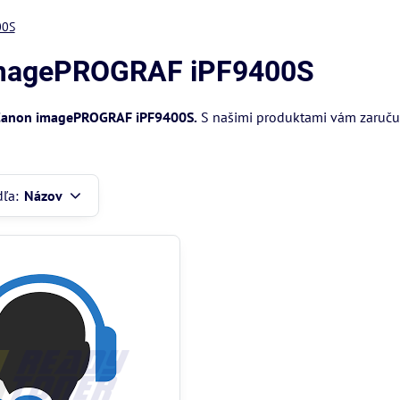
00S
 imagePROGRAF iPF9400S
anon imagePROGRAF iPF9400S.
S našimi produktami vám zaručuje
dľa:
Názov