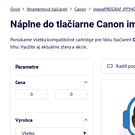
Úvod
Atramentová tlačiareň
Canon
imagePROGRAF iPF94
Náplne do tlačiarne Canon
Ponúkame všetky kompatibilné cartridge pre Vašu tlačiareň
C
trhu. Využite aj aktuálne zľavy a akcie.
Radiť po
Parametre
Cena
Od:
Do:
Výrobca