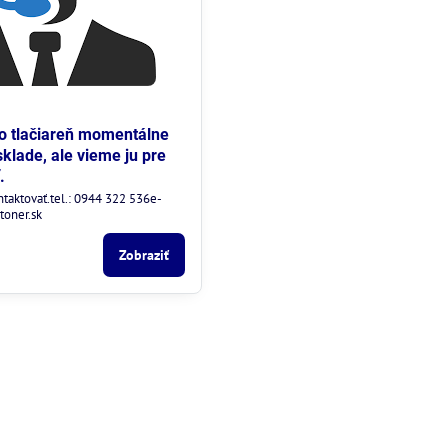
to tlačiareň momentálne
lade, ale vieme ju pre
.
ntaktovať.tel.: 0944 322 536e-
toner.sk
Zobraziť