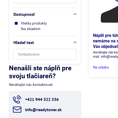
Dostupnosť
Všetky produkty
Iba skladom
Náplň pre tú
nemáme na sk
Hľadať text
Vás objednať
Prehľadať
Neváhajte nás ko
mail: info@ready
výsledky
filtra
Nenašli ste náplň pre
Na otázku
fulltextom
svoju tlačiareň?
Neváhajte nás kontaktovať:
+421 944 322 536
info​@readytoner​.sk