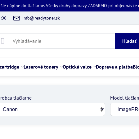
jšie náplne do tlačiarne. Všetky druhy dopravy ZADARMO pri objednávke
5:00
info@readytoner.sk
Hľadať
cartridge
Laserové tonery
Optické valce
Doprava a platba
Bl
robca tlačiarne
Model tlačiar