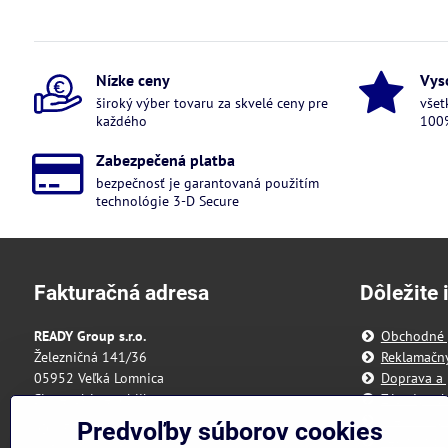
Nízke ceny
Vys
široký výber tovaru za skvelé ceny pre
všet
každého
100%
Zabezpečená platba
bezpečnosť je garantovaná použitím
technológie 3-D Secure
Fakturačná adresa
Dôležite 
READY Group s.r.o.
Obchodné
Železničná 141/36
Reklamačn
05952 Veľká Lomnica
Doprava a 
Slovenská republika
Zásady och
Predvoľby 
Predvoľby súborov cookies
IČO: 55 175 431
Reklamačný