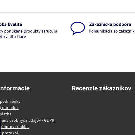
oká kvalita
Zákaznícka podpora
ky ponúkané produkty zaručujú
komunikácia so zákazníkm
 kvalitu tlače
informácie
Recenzie zákazníkov
 podmienky
ý poriadok
platba
rany osobných údajov - GDPR
súborov cookies
 protokol