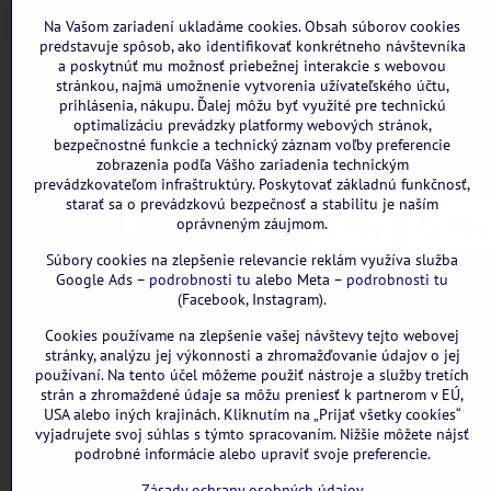
DIČ: 2121898328
Formulár n
Na Vašom zariadení ukladáme cookies. Obsah súborov cookies
IBAN: SK3111000000002942143418
predstavuje spôsob, ako identifikovať konkrétneho návštevníka
a poskytnúť mu možnosť priebežnej interakcie s webovou
Nie sme platcami DPH
stránkou, najmä umožnenie vytvorenia užívateľského účtu,
Všetky uvedené ceny sú vrátane DPH.
prihlásenia, nákupu. Ďalej môžu byť využité pre technickú
optimalizáciu prevádzky platformy webových stránok,
bezpečnostné funkcie a technický záznam voľby preferencie
zobrazenia podľa Vášho zariadenia technickým
prevádzkovateľom infraštruktúry. Poskytovať základnú funkčnosť,
starať sa o prevádzkovú bezpečnosť a stabilitu je naším
oprávneným záujmom.
Súbory cookies na zlepšenie relevancie reklám využíva služba
Google Ads –
podrobnosti tu
alebo Meta –
podrobnosti tu
(Facebook, Instagram).
Cookies používame na zlepšenie vašej návštevy tejto webovej
stránky, analýzu jej výkonnosti a zhromažďovanie údajov o jej
používaní. Na tento účel môžeme použiť nástroje a služby tretích
strán a zhromaždené údaje sa môžu preniesť k partnerom v EÚ,
USA alebo iných krajinách. Kliknutím na „Prijať všetky cookies“
vyjadrujete svoj súhlas s týmto spracovaním. Nižšie môžete nájsť
podrobné informácie alebo upraviť svoje preferencie.
Zásady ochrany osobných údajov