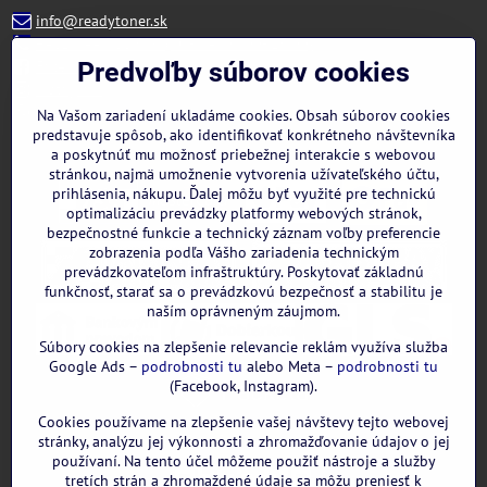
info@readytoner.sk
+421 944 322 536 (PO-PIA: 09:00- 15:00)
Facebook
Predvoľby súborov cookies
Instagram
WhatsApp
Na Vašom zariadení ukladáme cookies. Obsah súborov cookies
predstavuje spôsob, ako identifikovať konkrétneho návštevníka
a poskytnúť mu možnosť priebežnej interakcie s webovou
stránkou, najmä umožnenie vytvorenia užívateľského účtu,
prihlásenia, nákupu. Ďalej môžu byť využité pre technickú
optimalizáciu prevádzky platformy webových stránok,
bezpečnostné funkcie a technický záznam voľby preferencie
zobrazenia podľa Vášho zariadenia technickým
prevádzkovateľom infraštruktúry. Poskytovať základnú
funkčnosť, starať sa o prevádzkovú bezpečnosť a stabilitu je
naším oprávneným záujmom.
Súbory cookies na zlepšenie relevancie reklám využíva služba
Google Ads –
podrobnosti tu
alebo Meta –
podrobnosti tu
(Facebook, Instagram).
Cookies používame na zlepšenie vašej návštevy tejto webovej
GOOGLE recenzie:
stránky, analýzu jej výkonnosti a zhromažďovanie údajov o jej
používaní. Na tento účel môžeme použiť nástroje a služby
tretích strán a zhromaždené údaje sa môžu preniesť k