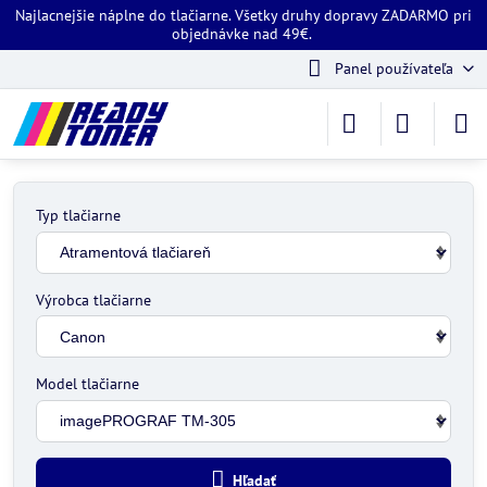
Najlacnejšie náplne do tlačiarne. Všetky druhy dopravy ZADARMO pri
objednávke nad 49€.
Panel používateľa
Typ tlačiarne
Výrobca tlačiarne
Model tlačiarne
Hľadať