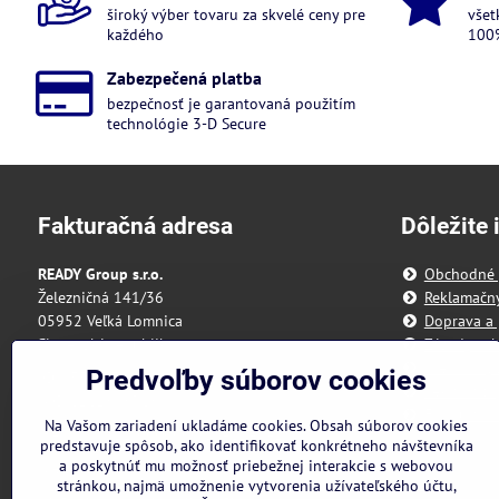
široký výber tovaru za skvelé ceny pre
všet
každého
100%
Zabezpečená platba
bezpečnosť je garantovaná použitím
technológie 3-D Secure
Fakturačná adresa
Dôležite 
READY Group s.r.o.
Obchodné
Železničná 141/36
Reklamačn
05952 Veľká Lomnica
Doprava a 
Slovenská republika
Zásady och
Predvoľby 
Predvoľby súborov cookies
IČO: 55 175 431
Reklamačný
DIČ: 2121898328
Formulár n
Na Vašom zariadení ukladáme cookies. Obsah súborov cookies
IBAN: SK3111000000002942143418
predstavuje spôsob, ako identifikovať konkrétneho návštevníka
a poskytnúť mu možnosť priebežnej interakcie s webovou
Nie sme platcami DPH
stránkou, najmä umožnenie vytvorenia užívateľského účtu,