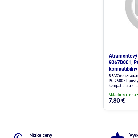
Atramentový 
9267B001, PG
kompatibilný
READYtoner atra
PGI2500XL poskyt
kompatibilitu s t
Skladom (cena 
7,80 €
Nízke ceny
Vys