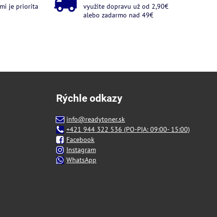
i je priorita
využite dopravu už od 2,90€
alebo zadarmo nad 49€
Rýchle odkazy
info@readytoner.sk
+421 944 322 536 (PO-PIA: 09:00- 15:00)
Facebook
Instagram
WhatsApp