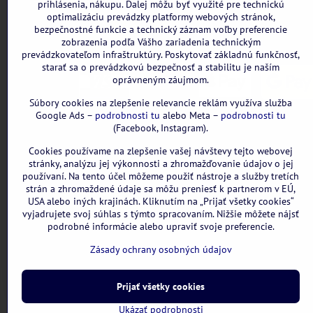
Všetky uvedené ceny sú vrátane DPH.
prihlásenia, nákupu. Ďalej môžu byť využité pre technickú
optimalizáciu prevádzky platformy webových stránok,
bezpečnostné funkcie a technický záznam voľby preferencie
zobrazenia podľa Vášho zariadenia technickým
prevádzkovateľom infraštruktúry. Poskytovať základnú funkčnosť,
starať sa o prevádzkovú bezpečnosť a stabilitu je naším
oprávneným záujmom.
Súbory cookies na zlepšenie relevancie reklám využíva služba
Google Ads –
podrobnosti tu
alebo Meta –
podrobnosti tu
(Facebook, Instagram).
Cookies používame na zlepšenie vašej návštevy tejto webovej
stránky, analýzu jej výkonnosti a zhromažďovanie údajov o jej
používaní. Na tento účel môžeme použiť nástroje a služby tretích
strán a zhromaždené údaje sa môžu preniesť k partnerom v EÚ,
USA alebo iných krajinách. Kliknutím na „Prijať všetky cookies“
vyjadrujete svoj súhlas s týmto spracovaním. Nižšie môžete nájsť
podrobné informácie alebo upraviť svoje preferencie.
Zásady ochrany osobných údajov
Prijať všetky cookies
Ukázať podrobnosti