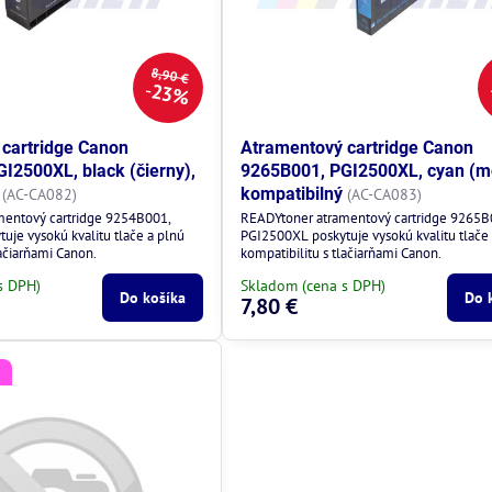
8,90 €
23%
cartridge Canon
Atramentový cartridge Canon
I2500XL, black (čierny),
9265B001, PGI2500XL, cyan (m
kompatibilný
(AC-CA082)
(AC-CA083)
mentový cartridge 9254B001,
READYtoner atramentový cartridge 9265B
uje vysokú kvalitu tlače a plnú
PGI2500XL poskytuje vysokú kvalitu tlače
lačiarňami Canon.
kompatibilitu s tlačiarňami Canon.
s DPH)
Skladom (cena s DPH)
Do košíka
Do 
7,80 €