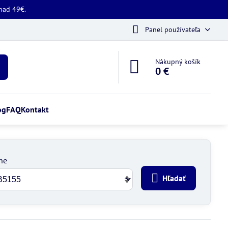
 nad 49€.
Panel používateľa
Nákupný košík
0 €
og
FAQ
Kontakt
ne
Hľadať