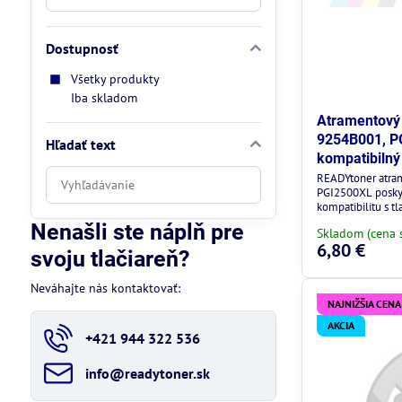
Dostupnosť
Všetky produkty
Iba skladom
Atramentový 
9254B001, PG
Hľadať text
kompatibilný
Prehľadať
READYtoner atra
PGI2500XL poskyt
výsledky
kompatibilitu s t
filtra
Nenašli ste náplň pre
Skladom (cena 
fulltextom
6,80 €
svoju tlačiareň?
Neváhajte nás kontaktovať:
NAJNIŽŠIA CENA
AKCIA
+421 944 322 536
info​@readytoner​.sk