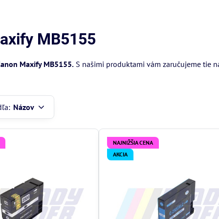
Maxify MB5155
anon Maxify MB5155.
S našimi produktami vám zaručujeme tie naj
dľa:
Názov
NAJNIŽŠIA CENA
AKCIA