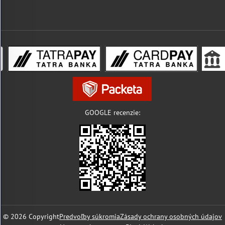
GOOGLE recenzie:
©
2026
Copyright
Predvoľby súkromia
Zásady ochrany osobných údajov