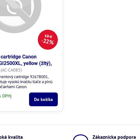
10 €
22%
cartridge Canon
I2500XL, yellow (žltý),
(AC-CA085)
mentový cartridge 9267B001,
uje vysokú kvalitu tlače a plnú
lačiarňami Canon.
s DPH)
Do košíka
oká kvalita
Zákaznícka podpora