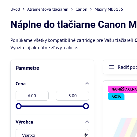
Úvod
Atramentová tlačiareň
Canon
Maxify MB5155
Náplne do tlačiarne Canon 
Ponúkame všetky kompatibilné cartridge pre Vašu tlačiareň
C
Využite aj aktuálne zľavy a akcie.
Radiť po
Parametre
Cena
NAJNIŽŠIA CENA
Od:
Do:
AKCIA
Výrobca