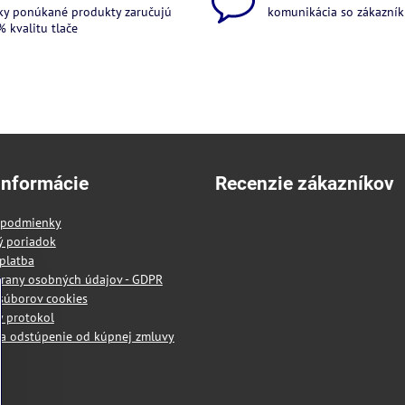
ky ponúkané produkty zaručujú
komunikácia so zákazníkm
 kvalitu tlače
informácie
Recenzie zákazníkov
 podmienky
ý poriadok
platba
rany osobných údajov - GDPR
súborov cookies
 protokol
a odstúpenie od kúpnej zmluvy