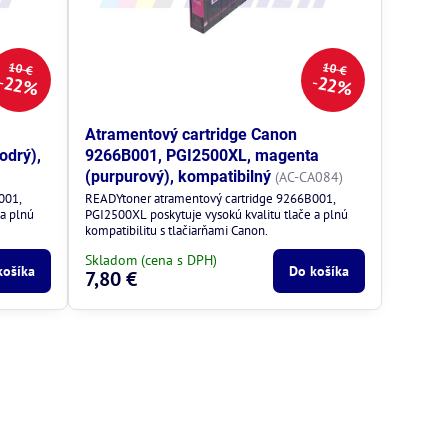
10 €
10 €
22%
22%
Atramentový cartridge Canon
odrý),
9266B001, PGI2500XL, magenta
(purpurový), kompatibilný
(AC-CA084)
001,
READYtoner atramentový cartridge 9266B001,
 a plnú
PGI2500XL poskytuje vysokú kvalitu tlače a plnú
kompatibilitu s tlačiarňami Canon.
Skladom (cena s DPH)
košíka
Do košíka
7,80 €