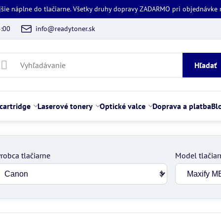
jšie náplne do tlačiarne. Všetky druhy dopravy ZADARMO pri objednávke
5:00
info@readytoner.sk
Hľadať
cartridge
Laserové tonery
Optické valce
Doprava a platba
Bl
robca tlačiarne
Model tlačiar