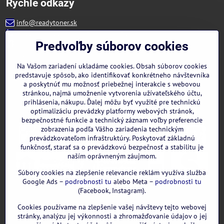
Rýchle odkazy
info@readytoner.sk
+421 944 322 536 (PO-PIA: 09:00- 15:00)
Facebook
Predvoľby súborov cookies
Instagram
WhatsApp
Na Vašom zariadení ukladáme cookies. Obsah súborov cookies
predstavuje spôsob, ako identifikovať konkrétneho návštevníka
a poskytnúť mu možnosť priebežnej interakcie s webovou
stránkou, najmä umožnenie vytvorenia užívateľského účtu,
prihlásenia, nákupu. Ďalej môžu byť využité pre technickú
optimalizáciu prevádzky platformy webových stránok,
bezpečnostné funkcie a technický záznam voľby preferencie
zobrazenia podľa Vášho zariadenia technickým
prevádzkovateľom infraštruktúry. Poskytovať základnú
funkčnosť, starať sa o prevádzkovú bezpečnosť a stabilitu je
naším oprávneným záujmom.
Súbory cookies na zlepšenie relevancie reklám využíva služba
Google Ads –
podrobnosti tu
alebo Meta –
podrobnosti tu
(Facebook, Instagram).
Cookies používame na zlepšenie vašej návštevy tejto webovej
GOOGLE recenzie:
stránky, analýzu jej výkonnosti a zhromažďovanie údajov o jej