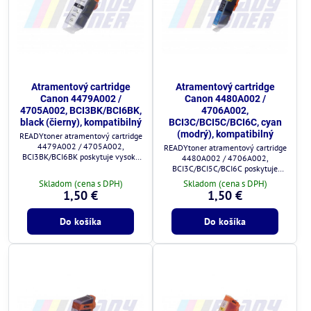
Atramentový cartridge
Atramentový cartridge
Canon 4479A002 /
Canon 4480A002 /
4705A002, BCI3BK/BCI6BK,
4706A002,
black (čierny), kompatibilný
BCI3C/BCI5C/BCI6C, cyan
(modrý), kompatibilný
READYtoner atramentový cartridge
4479A002 / 4705A002,
READYtoner atramentový cartridge
BCI3BK/BCI6BK poskytuje vysokú
4480A002 / 4706A002,
kvalitu tlače a plnú kompatibilitu s
BCI3C/BCI5C/BCI6C poskytuje
tlačiarňami Canon.
vysokú kvalitu tlače a plnú
Skladom (cena s DPH)
Skladom (cena s DPH)
kompatibilitu s tlačiarňami Canon.
1,50 €
1,50 €
Do košíka
Do košíka