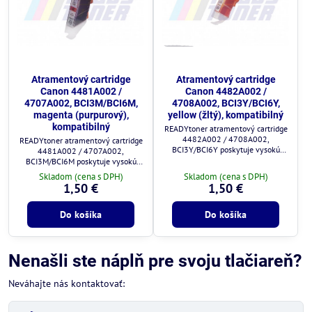
Atramentový cartridge
Atramentový cartridge
Canon 4481A002 /
Canon 4482A002 /
4707A002, BCI3M/BCI6M,
4708A002, BCI3Y/BCI6Y,
magenta (purpurový),
yellow (žltý), kompatibilný
kompatibilný
READYtoner atramentový cartridge
4482A002 / 4708A002,
READYtoner atramentový cartridge
BCI3Y/BCI6Y poskytuje vysokú
4481A002 / 4707A002,
kvalitu tlače a plnú kompatibilitu s
BCI3M/BCI6M poskytuje vysokú
tlačiarňami Canon.
kvalitu tlače a plnú kompatibilitu s
Skladom (cena s DPH)
Skladom (cena s DPH)
tlačiarňami Canon.
1,50 €
1,50 €
Do košíka
Do košíka
Nenašli ste náplň pre svoju tlačiareň?
Neváhajte nás kontaktovať: