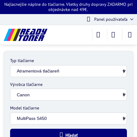
Najlacnejšie náplne do tlačiarne. Všetky druhy dopravy ZADARMO pri
objednávke nad 49€.
Panel používateľa
Typ tlačiarne
Výrobca tlačiarne
Model tlačiarne
Hľadať