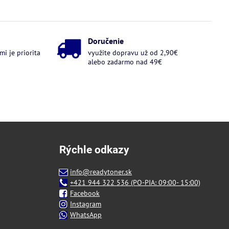
Doručenie
i je priorita
využite dopravu už od 2,90€
alebo zadarmo nad 49€
Rýchle odkazy
info@readytoner.sk
+421 944 322 536 (PO-PIA: 09:00- 15:00)
Facebook
Instagram
WhatsApp