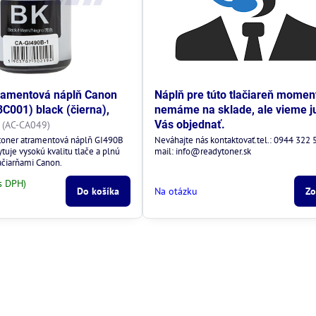
ramentová náplň Canon
Náplň pre túto tlačiareň momen
C001) black (čierna),
nemáme na sklade, ale vieme j
Vás objednať.
(AC-CA049)
oner atramentová náplň GI490B
Neváhajte nás kontaktovať.tel.: 0944 322
uje vysokú kvalitu tlače a plnú
mail: info@readytoner.sk
lačiarňami Canon.
s DPH)
Do košíka
Na otázku
Zo