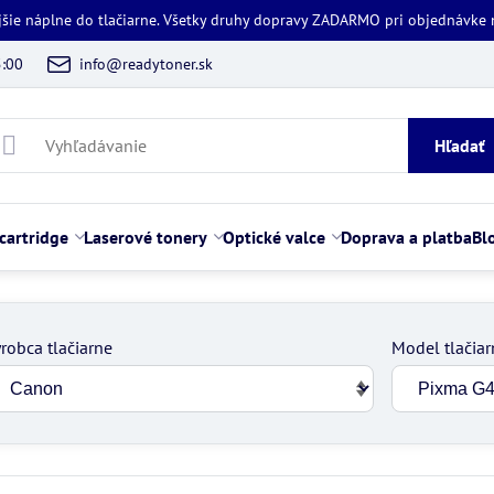
jšie náplne do tlačiarne. Všetky druhy dopravy ZADARMO pri objednávke
5:00
info@readytoner.sk
Hľadať
cartridge
Laserové tonery
Optické valce
Doprava a platba
Bl
robca tlačiarne
Model tlačiar