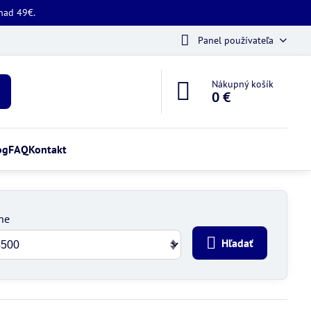
 nad 49€.
Panel používateľa
Nákupný košík
0 €
og
FAQ
Kontakt
ne
Hľadať