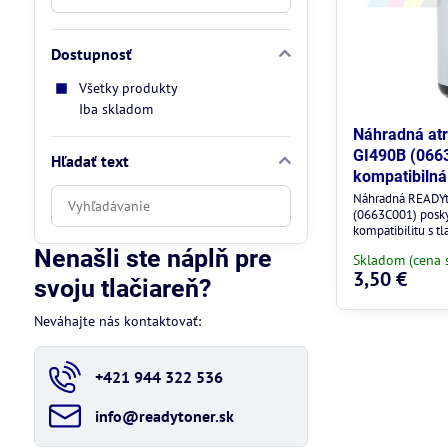
Dostupnosť
Všetky produkty
Iba skladom
Náhradná at
GI490B (0663
Hľadať text
kompatibilná
Prehľadať
Náhradná READYt
(0663C001) poskyt
výsledky
kompatibilitu s t
filtra
Nenašli ste náplň pre
Skladom (cena 
fulltextom
3,50 €
svoju tlačiareň?
Neváhajte nás kontaktovať:
+421 944 322 536
info​@readytoner​.sk