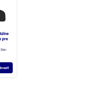
tálne
u pre
 536e-
braziť