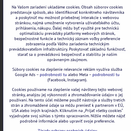
DIČ: 2121898328
Formulár n
Na Vašom zariadení ukladáme cookies. Obsah súborov cookies
IBAN: SK3111000000002942143418
predstavuje spôsob, ako identifikovať konkrétneho návštevníka
a poskytnúť mu možnosť priebežnej interakcie s webovou
Nie sme platcami DPH
stránkou, najmä umožnenie vytvorenia užívateľského účtu,
Všetky uvedené ceny sú vrátane DPH.
prihlásenia, nákupu. Ďalej môžu byť využité pre technickú
optimalizáciu prevádzky platformy webových stránok,
bezpečnostné funkcie a technický záznam voľby preferencie
zobrazenia podľa Vášho zariadenia technickým
prevádzkovateľom infraštruktúry. Poskytovať základnú funkčnosť,
starať sa o prevádzkovú bezpečnosť a stabilitu je naším
oprávneným záujmom.
Súbory cookies na zlepšenie relevancie reklám využíva služba
Google Ads –
podrobnosti tu
alebo Meta –
podrobnosti tu
(Facebook, Instagram).
Cookies používame na zlepšenie vašej návštevy tejto webovej
stránky, analýzu jej výkonnosti a zhromažďovanie údajov o jej
používaní. Na tento účel môžeme použiť nástroje a služby tretích
strán a zhromaždené údaje sa môžu preniesť k partnerom v EÚ,
USA alebo iných krajinách. Kliknutím na „Prijať všetky cookies“
vyjadrujete svoj súhlas s týmto spracovaním. Nižšie môžete nájsť
podrobné informácie alebo upraviť svoje preferencie.
Zásady ochrany osobných údajov