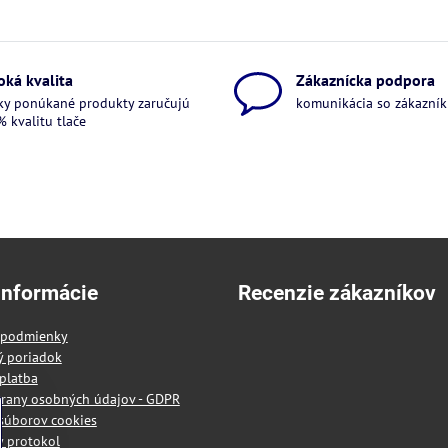
oká kvalita
Zákaznícka podpora
ky ponúkané produkty zaručujú
komunikácia so zákazníkm
 kvalitu tlače
informácie
Recenzie zákazníkov
 podmienky
ý poriadok
platba
rany osobných údajov - GDPR
súborov cookies
 protokol