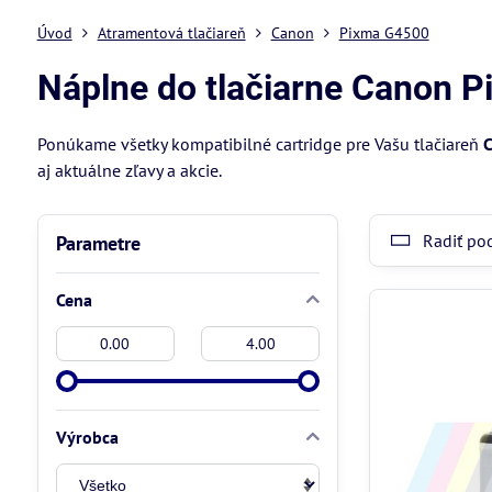
Úvod
Atramentová tlačiareň
Canon
Pixma G4500
Náplne do tlačiarne Canon 
Ponúkame všetky kompatibilné cartridge pre Vašu tlačiareň
C
aj aktuálne zľavy a akcie.
Radiť po
Parametre
Cena
Od:
Do:
Výrobca