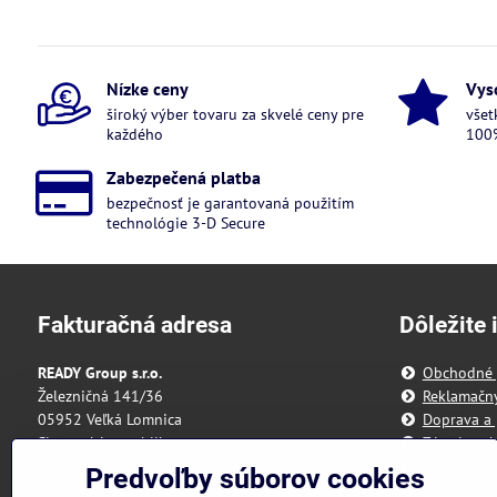
Nízke ceny
Vys
široký výber tovaru za skvelé ceny pre
všet
každého
100%
Zabezpečená platba
bezpečnosť je garantovaná použitím
technológie 3-D Secure
Fakturačná adresa
Dôležite 
READY Group s.r.o.
Obchodné
Železničná 141/36
Reklamačn
05952 Veľká Lomnica
Doprava a 
Slovenská republika
Zásady och
Predvoľby 
Predvoľby súborov cookies
IČO: 55 175 431
Reklamačný