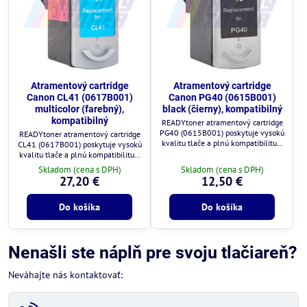
Atramentový cartridge
Atramentový cartridge
Canon CL41 (0617B001)
Canon PG40 (0615B001)
multicolor (farebný),
black (čierny), kompatibilný
kompatibilný
READYtoner atramentový cartridge
PG40 (0615B001) poskytuje vysokú
READYtoner atramentový cartridge
kvalitu tlače a plnú kompatibilitu s
CL41 (0617B001) poskytuje vysokú
tlačiarňami Canon.
kvalitu tlače a plnú kompatibilitu s
tlačiarňami Canon.
Skladom (cena s DPH)
Skladom (cena s DPH)
27,20 €
12,50 €
Do košíka
Do košíka
Nenašli ste náplň pre svoju tlačiareň?
Neváhajte nás kontaktovať: