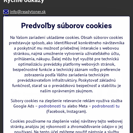
info@readytoner.sk
+421 944 322 536 (PO-PIA: 09:00- 15:00)
Facebook
Predvoľby súborov cookies
Instagram
WhatsApp
Na Vašom zariadení ukladáme cookies. Obsah súborov cookies
predstavuje spôsob, ako identifikovať konkrétneho návštevníka
a poskytnúť mu možnosť priebežnej interakcie s webovou
stránkou, najmä umožnenie vytvorenia užívateľského účtu,
prihlásenia, nákupu. Ďalej môžu byť využité pre technickú
optimalizáciu prevádzky platformy webových stránok,
bezpečnostné funkcie a technický záznam voľby preferencie
zobrazenia podľa Vášho zariadenia technickým
prevádzkovateľom infraštruktúry. Poskytovať základnú
funkčnosť, starať sa o prevádzkovú bezpečnosť a stabilitu je
naším oprávneným záujmom.
Súbory cookies na zlepšenie relevancie reklám využíva služba
Google Ads –
podrobnosti tu
alebo Meta –
podrobnosti tu
(Facebook, Instagram).
Cookies používame na zlepšenie vašej návštevy tejto webovej
GOOGLE recenzie:
stránky, analýzu jej výkonnosti a zhromažďovanie údajov o jej
používaní. Na tento účel môžeme použiť nástroje a služby