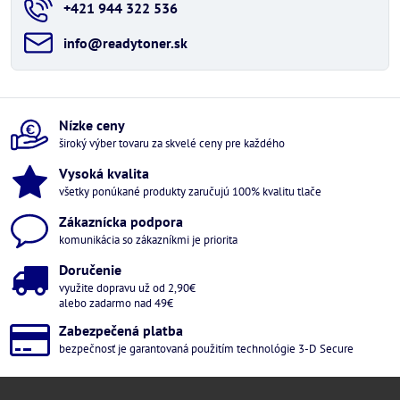
+421 944 322 536
info​@readytoner​.sk
Nízke ceny
široký výber tovaru za skvelé ceny pre každého
Vysoká kvalita
všetky ponúkané produkty zaručujú 100% kvalitu tlače
Zákaznícka podpora
komunikácia so zákazníkmi je priorita
Doručenie
využite dopravu už od 2,90€
alebo zadarmo nad 49€
Zabezpečená platba
bezpečnosť je garantovaná použitím technológie 3-D Secure