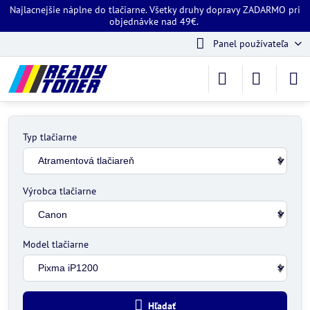
Najlacnejšie náplne do tlačiarne. Všetky druhy dopravy ZADARMO pri
objednávke nad 49€.
Panel používateľa
Typ tlačiarne
Výrobca tlačiarne
Model tlačiarne
Hľadať