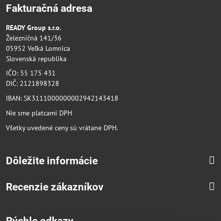
Fakturačná adresa
READY Group s.r.o.
Železničná 141/36
05952 Veľká Lomnica
Slovenská republika
IČO: 55 175 431
DIČ: 2121898328
IBAN: SK3111000000002942143418
Nie sme platcami DPH
Všetky uvedené ceny sú vrátane DPH.
Dôležite informácie
Recenzie zákazníkov
Rýchle odkazy