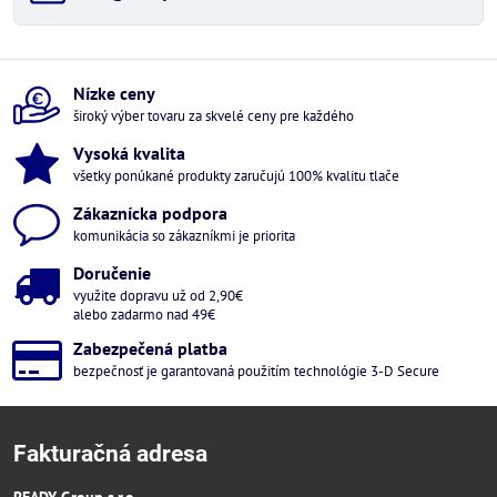
Nízke ceny
široký výber tovaru za skvelé ceny pre každého
Vysoká kvalita
všetky ponúkané produkty zaručujú 100% kvalitu tlače
Zákaznícka podpora
komunikácia so zákazníkmi je priorita
Doručenie
využite dopravu už od 2,90€
alebo zadarmo nad 49€
Zabezpečená platba
bezpečnosť je garantovaná použitím technológie 3-D Secure
Fakturačná adresa
READY Group s.r.o.