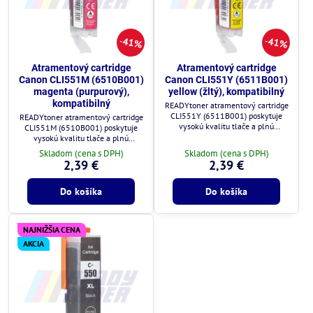
41%
41%
Atramentový cartridge
Atramentový cartridge
Canon CLI551M (6510B001)
Canon CLI551Y (6511B001)
magenta (purpurový),
yellow (žltý), kompatibilný
kompatibilný
READYtoner atramentový cartridge
CLI551Y (6511B001) poskytuje
READYtoner atramentový cartridge
vysokú kvalitu tlače a plnú
CLI551M (6510B001) poskytuje
kompatibilitu s tlačiarňami Canon.
vysokú kvalitu tlače a plnú
kompatibilitu s tlačiarňami Canon.
Skladom (cena s DPH)
Skladom (cena s DPH)
2,39 €
2,39 €
Do košíka
Do košíka
NAJNIŽŠIA CENA
AKCIA