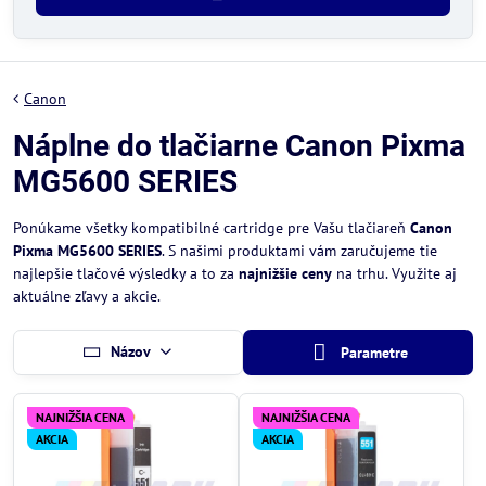
Canon
Náplne do tlačiarne Canon Pixma
MG5600 SERIES
Ponúkame všetky kompatibilné cartridge pre Vašu tlačiareň
Canon
Pixma MG5600 SERIES
. S našimi produktami vám zaručujeme tie
najlepšie tlačové výsledky a to za
najnižšie ceny
na trhu. Využite aj
aktuálne zľavy a akcie.
Názov
Parametre
NAJNIŽŠIA CENA
NAJNIŽŠIA CENA
AKCIA
AKCIA