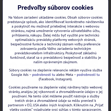
+421 944 322 536 (PO-PIA: 09:00- 15:00)
Facebook
Predvoľby súborov cookies
Instagram
WhatsApp
Na Vašom zariadení ukladáme cookies. Obsah súborov cookies
predstavuje spôsob, ako identifikovať konkrétneho návštevníka
a poskytnúť mu možnosť priebežnej interakcie s webovou
stránkou, najmä umožnenie vytvorenia užívateľského účtu,
prihlásenia, nákupu. Ďalej môžu byť využité pre technickú
optimalizáciu prevádzky platformy webových stránok,
bezpečnostné funkcie a technický záznam voľby preferencie
zobrazenia podľa Vášho zariadenia technickým
prevádzkovateľom infraštruktúry. Poskytovať základnú
funkčnosť, starať sa o prevádzkovú bezpečnosť a stabilitu je
naším oprávneným záujmom.
Súbory cookies na zlepšenie relevancie reklám využíva služba
Google Ads –
podrobnosti tu
alebo Meta –
podrobnosti tu
(Facebook, Instagram).
Cookies používame na zlepšenie vašej návštevy tejto webovej
GOOGLE recenzie:
stránky, analýzu jej výkonnosti a zhromažďovanie údajov o jej
používaní. Na tento účel môžeme použiť nástroje a služby
tretích strán a zhromaždené údaje sa môžu preniesť k
partnerom v EÚ, USA alebo iných krajinách. Kliknutím na „Prijať
všetky cookies“ vyjadrujete svoj súhlas s týmto spracovaním.