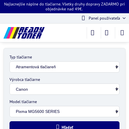
Najlacnejšie náplne do tlačiarne. Všetky druhy dopravy ZADARMO pri
objednávke nad 49€.
Panel používateľa
Typ tlačiarne
Výrobca tlačiarne
Model tlačiarne
Hľadať