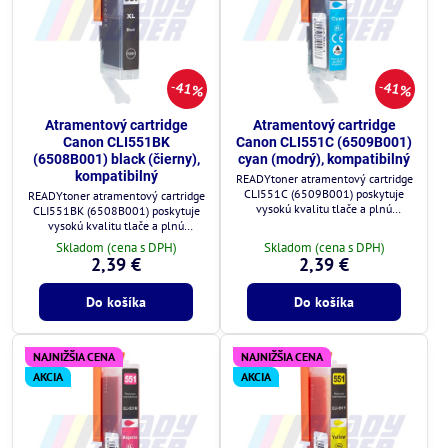
41%
41%
Atramentový cartridge
Atramentový cartridge
Canon CLI551BK
Canon CLI551C (6509B001)
(6508B001) black (čierny),
cyan (modrý), kompatibilný
kompatibilný
READYtoner atramentový cartridge
CLI551C (6509B001) poskytuje
READYtoner atramentový cartridge
vysokú kvalitu tlače a plnú
CLI551BK (6508B001) poskytuje
kompatibilitu s tlačiarňami Canon.
vysokú kvalitu tlače a plnú
kompatibilitu s tlačiarňami Canon.
Skladom (cena s DPH)
Skladom (cena s DPH)
2,39 €
2,39 €
Do košíka
Do košíka
NAJNIŽŠIA CENA
NAJNIŽŠIA CENA
AKCIA
AKCIA