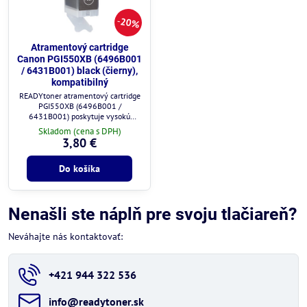
20%
Atramentový cartridge
Canon PGI550XB (6496B001
/ 6431B001) black (čierny),
kompatibilný
READYtoner atramentový cartridge
PGI550XB (6496B001 /
6431B001) poskytuje vysokú
kvalitu tlače a plnú kompatibilitu s
Skladom (cena s DPH)
tlačiarňami Canon.
3,80 €
Do košíka
Nenašli ste náplň pre svoju tlačiareň?
Neváhajte nás kontaktovať:
+421 944 322 536
info​@readytoner​.sk