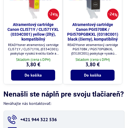
24%
24%
Atramentový cartridge
Atramentový cartridge
Canon CLI571Y / CLI571YXL
Canon PGI570BK /
(0334C001) yellow (žltý),
PGI570PGBKXL (0318C001)
kompatibilný
black (čierny), kompatibilný
READYtoner atramentový cartridge
READYtoner atramentový cartridge
CLI571Y / CLI571YXL (0334C001)
PGI570BK / PGI570PGBKXL
poskytuje vysokú kvalitu tlače a
(0318C001) poskytuje vysokú
plnú kompatibilitu s tlačiarňami
kvalitu tlače a plnú kompatibilitu s
Skladom (cena s DPH)
Skladom (cena s DPH)
Canon.
tlačiarňami Canon.
3,80 €
3,80 €
Do košíka
Do košíka
Nenašli ste náplň pre svoju tlačiareň?
Neváhajte nás kontaktovať:
+421 944 322 536