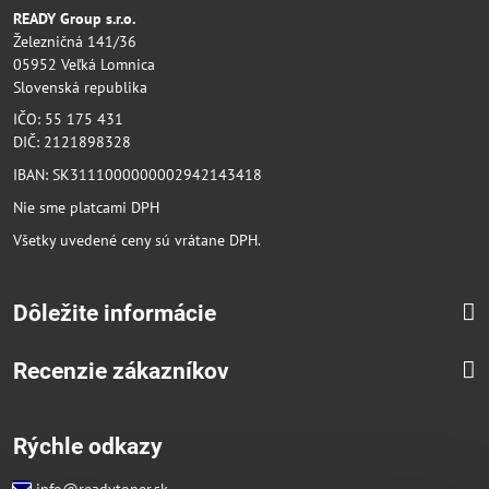
READY Group s.r.o.
Železničná 141/36
05952 Veľká Lomnica
Slovenská republika
IČO: 55 175 431
DIČ: 2121898328
IBAN: SK3111000000002942143418
Nie sme platcami DPH
Všetky uvedené ceny sú vrátane DPH.
Dôležite informácie
Recenzie zákazníkov
Rýchle odkazy
info@readytoner.sk