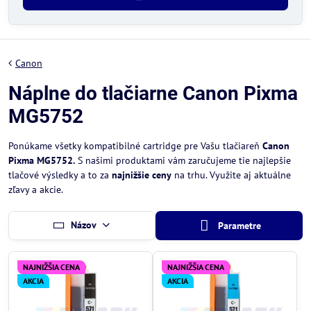
Canon
Náplne do tlačiarne Canon Pixma
MG5752
Ponúkame všetky kompatibilné cartridge pre Vašu tlačiareň
Canon
Pixma MG5752.
S našimi produktami vám zaručujeme tie najlepšie
tlačové výsledky a to za
najnižšie ceny
na trhu. Využite aj aktuálne
zľavy a akcie.
Názov
Parametre
NAJNIŽŠIA CENA
NAJNIŽŠIA CENA
AKCIA
AKCIA