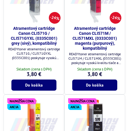
24%
24%
Atramentový cartridge
Atramentový cartridge
Canon CLI571G /
Canon CLI571M /
CLI571GYXL (0335C001)
CLI571MXL (0333C001)
grey (sivý), kompatibilný
magenta (purpurový),
kompatibilný
READYtoner atramentový cartridge
CLI571G / CLI571GYXL
READYtoner atramentový cartridge
(0335C001) poskytuje vysokú
CLI571M / CLI571MXL (0333C001)
kvalitu tlače a plnú kompatibilitu s
poskytuje vysokú kvalitu tlače a
tlačiarňami Canon.
plnú kompatibilitu s tlačiarňami
Skladom (cena s DPH)
Skladom (cena s DPH)
Canon.
3,80 €
3,80 €
Do košíka
Do košíka
NAJNIŽŠIA CENA
NAJNIŽŠIA CENA
AKCIA
AKCIA