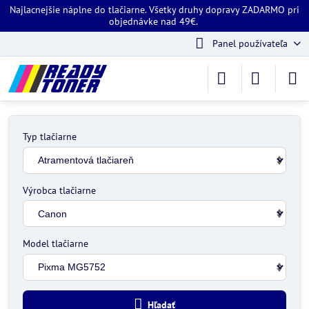
Najlacnejšie náplne do tlačiarne. Všetky druhy dopravy ZADARMO pri
objednávke nad 49€.
Panel používateľa
Typ tlačiarne
Výrobca tlačiarne
Model tlačiarne
Hľadať