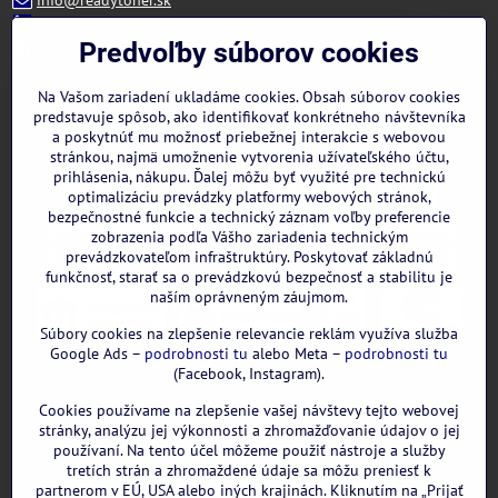
+421 944 322 536 (PO-PIA: 09:00- 15:00)
Facebook
Predvoľby súborov cookies
Instagram
WhatsApp
Na Vašom zariadení ukladáme cookies. Obsah súborov cookies
predstavuje spôsob, ako identifikovať konkrétneho návštevníka
a poskytnúť mu možnosť priebežnej interakcie s webovou
stránkou, najmä umožnenie vytvorenia užívateľského účtu,
prihlásenia, nákupu. Ďalej môžu byť využité pre technickú
optimalizáciu prevádzky platformy webových stránok,
bezpečnostné funkcie a technický záznam voľby preferencie
zobrazenia podľa Vášho zariadenia technickým
prevádzkovateľom infraštruktúry. Poskytovať základnú
funkčnosť, starať sa o prevádzkovú bezpečnosť a stabilitu je
naším oprávneným záujmom.
Súbory cookies na zlepšenie relevancie reklám využíva služba
Google Ads –
podrobnosti tu
alebo Meta –
podrobnosti tu
(Facebook, Instagram).
Cookies používame na zlepšenie vašej návštevy tejto webovej
GOOGLE recenzie:
stránky, analýzu jej výkonnosti a zhromažďovanie údajov o jej
používaní. Na tento účel môžeme použiť nástroje a služby
tretích strán a zhromaždené údaje sa môžu preniesť k
partnerom v EÚ, USA alebo iných krajinách. Kliknutím na „Prijať