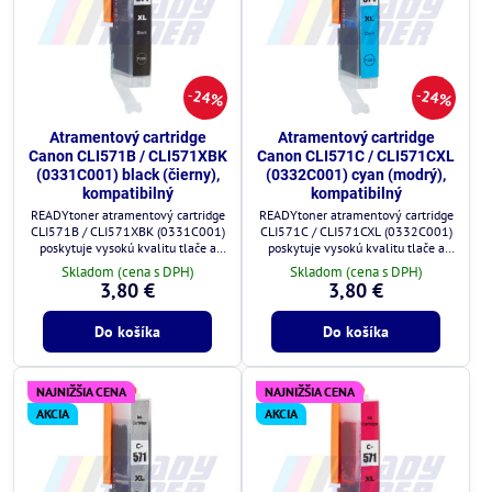
24%
24%
Atramentový cartridge
Atramentový cartridge
Canon CLI571B / CLI571XBK
Canon CLI571C / CLI571CXL
(0331C001) black (čierny),
(0332C001) cyan (modrý),
kompatibilný
kompatibilný
READYtoner atramentový cartridge
READYtoner atramentový cartridge
CLI571B / CLI571XBK (0331C001)
CLI571C / CLI571CXL (0332C001)
poskytuje vysokú kvalitu tlače a
poskytuje vysokú kvalitu tlače a
plnú kompatibilitu s tlačiarňami
plnú kompatibilitu s tlačiarňami
Skladom (cena s DPH)
Skladom (cena s DPH)
Canon.
Canon.
3,80 €
3,80 €
Do košíka
Do košíka
NAJNIŽŠIA CENA
NAJNIŽŠIA CENA
AKCIA
AKCIA