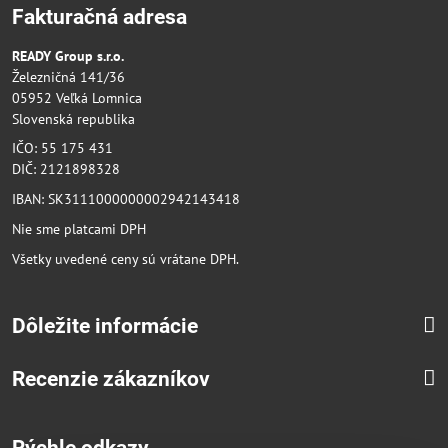
Fakturačná adresa
READY Group s.r.o.
Železničná 141/36
05952 Veľká Lomnica
Slovenská republika
IČO: 55 175 431
DIČ: 2121898328
IBAN: SK3111000000002942143418
Nie sme platcami DPH
Všetky uvedené ceny sú vrátane DPH.
Dôležite informácie
Recenzie zákazníkov
Rýchle odkazy