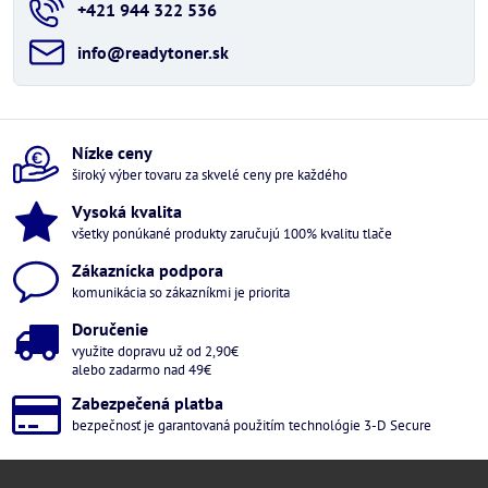
+421 944 322 536
info​@readytoner​.sk
Nízke ceny
široký výber tovaru za skvelé ceny pre každého
Vysoká kvalita
všetky ponúkané produkty zaručujú 100% kvalitu tlače
Zákaznícka podpora
komunikácia so zákazníkmi je priorita
Doručenie
využite dopravu už od 2,90€
alebo zadarmo nad 49€
Zabezpečená platba
bezpečnosť je garantovaná použitím technológie 3-D Secure