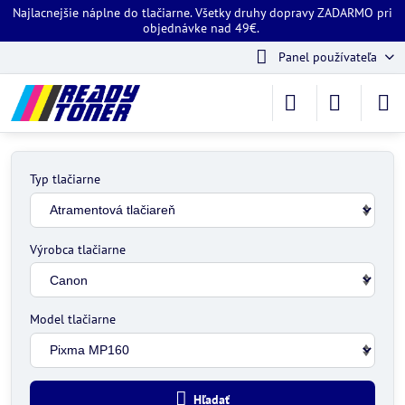
Najlacnejšie náplne do tlačiarne. Všetky druhy dopravy ZADARMO pri
objednávke nad 49€.
Panel používateľa
Typ tlačiarne
Výrobca tlačiarne
Model tlačiarne
Hľadať