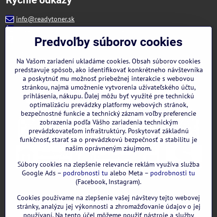
info@readytoner.sk
+421 944 322 536 (PO-PIA: 09:00- 15:00)
Facebook
Predvoľby súborov cookies
Instagram
WhatsApp
Na Vašom zariadení ukladáme cookies. Obsah súborov cookies
predstavuje spôsob, ako identifikovať konkrétneho návštevníka
a poskytnúť mu možnosť priebežnej interakcie s webovou
stránkou, najmä umožnenie vytvorenia užívateľského účtu,
prihlásenia, nákupu. Ďalej môžu byť využité pre technickú
optimalizáciu prevádzky platformy webových stránok,
bezpečnostné funkcie a technický záznam voľby preferencie
zobrazenia podľa Vášho zariadenia technickým
prevádzkovateľom infraštruktúry. Poskytovať základnú
funkčnosť, starať sa o prevádzkovú bezpečnosť a stabilitu je
naším oprávneným záujmom.
Súbory cookies na zlepšenie relevancie reklám využíva služba
Google Ads –
podrobnosti tu
alebo Meta –
podrobnosti tu
(Facebook, Instagram).
Cookies používame na zlepšenie vašej návštevy tejto webovej
GOOGLE recenzie:
stránky, analýzu jej výkonnosti a zhromažďovanie údajov o jej
používaní. Na tento účel môžeme použiť nástroje a služby