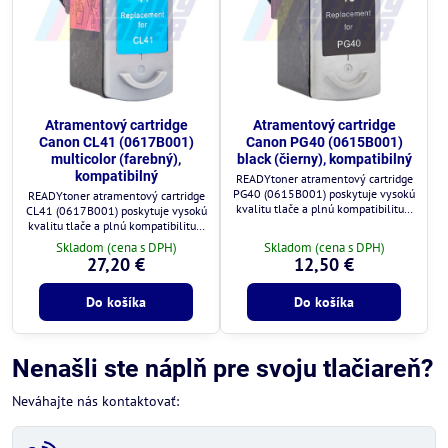
Atramentový cartridge
Atramentový cartridge
Canon CL41 (0617B001)
Canon PG40 (0615B001)
multicolor (farebný),
black (čierny), kompatibilný
kompatibilný
READYtoner atramentový cartridge
PG40 (0615B001) poskytuje vysokú
READYtoner atramentový cartridge
kvalitu tlače a plnú kompatibilitu s
CL41 (0617B001) poskytuje vysokú
tlačiarňami Canon.
kvalitu tlače a plnú kompatibilitu s
tlačiarňami Canon.
Skladom (cena s DPH)
Skladom (cena s DPH)
27,20 €
12,50 €
Do košíka
Do košíka
Nenašli ste náplň pre svoju tlačiareň?
Neváhajte nás kontaktovať: