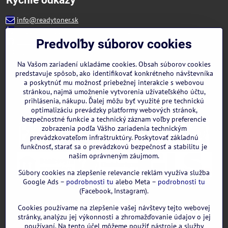
info@readytoner.sk
+421 944 322 536 (PO-PIA: 09:00- 15:00)
Facebook
Predvoľby súborov cookies
Instagram
WhatsApp
Na Vašom zariadení ukladáme cookies. Obsah súborov cookies
predstavuje spôsob, ako identifikovať konkrétneho návštevníka
a poskytnúť mu možnosť priebežnej interakcie s webovou
stránkou, najmä umožnenie vytvorenia užívateľského účtu,
prihlásenia, nákupu. Ďalej môžu byť využité pre technickú
optimalizáciu prevádzky platformy webových stránok,
bezpečnostné funkcie a technický záznam voľby preferencie
zobrazenia podľa Vášho zariadenia technickým
prevádzkovateľom infraštruktúry. Poskytovať základnú
funkčnosť, starať sa o prevádzkovú bezpečnosť a stabilitu je
naším oprávneným záujmom.
Súbory cookies na zlepšenie relevancie reklám využíva služba
Google Ads –
podrobnosti tu
alebo Meta –
podrobnosti tu
(Facebook, Instagram).
Cookies používame na zlepšenie vašej návštevy tejto webovej
GOOGLE recenzie:
stránky, analýzu jej výkonnosti a zhromažďovanie údajov o jej
používaní. Na tento účel môžeme použiť nástroje a služby