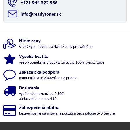
+421 944 322 536
info​@readytoner​.sk
Nízke ceny
široký výber tovaru za skvelé ceny pre každého
Vysoká kvalita
všetky ponúkané produkty zaručujú 100% kvalitu tlače
Zákaznícka podpora
komunikácia so zákazníkmi je priorita
Doručenie
využite dopravu už od 2,90€
alebo zadarmo nad 49€
Zabezpečená platba
bezpečnosť je garantovaná použitím technológie 3-D Secure