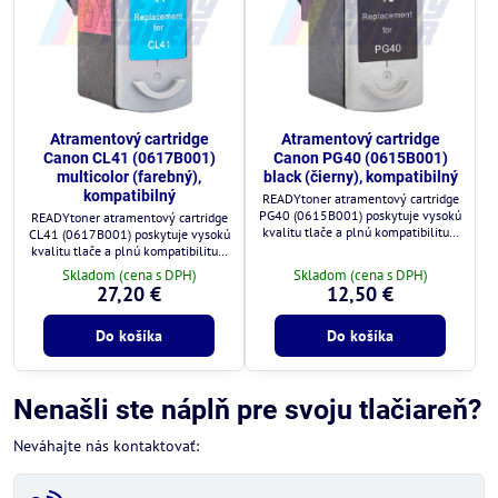
Atramentový cartridge
Atramentový cartridge
Canon CL41 (0617B001)
Canon PG40 (0615B001)
multicolor (farebný),
black (čierny), kompatibilný
kompatibilný
READYtoner atramentový cartridge
PG40 (0615B001) poskytuje vysokú
READYtoner atramentový cartridge
kvalitu tlače a plnú kompatibilitu s
CL41 (0617B001) poskytuje vysokú
tlačiarňami Canon.
kvalitu tlače a plnú kompatibilitu s
tlačiarňami Canon.
Skladom (cena s DPH)
Skladom (cena s DPH)
27,20 €
12,50 €
Do košíka
Do košíka
Nenašli ste náplň pre svoju tlačiareň?
Neváhajte nás kontaktovať: