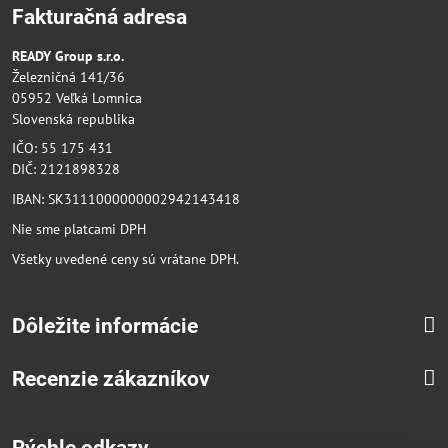
Fakturačná adresa
READY Group s.r.o.
Železničná 141/36
05952 Veľká Lomnica
Slovenská republika
IČO: 55 175 431
DIČ: 2121898328
IBAN: SK3111000000002942143418
Nie sme platcami DPH
Všetky uvedené ceny sú vrátane DPH.
Dôležite informácie
Recenzie zákazníkov
Rýchle odkazy