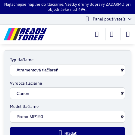
Najlacnejšie náplne do tlačiarne. Všetky druhy dopravy ZADARMO pri
objednávke nad 49€.
Panel používateľa
Typ tlačiarne
Výrobca tlačiarne
Model tlačiarne
Hľadať