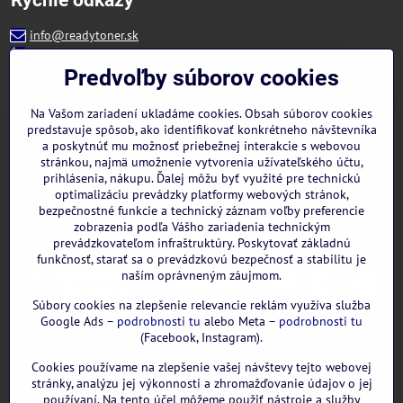
info@readytoner.sk
+421 944 322 536 (PO-PIA: 09:00- 15:00)
Facebook
Predvoľby súborov cookies
Instagram
WhatsApp
Na Vašom zariadení ukladáme cookies. Obsah súborov cookies
predstavuje spôsob, ako identifikovať konkrétneho návštevníka
a poskytnúť mu možnosť priebežnej interakcie s webovou
stránkou, najmä umožnenie vytvorenia užívateľského účtu,
prihlásenia, nákupu. Ďalej môžu byť využité pre technickú
optimalizáciu prevádzky platformy webových stránok,
bezpečnostné funkcie a technický záznam voľby preferencie
zobrazenia podľa Vášho zariadenia technickým
prevádzkovateľom infraštruktúry. Poskytovať základnú
funkčnosť, starať sa o prevádzkovú bezpečnosť a stabilitu je
naším oprávneným záujmom.
Súbory cookies na zlepšenie relevancie reklám využíva služba
Google Ads –
podrobnosti tu
alebo Meta –
podrobnosti tu
(Facebook, Instagram).
Cookies používame na zlepšenie vašej návštevy tejto webovej
GOOGLE recenzie:
stránky, analýzu jej výkonnosti a zhromažďovanie údajov o jej
používaní. Na tento účel môžeme použiť nástroje a služby