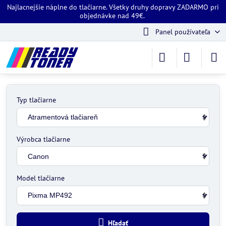
Najlacnejšie náplne do tlačiarne. Všetky druhy dopravy ZADARMO pri
objednávke nad 49€.
Panel používateľa
Typ tlačiarne
Výrobca tlačiarne
Model tlačiarne
Hľadať