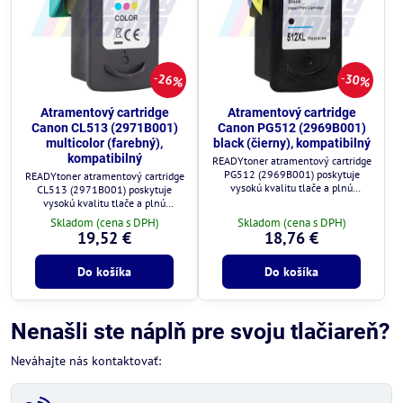
26%
30%
Atramentový cartridge
Atramentový cartridge
Canon CL513 (2971B001)
Canon PG512 (2969B001)
multicolor (farebný),
black (čierny), kompatibilný
kompatibilný
READYtoner atramentový cartridge
PG512 (2969B001) poskytuje
READYtoner atramentový cartridge
vysokú kvalitu tlače a plnú
CL513 (2971B001) poskytuje
kompatibilitu s tlačiarňami Canon.
vysokú kvalitu tlače a plnú
kompatibilitu s tlačiarňami Canon.
Skladom (cena s DPH)
Skladom (cena s DPH)
19,52 €
18,76 €
Do košíka
Do košíka
Nenašli ste náplň pre svoju tlačiareň?
Neváhajte nás kontaktovať: