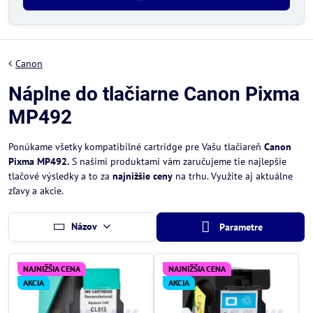
Canon
Náplne do tlačiarne Canon Pixma
MP492
Ponúkame všetky kompatibilné cartridge pre Vašu tlačiareň
Canon
Pixma MP492.
S našimi produktami vám zaručujeme tie najlepšie
tlačové výsledky a to za
najnižšie ceny
na trhu. Využite aj aktuálne
zľavy a akcie.
Názov
Parametre
NAJNIŽŠIA CENA
NAJNIŽŠIA CENA
AKCIA
AKCIA