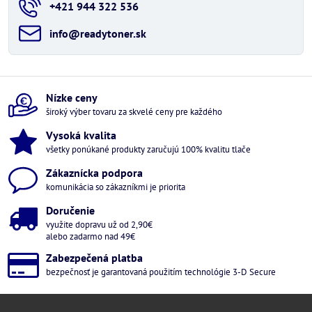
+421 944 322 536
info​@readytoner​.sk
Nízke ceny
široký výber tovaru za skvelé ceny pre každého
Vysoká kvalita
všetky ponúkané produkty zaručujú 100% kvalitu tlače
Zákaznícka podpora
komunikácia so zákazníkmi je priorita
Doručenie
využite dopravu už od 2,90€
alebo zadarmo nad 49€
Zabezpečená platba
bezpečnosť je garantovaná použitím technológie 3-D Secure