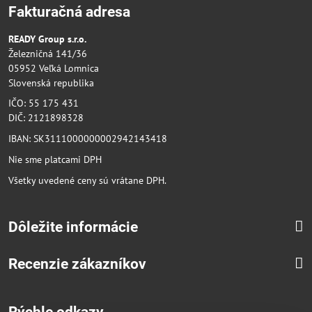
Fakturačná adresa
READY Group s.r.o.
Železničná 141/36
05952 Veľká Lomnica
Slovenská republika
IČO: 55 175 431
DIČ: 2121898328
IBAN: SK3111000000002942143418
Nie sme platcami DPH
Všetky uvedené ceny sú vrátane DPH.
Dôležite informácie
Recenzie zákazníkov
Rýchle odkazy