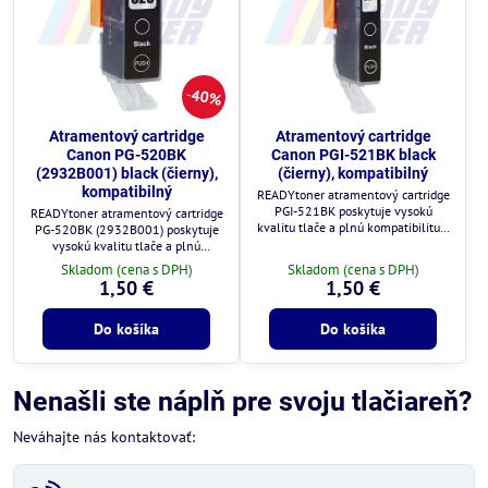
40%
Atramentový cartridge
Atramentový cartridge
Canon PG-520BK
Canon PGI-521BK black
(2932B001) black (čierny),
(čierny), kompatibilný
kompatibilný
READYtoner atramentový cartridge
PGI-521BK poskytuje vysokú
READYtoner atramentový cartridge
kvalitu tlače a plnú kompatibilitu s
PG-520BK (2932B001) poskytuje
tlačiarňami Canon.
vysokú kvalitu tlače a plnú
kompatibilitu s tlačiarňami Canon.
Skladom (cena s DPH)
Skladom (cena s DPH)
1,50 €
1,50 €
Do košíka
Do košíka
Nenašli ste náplň pre svoju tlačiareň?
Neváhajte nás kontaktovať: