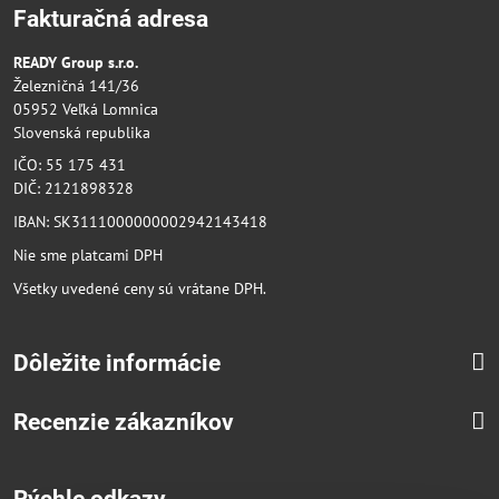
Fakturačná adresa
READY Group s.r.o.
Železničná 141/36
05952 Veľká Lomnica
Slovenská republika
IČO: 55 175 431
DIČ: 2121898328
IBAN: SK3111000000002942143418
Nie sme platcami DPH
Všetky uvedené ceny sú vrátane DPH.
Dôležite informácie
Recenzie zákazníkov
Rýchle odkazy