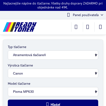
Najlacnejšie náplne do tlačiarne. Všetky druhy dopravy ZADARMO pri
objednávke nad 49€.
Panel používateľa
Typ tlačiarne
Výrobca tlačiarne
Model tlačiarne
Hľadať