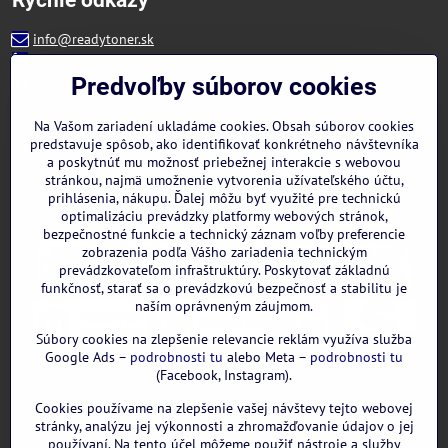
info@readytoner.sk
+421 944 322 536 (PO-PIA: 09:00- 15:00)
Facebook
Predvoľby súborov cookies
Instagram
WhatsApp
Na Vašom zariadení ukladáme cookies. Obsah súborov cookies
predstavuje spôsob, ako identifikovať konkrétneho návštevníka
a poskytnúť mu možnosť priebežnej interakcie s webovou
stránkou, najmä umožnenie vytvorenia užívateľského účtu,
prihlásenia, nákupu. Ďalej môžu byť využité pre technickú
optimalizáciu prevádzky platformy webových stránok,
bezpečnostné funkcie a technický záznam voľby preferencie
zobrazenia podľa Vášho zariadenia technickým
prevádzkovateľom infraštruktúry. Poskytovať základnú
funkčnosť, starať sa o prevádzkovú bezpečnosť a stabilitu je
naším oprávneným záujmom.
Súbory cookies na zlepšenie relevancie reklám využíva služba
Google Ads –
podrobnosti tu
alebo Meta –
podrobnosti tu
(Facebook, Instagram).
Cookies používame na zlepšenie vašej návštevy tejto webovej
GOOGLE recenzie:
stránky, analýzu jej výkonnosti a zhromažďovanie údajov o jej
používaní. Na tento účel môžeme použiť nástroje a služby