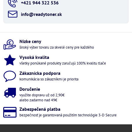
+421 944 322 536
info​@readytoner​.sk
Nízke ceny
široký výber tovaru za skvelé ceny pre každého
Vysoká kvalita
všetky ponúkané produkty zaručujú 100% kvalitu tlače
Zákaznícka podpora
komunikácia so zákazníkmi je priorita
Doručenie
využite dopravu už od 2,90€
alebo zadarmo nad 49€
Zabezpečená platba
bezpečnosť je garantovaná použitím technológie 3-D Secure