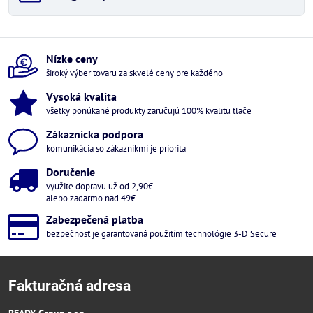
Nízke ceny
široký výber tovaru za skvelé ceny pre každého
Vysoká kvalita
všetky ponúkané produkty zaručujú 100% kvalitu tlače
Zákaznícka podpora
komunikácia so zákazníkmi je priorita
Doručenie
využite dopravu už od 2,90€
alebo zadarmo nad 49€
Zabezpečená platba
bezpečnosť je garantovaná použitím technológie 3-D Secure
Fakturačná adresa
READY Group s.r.o.