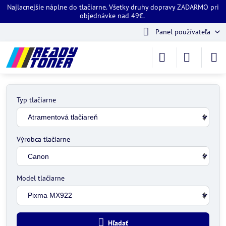
Najlacnejšie náplne do tlačiarne. Všetky druhy dopravy ZADARMO pri
objednávke nad 49€.
Panel používateľa
Typ tlačiarne
Výrobca tlačiarne
Model tlačiarne
Hľadať