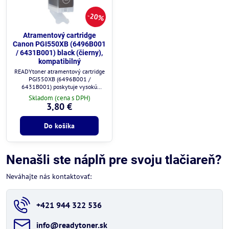
20%
Atramentový cartridge
Canon PGI550XB (6496B001
/ 6431B001) black (čierny),
kompatibilný
READYtoner atramentový cartridge
PGI550XB (6496B001 /
6431B001) poskytuje vysokú
kvalitu tlače a plnú kompatibilitu s
Skladom (cena s DPH)
tlačiarňami Canon.
3,80 €
Do košíka
Nenašli ste náplň pre svoju tlačiareň?
Neváhajte nás kontaktovať:
+421 944 322 536
info​@readytoner​.sk