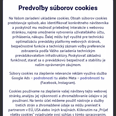
+421 944 322 536 (PO-PIA: 09:00- 15:00)
Facebook
Predvoľby súborov cookies
Instagram
WhatsApp
Na Vašom zariadení ukladáme cookies. Obsah súborov cookies
predstavuje spôsob, ako identifikovať konkrétneho návštevníka
a poskytnúť mu možnosť priebežnej interakcie s webovou
stránkou, najmä umožnenie vytvorenia užívateľského účtu,
prihlásenia, nákupu. Ďalej môžu byť využité pre technickú
optimalizáciu prevádzky platformy webových stránok,
bezpečnostné funkcie a technický záznam voľby preferencie
zobrazenia podľa Vášho zariadenia technickým
prevádzkovateľom infraštruktúry. Poskytovať základnú
funkčnosť, starať sa o prevádzkovú bezpečnosť a stabilitu je
naším oprávneným záujmom.
Súbory cookies na zlepšenie relevancie reklám využíva služba
Google Ads –
podrobnosti tu
alebo Meta –
podrobnosti tu
(Facebook, Instagram).
Cookies používame na zlepšenie vašej návštevy tejto webovej
GOOGLE recenzie:
stránky, analýzu jej výkonnosti a zhromažďovanie údajov o jej
používaní. Na tento účel môžeme použiť nástroje a služby
tretích strán a zhromaždené údaje sa môžu preniesť k
partnerom v EÚ, USA alebo iných krajinách. Kliknutím na „Prijať
všetky cookies“ vyjadrujete svoj súhlas s týmto spracovaním.