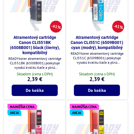
41%
41%
Atramentový cartridge
Atramentový cartridge
Canon CLI551BK
Canon CLI551C (6509B001)
(6508B001) black (čierny),
cyan (modrý), kompatibilný
kompatibilný
READYtoner atramentový cartridge
CLI551C (6509B001) poskytuje
READYtoner atramentový cartridge
vysokú kvalitu tlače a plnú
CLI551BK (6508B001) poskytuje
kompatibilitu s tlačiarňami Canon.
vysokú kvalitu tlače a plnú
kompatibilitu s tlačiarňami Canon.
Skladom (cena s DPH)
Skladom (cena s DPH)
2,39 €
2,39 €
Do košíka
Do košíka
NAJNIŽŠIA CENA
NAJNIŽŠIA CENA
AKCIA
AKCIA