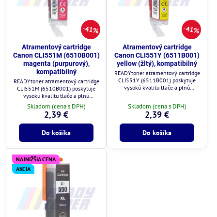
41%
41%
Atramentový cartridge
Atramentový cartridge
Canon CLI551M (6510B001)
Canon CLI551Y (6511B001)
magenta (purpurový),
yellow (žltý), kompatibilný
kompatibilný
READYtoner atramentový cartridge
CLI551Y (6511B001) poskytuje
READYtoner atramentový cartridge
vysokú kvalitu tlače a plnú
CLI551M (6510B001) poskytuje
kompatibilitu s tlačiarňami Canon.
vysokú kvalitu tlače a plnú
kompatibilitu s tlačiarňami Canon.
Skladom (cena s DPH)
Skladom (cena s DPH)
2,39 €
2,39 €
Do košíka
Do košíka
NAJNIŽŠIA CENA
AKCIA