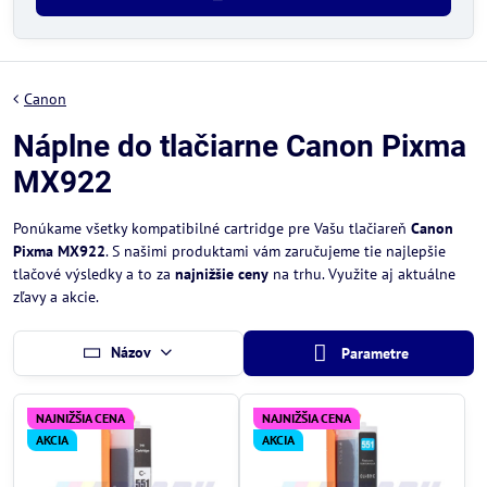
Canon
Náplne do tlačiarne Canon Pixma
MX922
Ponúkame všetky kompatibilné cartridge pre Vašu tlačiareň
Canon
Pixma MX922
. S našimi produktami vám zaručujeme tie najlepšie
tlačové výsledky a to za
najnižšie ceny
na trhu. Využite aj aktuálne
zľavy a akcie.
Názov
Parametre
NAJNIŽŠIA CENA
NAJNIŽŠIA CENA
AKCIA
AKCIA