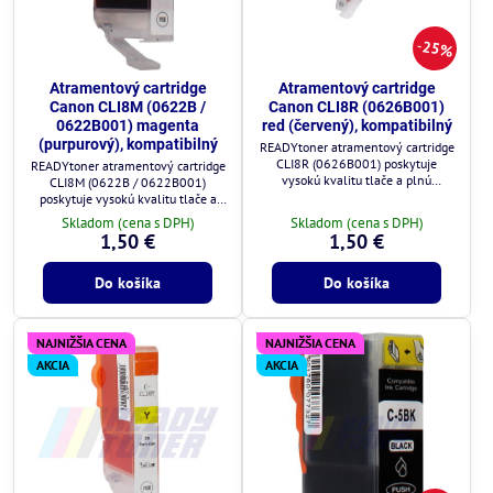
25%
Atramentový cartridge
Atramentový cartridge
Canon CLI8M (0622B /
Canon CLI8R (0626B001)
0622B001) magenta
red (červený), kompatibilný
(purpurový), kompatibilný
READYtoner atramentový cartridge
CLI8R (0626B001) poskytuje
READYtoner atramentový cartridge
vysokú kvalitu tlače a plnú
CLI8M (0622B / 0622B001)
kompatibilitu s tlačiarňami Canon.
poskytuje vysokú kvalitu tlače a
plnú kompatibilitu s tlačiarňami
Skladom (cena s DPH)
Skladom (cena s DPH)
Canon.
1,50 €
1,50 €
Do košíka
Do košíka
NAJNIŽŠIA CENA
NAJNIŽŠIA CENA
AKCIA
AKCIA