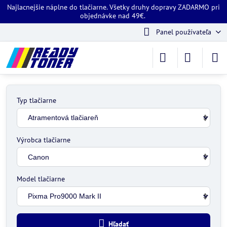
Najlacnejšie náplne do tlačiarne. Všetky druhy dopravy ZADARMO pri
objednávke nad 49€.
Panel používateľa
Typ tlačiarne
Výrobca tlačiarne
Model tlačiarne
Hľadať