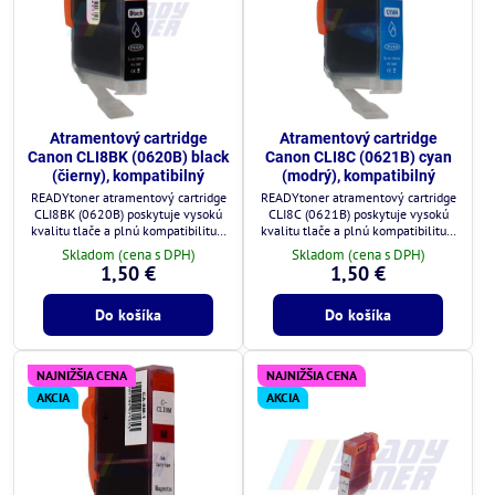
Atramentový cartridge
Atramentový cartridge
Canon CLI8BK (0620B) black
Canon CLI8C (0621B) cyan
(čierny), kompatibilný
(modrý), kompatibilný
READYtoner atramentový cartridge
READYtoner atramentový cartridge
CLI8BK (0620B) poskytuje vysokú
CLI8C (0621B) poskytuje vysokú
kvalitu tlače a plnú kompatibilitu s
kvalitu tlače a plnú kompatibilitu s
tlačiarňami Canon.
tlačiarňami Canon.
Skladom (cena s DPH)
Skladom (cena s DPH)
1,50 €
1,50 €
Do košíka
Do košíka
NAJNIŽŠIA CENA
NAJNIŽŠIA CENA
AKCIA
AKCIA