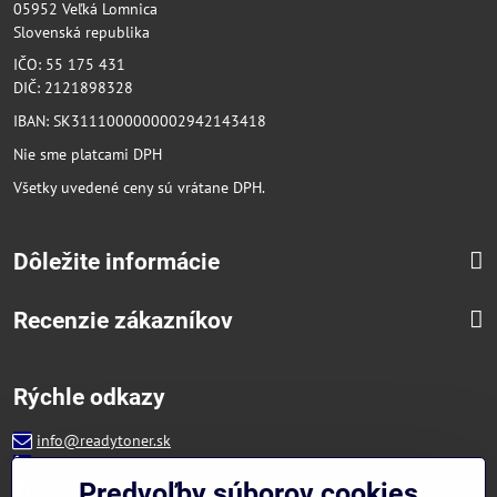
05952 Veľká Lomnica
Slovenská republika
IČO: 55 175 431
DIČ: 2121898328
IBAN: SK3111000000002942143418
Nie sme platcami DPH
Všetky uvedené ceny sú vrátane DPH.
Dôležite informácie
Recenzie zákazníkov
Rýchle odkazy
info@readytoner.sk
+421 944 322 536 (PO-PIA: 09:00- 15:00)
Facebook
Predvoľby súborov cookies