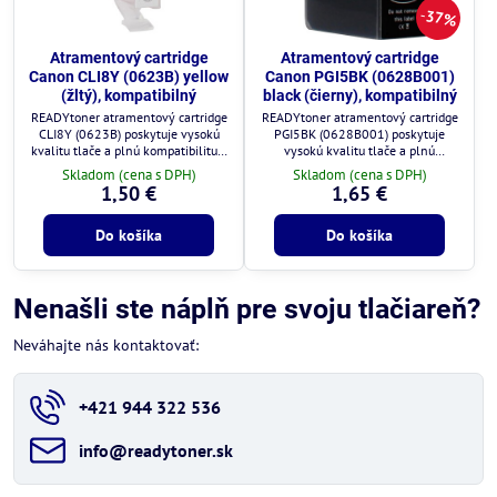
37%
Atramentový cartridge
Atramentový cartridge
Canon CLI8Y (0623B) yellow
Canon PGI5BK (0628B001)
(žltý), kompatibilný
black (čierny), kompatibilný
READYtoner atramentový cartridge
READYtoner atramentový cartridge
CLI8Y (0623B) poskytuje vysokú
PGI5BK (0628B001) poskytuje
kvalitu tlače a plnú kompatibilitu s
vysokú kvalitu tlače a plnú
tlačiarňami Canon.
kompatibilitu s tlačiarňami Canon.
Skladom (cena s DPH)
Skladom (cena s DPH)
1,50 €
1,65 €
Do košíka
Do košíka
Nenašli ste náplň pre svoju tlačiareň?
Neváhajte nás kontaktovať:
+421 944 322 536
info​@readytoner​.sk