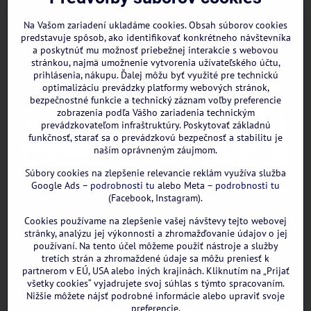
Instagram
WhatsApp
Na Vašom zariadení ukladáme cookies. Obsah súborov cookies
predstavuje spôsob, ako identifikovať konkrétneho návštevníka
a poskytnúť mu možnosť priebežnej interakcie s webovou
stránkou, najmä umožnenie vytvorenia užívateľského účtu,
prihlásenia, nákupu. Ďalej môžu byť využité pre technickú
optimalizáciu prevádzky platformy webových stránok,
bezpečnostné funkcie a technický záznam voľby preferencie
zobrazenia podľa Vášho zariadenia technickým
prevádzkovateľom infraštruktúry. Poskytovať základnú
funkčnosť, starať sa o prevádzkovú bezpečnosť a stabilitu je
naším oprávneným záujmom.
Súbory cookies na zlepšenie relevancie reklám využíva služba
Google Ads –
podrobnosti tu
alebo Meta –
podrobnosti tu
(Facebook, Instagram).
Cookies používame na zlepšenie vašej návštevy tejto webovej
GOOGLE recenzie:
stránky, analýzu jej výkonnosti a zhromažďovanie údajov o jej
používaní. Na tento účel môžeme použiť nástroje a služby
tretích strán a zhromaždené údaje sa môžu preniesť k
partnerom v EÚ, USA alebo iných krajinách. Kliknutím na „Prijať
všetky cookies“ vyjadrujete svoj súhlas s týmto spracovaním.
Nižšie môžete nájsť podrobné informácie alebo upraviť svoje
preferencie.