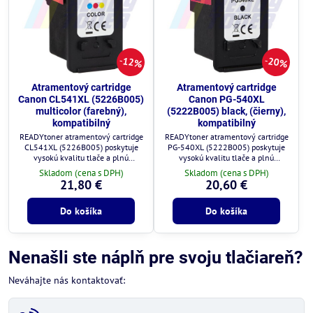
12%
20%
Atramentový cartridge
Atramentový cartridge
Canon CL541XL (5226B005)
Canon PG-540XL
multicolor (farebný),
(5222B005) black, (čierny),
kompatibilný
kompatibilný
READYtoner atramentový cartridge
READYtoner atramentový cartridge
CL541XL (5226B005) poskytuje
PG-540XL (5222B005) poskytuje
vysokú kvalitu tlače a plnú
vysokú kvalitu tlače a plnú
kompatibilitu s tlačiarňami Canon.
kompatibilitu s tlačiarňami Canon.
Skladom (cena s DPH)
Skladom (cena s DPH)
21,80 €
20,60 €
Do košíka
Do košíka
Nenašli ste náplň pre svoju tlačiareň?
Neváhajte nás kontaktovať: