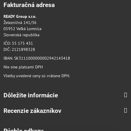
Fakturačná adresa
READY Group s.r.o.
Železničná 141/36
05952 Veľká Lomnica
Slovenská republika
IČO: 55 175 431
DIČ: 2121898328
IBAN: SK3111000000002942143418
Nie sme platcami DPH
Všetky uvedené ceny sú vrátane DPH.
Dôležite informácie
Recenzie zákazníkov
Rýchle odkazy