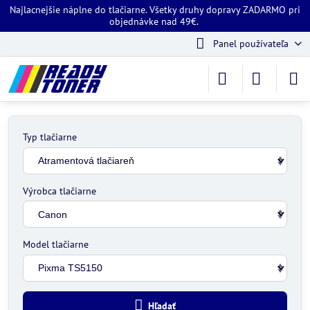
Najlacnejšie náplne do tlačiarne. Všetky druhy dopravy ZADARMO pri
objednávke nad 49€.
Panel používateľa
Typ tlačiarne
Výrobca tlačiarne
Model tlačiarne
Hľadať