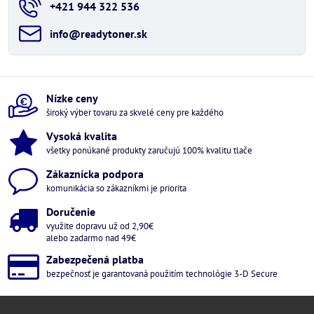
+421 944 322 536
info​@readytoner​.sk
Nízke ceny
široký výber tovaru za skvelé ceny pre každého
Vysoká kvalita
všetky ponúkané produkty zaručujú 100% kvalitu tlače
Zákaznícka podpora
komunikácia so zákazníkmi je priorita
Doručenie
využite dopravu už od 2,90€
alebo zadarmo nad 49€
Zabezpečená platba
bezpečnosť je garantovaná použitím technológie 3-D Secure