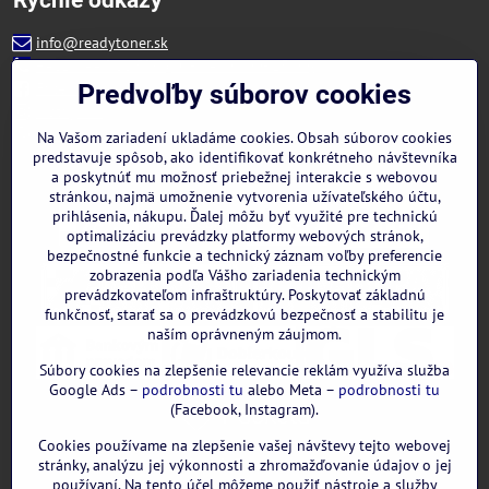
info@readytoner.sk
+421 944 322 536 (PO-PIA: 09:00- 15:00)
Facebook
Predvoľby súborov cookies
Instagram
WhatsApp
Na Vašom zariadení ukladáme cookies. Obsah súborov cookies
predstavuje spôsob, ako identifikovať konkrétneho návštevníka
a poskytnúť mu možnosť priebežnej interakcie s webovou
stránkou, najmä umožnenie vytvorenia užívateľského účtu,
prihlásenia, nákupu. Ďalej môžu byť využité pre technickú
optimalizáciu prevádzky platformy webových stránok,
bezpečnostné funkcie a technický záznam voľby preferencie
zobrazenia podľa Vášho zariadenia technickým
prevádzkovateľom infraštruktúry. Poskytovať základnú
funkčnosť, starať sa o prevádzkovú bezpečnosť a stabilitu je
naším oprávneným záujmom.
Súbory cookies na zlepšenie relevancie reklám využíva služba
Google Ads –
podrobnosti tu
alebo Meta –
podrobnosti tu
(Facebook, Instagram).
Cookies používame na zlepšenie vašej návštevy tejto webovej
GOOGLE recenzie:
stránky, analýzu jej výkonnosti a zhromažďovanie údajov o jej
používaní. Na tento účel môžeme použiť nástroje a služby