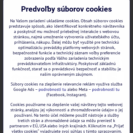
+421 944 322 536 (PO-PIA: 09:00- 15:00)
Facebook
Predvoľby súborov cookies
Instagram
WhatsApp
Na Vašom zariadení ukladáme cookies. Obsah súborov cookies
predstavuje spôsob, ako identifikovať konkrétneho návštevníka
a poskytnúť mu možnosť priebežnej interakcie s webovou
stránkou, najmä umožnenie vytvorenia užívateľského účtu,
prihlásenia, nákupu. Ďalej môžu byť využité pre technickú
optimalizáciu prevádzky platformy webových stránok,
bezpečnostné funkcie a technický záznam voľby preferencie
zobrazenia podľa Vášho zariadenia technickým
prevádzkovateľom infraštruktúry. Poskytovať základnú
funkčnosť, starať sa o prevádzkovú bezpečnosť a stabilitu je
naším oprávneným záujmom.
Súbory cookies na zlepšenie relevancie reklám využíva služba
Google Ads –
podrobnosti tu
alebo Meta –
podrobnosti tu
(Facebook, Instagram).
Cookies používame na zlepšenie vašej návštevy tejto webovej
GOOGLE recenzie:
stránky, analýzu jej výkonnosti a zhromažďovanie údajov o jej
používaní. Na tento účel môžeme použiť nástroje a služby
tretích strán a zhromaždené údaje sa môžu preniesť k
partnerom v EÚ, USA alebo iných krajinách. Kliknutím na „Prijať
všetky cookies“ vyjadrujete svoj súhlas s týmto spracovaním.