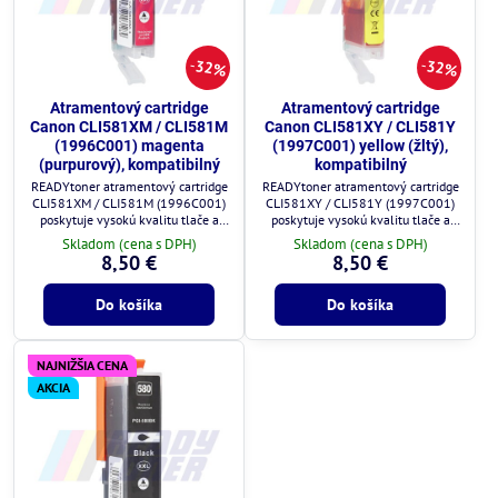
32%
32%
Atramentový cartridge
Atramentový cartridge
Canon CLI581XM / CLI581M
Canon CLI581XY / CLI581Y
(1996C001) magenta
(1997C001) yellow (žltý),
(purpurový), kompatibilný
kompatibilný
READYtoner atramentový cartridge
READYtoner atramentový cartridge
CLI581XM / CLI581M (1996C001)
CLI581XY / CLI581Y (1997C001)
poskytuje vysokú kvalitu tlače a
poskytuje vysokú kvalitu tlače a
plnú kompatibilitu s tlačiarňami
plnú kompatibilitu s tlačiarňami
Skladom (cena s DPH)
Skladom (cena s DPH)
Canon.
Canon.
8,50 €
8,50 €
Do košíka
Do košíka
NAJNIŽŠIA CENA
AKCIA