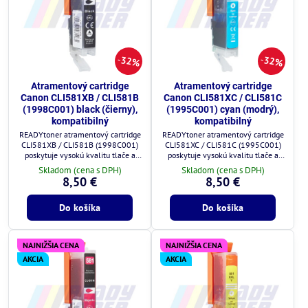
32%
32%
Atramentový cartridge
Atramentový cartridge
Canon CLI581XB / CLI581B
Canon CLI581XC / CLI581C
(1998C001) black (čierny),
(1995C001) cyan (modrý),
kompatibilný
kompatibilný
READYtoner atramentový cartridge
READYtoner atramentový cartridge
CLI581XB / CLI581B (1998C001)
CLI581XC / CLI581C (1995C001)
poskytuje vysokú kvalitu tlače a
poskytuje vysokú kvalitu tlače a
plnú kompatibilitu s tlačiarňami
plnú kompatibilitu s tlačiarňami
Skladom (cena s DPH)
Skladom (cena s DPH)
Canon.
Canon.
8,50 €
8,50 €
Do košíka
Do košíka
NAJNIŽŠIA CENA
NAJNIŽŠIA CENA
AKCIA
AKCIA