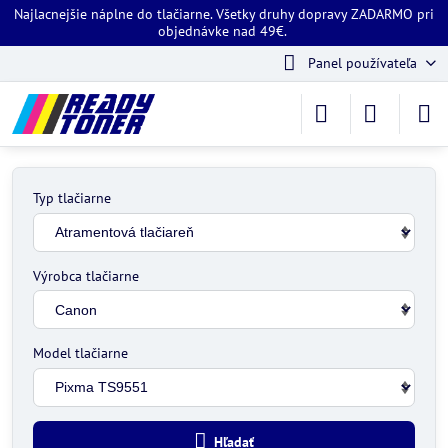
Najlacnejšie náplne do tlačiarne. Všetky druhy dopravy ZADARMO pri
objednávke nad 49€.
Panel používateľa
Typ tlačiarne
Výrobca tlačiarne
Model tlačiarne
Hľadať