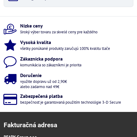
Nízke ceny
široký výber tovaru za skvelé ceny pre každého
Vysoká kvalita
všetky ponúkané produkty zaručujú 100% kvalitu tlače
Zákaznícka podpora
komunikácia so zákazníkmi je priorita
Doručenie
využite dopravu už od 2,90€
alebo zadarmo nad 49€
Zabezpečená platba
bezpečnosť je garantovaná použitím technológie 3-D Secure
Fakturačná adresa
READY Group s.r.o.