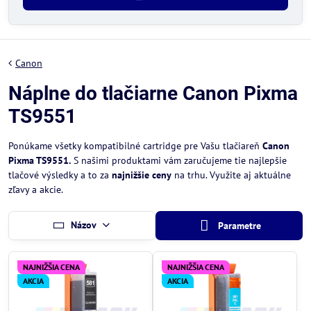
Canon
Náplne do tlačiarne Canon Pixma
TS9551
Ponúkame všetky kompatibilné cartridge pre Vašu tlačiareň
Canon
Pixma TS9551.
S našimi produktami vám zaručujeme tie najlepšie
tlačové výsledky a to za
najnižšie ceny
na trhu. Využite aj aktuálne
zľavy a akcie.
Názov
Parametre
NAJNIŽŠIA CENA
NAJNIŽŠIA CENA
AKCIA
AKCIA