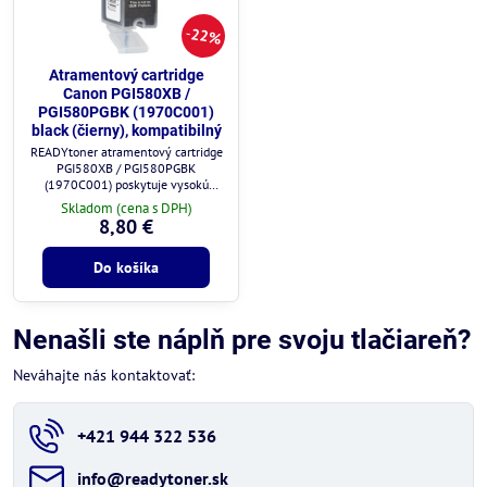
22%
Atramentový cartridge
Canon PGI580XB /
PGI580PGBK (1970C001)
black (čierny), kompatibilný
READYtoner atramentový cartridge
PGI580XB / PGI580PGBK
(1970C001) poskytuje vysokú
kvalitu tlače a plnú kompatibilitu s
Skladom (cena s DPH)
tlačiarňami Canon.
8,80 €
Do košíka
Nenašli ste náplň pre svoju tlačiareň?
Neváhajte nás kontaktovať:
+421 944 322 536
info​@readytoner​.sk